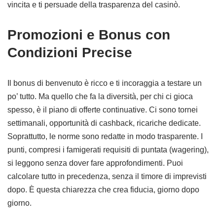
vincita e ti persuade della trasparenza del casinò.
Promozioni e Bonus con
Condizioni Precise
Il bonus di benvenuto è ricco e ti incoraggia a testare un
po’ tutto. Ma quello che fa la diversità, per chi ci gioca
spesso, è il piano di offerte continuative. Ci sono tornei
settimanali, opportunità di cashback, ricariche dedicate.
Soprattutto, le norme sono redatte in modo trasparente. I
punti, compresi i famigerati requisiti di puntata (wagering),
si leggono senza dover fare approfondimenti. Puoi
calcolare tutto in precedenza, senza il timore di imprevisti
dopo. È questa chiarezza che crea fiducia, giorno dopo
giorno.