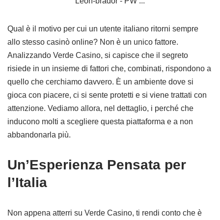
Qual è il motivo per cui un utente italiano ritorni sempre
allo stesso casinò online? Non è un unico fattore.
Analizzando Verde Casino, si capisce che il segreto
risiede in un insieme di fattori che, combinati, rispondono a
quello che cerchiamo davvero. È un ambiente dove si
gioca con piacere, ci si sente protetti e si viene trattati con
attenzione. Vediamo allora, nel dettaglio, i perché che
inducono molti a scegliere questa piattaforma e a non
abbandonarla più.
Un’Esperienza Pensata per
l’Italia
Non appena atterri su Verde Casino, ti rendi conto che è