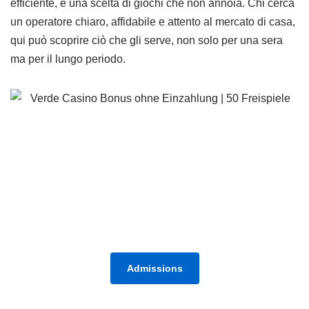
efficiente, e una scelta di giochi che non annoia. Chi cerca
un operatore chiaro, affidabile e attento al mercato di casa,
qui può scoprire ciò che gli serve, non solo per una sera
ma per il lungo periodo.
Admissions