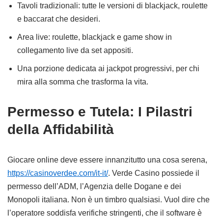
Tavoli tradizionali: tutte le versioni di blackjack, roulette
e baccarat che desideri.
Area live: roulette, blackjack e game show in
collegamento live da set appositi.
Una porzione dedicata ai jackpot progressivi, per chi
mira alla somma che trasforma la vita.
Permesso e Tutela: I Pilastri
della Affidabilità
Giocare online deve essere innanzitutto una cosa serena,
https://casinoverdee.com/it-it/
. Verde Casino possiede il
permesso dell’ADM, l’Agenzia delle Dogane e dei
Monopoli italiana. Non è un timbro qualsiasi. Vuol dire che
l’operatore soddisfa verifiche stringenti, che il software è