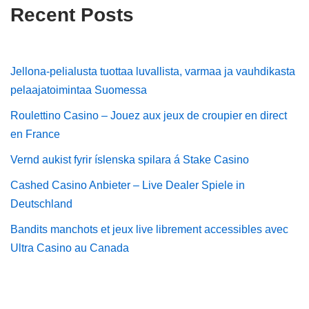
Recent Posts
Jellona-pelialusta tuottaa luvallista, varmaa ja vauhdikasta
pelaajatoimintaa Suomessa
Roulettino Casino – Jouez aux jeux de croupier en direct
en France
Vernd aukist fyrir íslenska spilara á Stake Casino
Cashed Casino Anbieter – Live Dealer Spiele in
Deutschland
Bandits manchots et jeux live librement accessibles avec
Ultra Casino au Canada