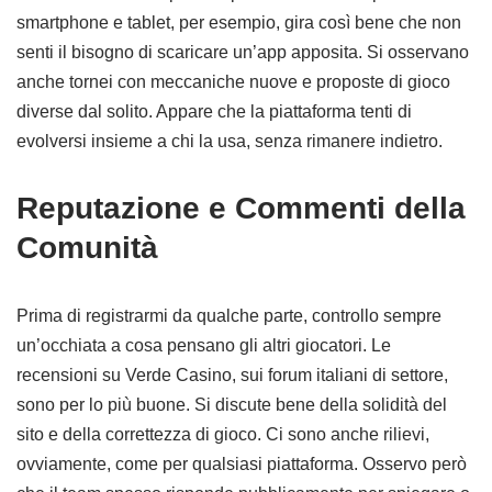
smartphone e tablet, per esempio, gira così bene che non
senti il bisogno di scaricare un’app apposita. Si osservano
anche tornei con meccaniche nuove e proposte di gioco
diverse dal solito. Appare che la piattaforma tenti di
evolversi insieme a chi la usa, senza rimanere indietro.
Reputazione e Commenti della
Comunità
Prima di registrarmi da qualche parte, controllo sempre
un’occhiata a cosa pensano gli altri giocatori. Le
recensioni su Verde Casino, sui forum italiani di settore,
sono per lo più buone. Si discute bene della solidità del
sito e della correttezza di gioco. Ci sono anche rilievi,
ovviamente, come per qualsiasi piattaforma. Osservo però