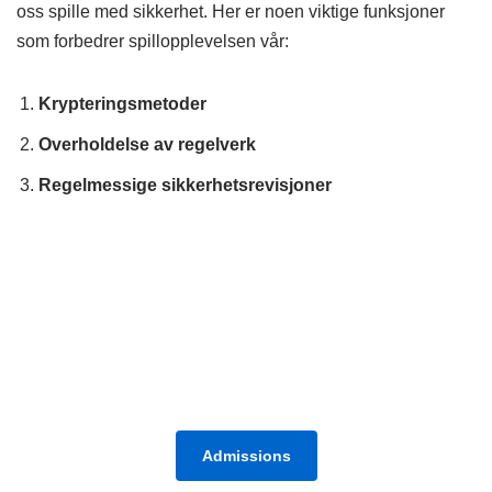
oss spille med sikkerhet. Her er noen viktige funksjoner
som forbedrer spillopplevelsen vår:
Krypteringsmetoder
Overholdelse av regelverk
Regelmessige sikkerhetsrevisjoner
Admissions