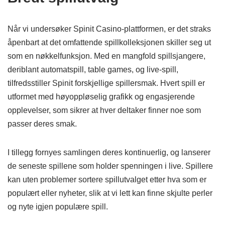
Når vi undersøker Spinit Casino-plattformen, er det straks
åpenbart at det omfattende spillkolleksjonen skiller seg ut
som en nøkkelfunksjon. Med en mangfold spillsjangere,
deriblant automatspill, table games, og live-spill,
tilfredsstiller Spinit forskjellige spillersmak. Hvert spill er
utformet med høyoppløselig grafikk og engasjerende
opplevelser, som sikrer at hver deltaker finner noe som
passer deres smak.
I tillegg fornyes samlingen deres kontinuerlig, og lanserer
de seneste spillene som holder spenningen i live. Spillere
kan uten problemer sortere spillutvalget etter hva som er
populært eller nyheter, slik at vi lett kan finne skjulte perler
og nyte igjen populære spill.