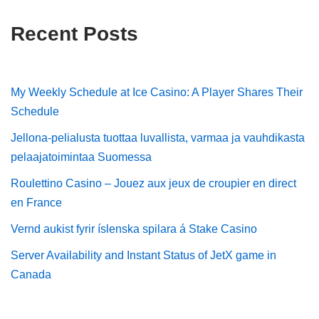
Recent Posts
My Weekly Schedule at Ice Casino: A Player Shares Their
Schedule
Jellona-pelialusta tuottaa luvallista, varmaa ja vauhdikasta
pelaajatoimintaa Suomessa
Roulettino Casino – Jouez aux jeux de croupier en direct
en France
Vernd aukist fyrir íslenska spilara á Stake Casino
Server Availability and Instant Status of JetX game in
Canada