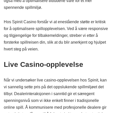
også med å optimalisere tilbudene våre for et mer
spennende spillmiljø.
Hos Spinit Casino forstår vi at enestående støtte er kritisk
for å optimalisere spillopplevelsen. Ved å være responsive
og tilgjengelige for tilbakemeldinger, streber vi etter å
forsterke spillreisen din, slik at du blir anerkjent og hjulpet
hvert steg på veien.
Live Casino-opplevelse
Når vi undersøker live casino-opplevelsen hos Spinit, kan
vi sannelig sette pris på det oppslukende spillmiljøet det
tilbyr. Dealerinteraksjonen i sanntid gir et særegent
spenningsnivå som vi ikke enkelt finner i tradisjonelle
online spill. Å kommunisere med profesjonelle dealere gir