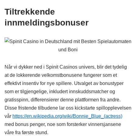
Tiltrekkende
innmeldingsbonuser
Når vi dykker ned i Spinit Casinos univers, blir det tydelig
at de lokkerende velkomstbonusene fungerer som et
effektivt insentiv for nye spillere. Utvalget av bonustyper
som er tilgjengelige, inkludert innskuddsmatcher og
gratisspinn, differensierer denne plattformen fra andre.
Disse fristende tilbudene lar oss kickstarte spillopplevelsen
vår
https://en.wikipedia.org/wiki/Bonnie_Blue_(actress)
med bonus penger, noe som forsterker vinnersjansene
våre fra første stund.