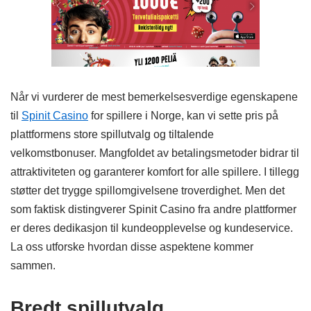
Når vi vurderer de mest bemerkelsesverdige egenskapene
til
Spinit Casino
for spillere i Norge, kan vi sette pris på
plattformens store spillutvalg og tiltalende
velkomstbonuser. Mangfoldet av betalingsmetoder bidrar til
attraktiviteten og garanterer komfort for alle spillere. I tillegg
støtter det trygge spillomgivelsene troverdighet. Men det
som faktisk distingverer Spinit Casino fra andre plattformer
er deres dedikasjon til kundeopplevelse og kundeservice.
La oss utforske hvordan disse aspektene kommer
sammen.
Bredt spillutvalg