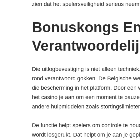
zien dat het spelersveiligheid serieus neem
Bonuskongs En
Verantwoordelij
Die uitlogbevestiging is niet alleen techni
rond verantwoord gokken. De Belgische we
die bescherming in het platform. Door een 
het casino je aan om een moment te pauzere
andere hulpmiddelen zoals stortingslimieten,
De functie helpt spelers om controle te houd
wordt losgerukt. Dat helpt om je aan je ge