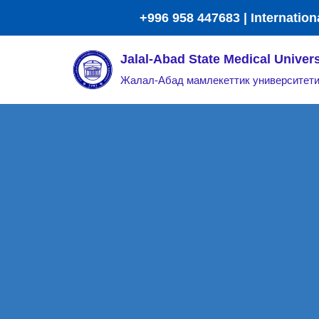
+996 958 447683 | Internation
Skip
Jalal-Abad State Medical Univers
to
Жалал-Абад мамлекеттик университет
content