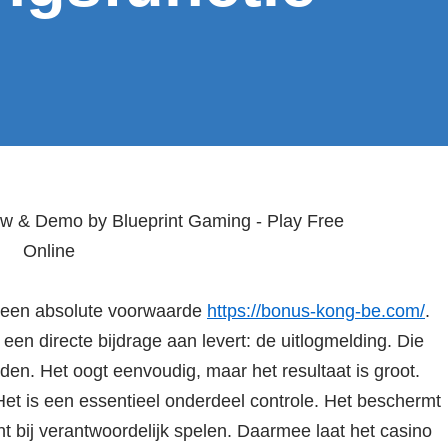
id een absolute voorwaarde
https://bonus-kong-be.com/
.
en directe bijdrage aan levert: de uitlogmelding. Die
lden. Het oogt eenvoudig, maar het resultaat is groot.
. Het is een essentieel onderdeel controle. Het beschermt
nt bij verantwoordelijk spelen. Daarmee laat het casino