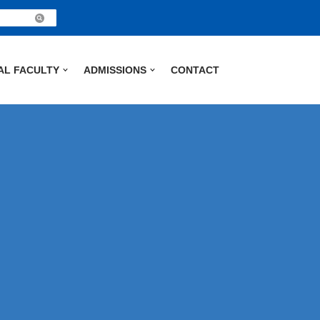
AL FACULTY
ADMISSIONS
CONTACT