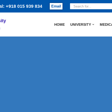
al: +918 015 939 834
Email
ity
HOME
UNIVERSITY
MEDIC
и