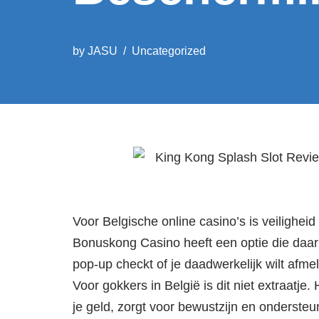
by
JASU
Uncategorized
Voor Belgische online casino’s is veilighe
Bonuskong Casino heeft een optie die daar e
pop-up checkt of je daadwerkelijk wilt afme
Voor gokkers in België is dit niet extraatje
je geld, zorgt voor bewustzijn en ondersteu