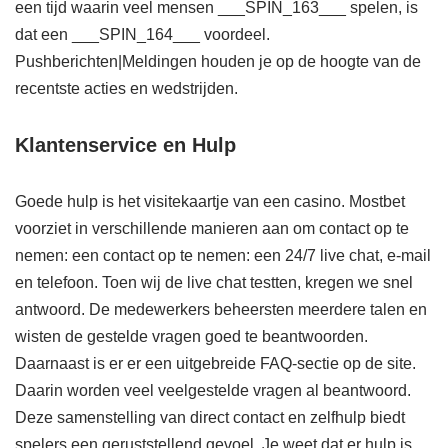
een tijd waarin veel mensen ___SPIN_163___ spelen, is
dat een ___SPIN_164___ voordeel.
Pushberichten|Meldingen houden je op de hoogte van de
recentste acties en wedstrijden.
Klantenservice en Hulp
Goede hulp is het visitekaartje van een casino. Mostbet
voorziet in verschillende manieren aan om contact op te
nemen: een contact op te nemen: een 24/7 live chat, e-mail
en telefoon. Toen wij de live chat testten, kregen we snel
antwoord. De medewerkers beheersten meerdere talen en
wisten de gestelde vragen goed te beantwoorden.
Daarnaast is er er een uitgebreide FAQ-sectie op de site.
Daarin worden veel veelgestelde vragen al beantwoord.
Deze samenstelling van direct contact en zelfhulp biedt
spelers een geruststellend gevoel. Je weet dat er hulp is