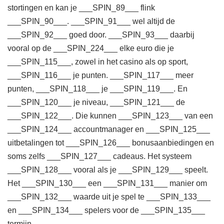
stortingen en kan je ___SPIN_89___ flink
___SPIN_90___. ___SPIN_91___ wel altijd de
___SPIN_92___ goed door. ___SPIN_93___ daarbij
vooral op de ___SPIN_224___ elke euro die je
___SPIN_115___, zowel in het casino als op sport,
___SPIN_116___ je punten. ___SPIN_117___ meer
punten, ___SPIN_118___ je ___SPIN_119___. En
___SPIN_120___ je niveau, ___SPIN_121___ de
___SPIN_122___. Die kunnen ___SPIN_123___ van een
___SPIN_124___ accountmanager en ___SPIN_125___
uitbetalingen tot ___SPIN_126___ bonusaanbiedingen en
soms zelfs ___SPIN_127___ cadeaus. Het systeem
___SPIN_128___ vooral als je ___SPIN_129___ speelt.
Het ___SPIN_130___ een ___SPIN_131___ manier om
___SPIN_132___ waarde uit je spel te ___SPIN_133___
en ___SPIN_134___ spelers voor de ___SPIN_135___
termijn.