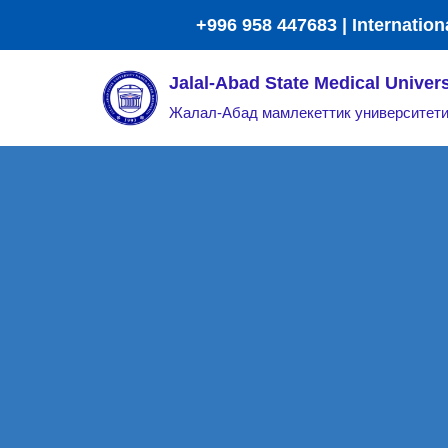
+996 958 447683 | Internation
Skip
Jalal-Abad State Medical Univers
to
Жалал-Абад мамлекеттик университет
content