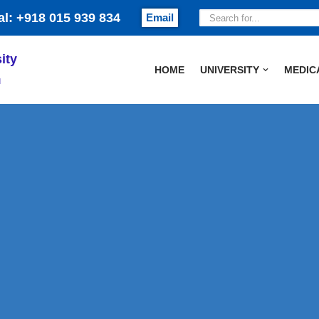
al: +918 015 939 834
Email
ity
HOME
UNIVERSITY
MEDIC
и