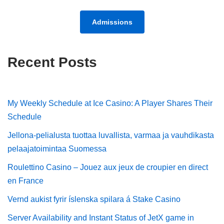
Admissions
Recent Posts
My Weekly Schedule at Ice Casino: A Player Shares Their
Schedule
Jellona-pelialusta tuottaa luvallista, varmaa ja vauhdikasta
pelaajatoimintaa Suomessa
Roulettino Casino – Jouez aux jeux de croupier en direct
en France
Vernd aukist fyrir íslenska spilara á Stake Casino
Server Availability and Instant Status of JetX game in