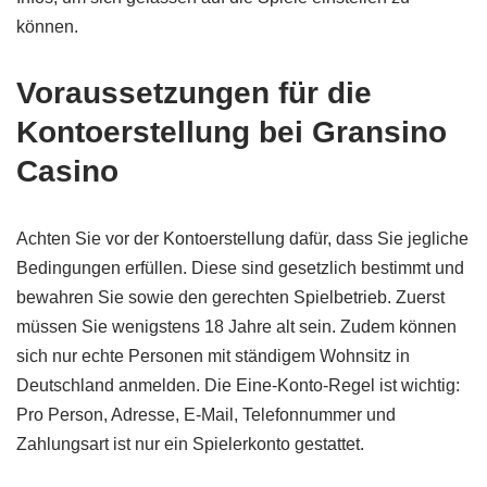
können.
Voraussetzungen für die
Kontoerstellung bei Gransino
Casino
Achten Sie vor der Kontoerstellung dafür, dass Sie jegliche
Bedingungen erfüllen. Diese sind gesetzlich bestimmt und
bewahren Sie sowie den gerechten Spielbetrieb. Zuerst
müssen Sie wenigstens 18 Jahre alt sein. Zudem können
sich nur echte Personen mit ständigem Wohnsitz in
Deutschland anmelden. Die Eine-Konto-Regel ist wichtig:
Pro Person, Adresse, E-Mail, Telefonnummer und
Zahlungsart ist nur ein Spielerkonto gestattet.