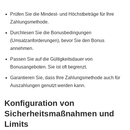
Prüfen Sie die Mindest- und Höchstbeträge für Ihre
Zahlungsmethode.
Durchlesen Sie die Bonusbedingungen
(Umsatzanforderungen), bevor Sie den Bonus
annehmen.
Passen Sie auf die Gültigkeitsdauer von
Bonusangeboten. Sie ist oft begrenzt.
Garantieren Sie, dass Ihre Zahlungsmethode auch für
Auszahlungen genutzt werden kann.
Konfiguration von
Sicherheitsmaßnahmen und
Limits