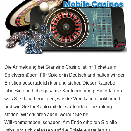
Die Anmeldung bei Gransino Casino ist Ihr Ticket zum
Spielvergnügen. Für Spieler in Deutschland halten wir den
Einstieg ausdrücklich klar und sicher. Dieser Ratgeber
führt Sie durch die gesamte Kontoeröffnung. Sie erfahren,
was Sie dafür benötigen, wie die Verifikation funktioniert
und wie Sie Ihr Konto mit der startenden Einzahlung
starten. Wir erklären auch, worauf Sie bei
Willkommensboni schauen. Am Ende erhalten Sie alle
Infos, um sich gelassen auf die Spiele einstellen zu