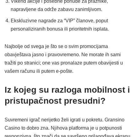
Vikend akcije i posebne ponude za praznike,
napravljene da održe zabavu zanimljivom.
Ekskluzivne nagrade za “VIP” članove, poput
personaliziranih bonusa ili prioritetnih isplata.
Najbolje od svega je što se o svim promocijama
obavještava jasno i pravovremeno. Ne morate ih sami
tražiti po stranici; one vas pronalaze putem obavijesti u
vašem računu ili putem e-pošte.
Iz kojeg su razloga mobilnost i
pristupačnost presudni?
Suvremeni igrač nerijetko želi igrati u pokretu. Gransino
Casino to dobro zna. Njihova platforma je u potpunosti
responzivna, što znači da se savršeno prilagođava ekranu