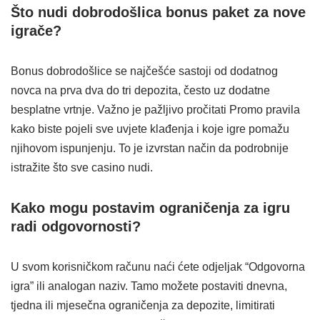
Što nudi dobrodošlica bonus paket za nove
igrače?
Bonus dobrodošlice se najčešće sastoji od dodatnog
novca na prva dva do tri depozita, često uz dodatne
besplatne vrtnje. Važno je pažljivo pročitati Promo pravila
kako biste pojeli sve uvjete klađenja i koje igre pomažu
njihovom ispunjenju. To je izvrstan način da podrobnije
istražite što sve casino nudi.
Kako mogu postavim ograničenja za igru
radi odgovornosti?
U svom korisničkom računu naći ćete odjeljak “Odgovorna
igra” ili analogan naziv. Tamo možete postaviti dnevna,
tjedna ili mjesečna ograničenja za depozite, limitirati