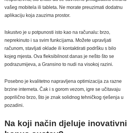
vašeg mobitela ili tableta. Ne morate preuzimati dodatnu
aplikaciju koja zauzima prostor.
Iskustvo je u potpunosti isto kao na računalu: brzo,
neprekinuto i sa svim funkcijama. Možete upravljati
računom, stavljati oklade ili kontaktirati podršku s bilo
kojeg mjesta. Ova fleksibilnost danas je nešto što se
podrazumijeva, a Gransino to nudi na visokoj razini.
Posebno je kvalitetno napravljena optimizacija za razne
brzine interneta. Čak i s gorom vezom, igre se učitavaju
poprilično brzo, što je znak solidnog tehničkog rješenja u
pozadini.
Na koji način djeluje inovativni