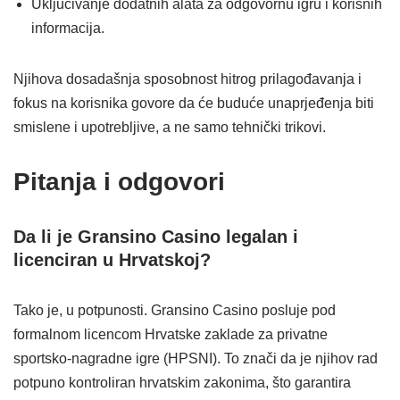
Uključivanje dodatnih alata za odgovornu igru i korisnih
informacija.
Njihova dosadašnja sposobnost hitrog prilagođavanja i
fokus na korisnika govore da će buduće unaprjeđenja biti
smislene i upotrebljive, a ne samo tehnički trikovi.
Pitanja i odgovori
Da li je Gransino Casino legalan i
licenciran u Hrvatskoj?
Tako je, u potpunosti. Gransino Casino posluje pod
formalnom licencom Hrvatske zaklade za privatne
sportsko-nagradne igre (HPSNI). To znači da je njihov rad
potpuno kontroliran hrvatskim zakonima, što garantira