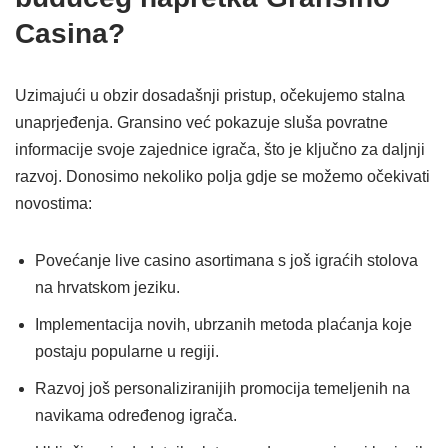
Casina?
Uzimajući u obzir dosadašnji pristup, očekujemo stalna
unaprjeđenja. Gransino već pokazuje sluša povratne
informacije svoje zajednice igrača, što je ključno za daljnji
razvoj. Donosimo nekoliko polja gdje se možemo očekivati
novostima:
Povećanje live casino asortimana s još igraćih stolova
na hrvatskom jeziku.
Implementacija novih, ubrzanih metoda plaćanja koje
postaju popularne u regiji.
Razvoj još personaliziranijih promocija temeljenih na
navikama određenog igrača.