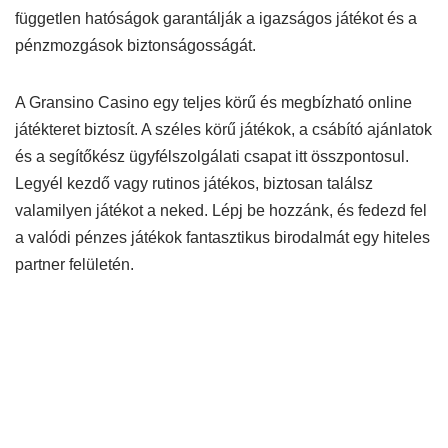
független hatóságok garantálják a igazságos játékot és a
pénzmozgások biztonságosságát.
A Gransino Casino egy teljes körű és megbízható online
játékteret biztosít. A széles körű játékok, a csábító ajánlatok
és a segítőkész ügyfélszolgálati csapat itt összpontosul.
Legyél kezdő vagy rutinos játékos, biztosan találsz
valamilyen játékot a neked. Lépj be hozzánk, és fedezd fel
a valódi pénzes játékok fantasztikus birodalmát egy hiteles
partner felületén.