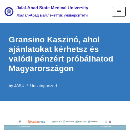
Jalal-Abad State Medical University
Жалал-Абад мамлекеттик университети
Skip
to
content
Gransino Kaszinó, ahol
ajánlatokat kérhetsz és
valódi pénzért próbálhatod
Magyarországon
by
JASU
Uncategorized