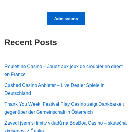
Admissions
Recent Posts
Roulettino Casino – Jouez aux jeux de croupier en direct
en France
Cashed Casino Anbieter – Live Dealer Spiele in
Deutschland
Thank You Week: Festival Play Casino zeigt Dankbarkeit
gegenüber der Gemeinschaft in Österreich
Zavedl jsem si limity vkladů na BoaBoa Casino – skutečná
zkušenost z Česka