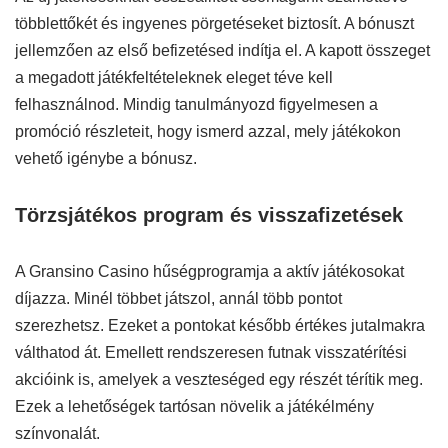
többlettőkét és ingyenes pörgetéseket biztosít. A bónuszt
jellemzően az első befizetésed indítja el. A kapott összeget
a megadott játékfeltételeknek eleget téve kell
felhasználnod. Mindig tanulmányozd figyelmesen a
promóció részleteit, hogy ismerd azzal, mely játékokon
vehető igénybe a bónusz.
Törzsjátékos program és visszafizetések
A Gransino Casino hűségprogramja a aktív játékosokat
díjazza. Minél többet játszol, annál több pontot
szerezhetsz. Ezeket a pontokat később értékes jutalmakra
válthatod át. Emellett rendszeresen futnak visszatérítési
akcióink is, amelyek a veszteséged egy részét térítik meg.
Ezek a lehetőségek tartósan növelik a játékélmény
színvonalát.