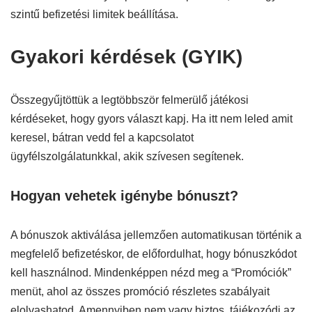
szintű befizetési limitek beállítása.
Gyakori kérdések (GYIK)
Összegyűjtöttük a legtöbbször felmerülő játékosi
kérdéseket, hogy gyors választ kapj. Ha itt nem leled amit
keresel, bátran vedd fel a kapcsolatot
ügyfélszolgálatunkkal, akik szívesen segítenek.
Hogyan vehetek igénybe bónuszt?
A bónuszok aktiválása jellemzően automatikusan történik a
megfelelő befizetéskor, de előfordulhat, hogy bónuszkódot
kell használnod. Mindenképpen nézd meg a “Promóciók”
menüt, ahol az összes promóció részletes szabályait
elolvashatod. Amennyiben nem vagy biztos, tájékozódj az