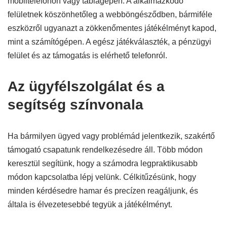
mobiltelefonon vagy táblagépen. A alkalmazkodó
felületnek köszönhetőleg a webböngésződben, bármiféle
eszközről ugyanazt a zökkenőmentes játékélményt kapod,
mint a számítógépen. A egész játékválaszték, a pénzügyi
felület és az támogatás is elérhető telefonról.
Az ügyfélszolgálat és a
segítség színvonala
Ha bármilyen ügyed vagy problémád jelentkezik, szakértő
támogató csapatunk rendelkezésedre áll. Több módon
keresztül segítünk, hogy a számodra legpraktikusabb
módon kapcsolatba lépj velünk. Célkitűzésünk, hogy
minden kérdésedre hamar és precízen reagáljunk, és
általa is élvezetesebbé tegyük a játékélményt.