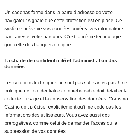
Un cadenas fermé dans la barre d’adresse de votre
navigateur signale que cette protection est en place. Ce
système préserve vos données privées, vos informations
bancaires et votre parcours. C’est la même technologie
que celle des banques en ligne.
La charte de confidentialité et l’administration des
données
Les solutions techniques ne sont pas suffisantes pas. Une
politique de confidentialité compréhensible doit détailler la
collecte, l’usage et la conservation des données. Gransino
Casino doit préciser explicitement qu’il ne cède pas les
informations des utilisateurs. Vous avez aussi des
prérogatives, comme celui de demander l’accès ou la
suppression de vos données.