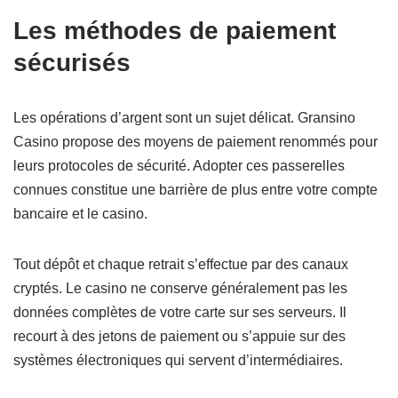
Les méthodes de paiement
sécurisés
Les opérations d’argent sont un sujet délicat. Gransino
Casino propose des moyens de paiement renommés pour
leurs protocoles de sécurité. Adopter ces passerelles
connues constitue une barrière de plus entre votre compte
bancaire et le casino.
Tout dépôt et chaque retrait s’effectue par des canaux
cryptés. Le casino ne conserve généralement pas les
données complètes de votre carte sur ses serveurs. Il
recourt à des jetons de paiement ou s’appuie sur des
systèmes électroniques qui servent d’intermédiaires.