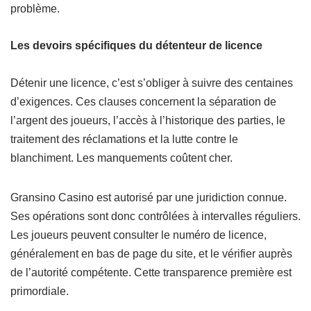
problème.
Les devoirs spécifiques du détenteur de licence
Détenir une licence, c’est s’obliger à suivre des centaines
d’exigences. Ces clauses concernent la séparation de
l’argent des joueurs, l’accès à l’historique des parties, le
traitement des réclamations et la lutte contre le
blanchiment. Les manquements coûtent cher.
Gransino Casino est autorisé par une juridiction connue.
Ses opérations sont donc contrôlées à intervalles réguliers.
Les joueurs peuvent consulter le numéro de licence,
généralement en bas de page du site, et le vérifier auprès
de l’autorité compétente. Cette transparence première est
primordiale.