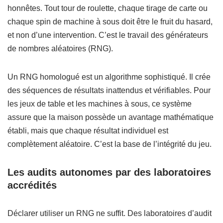
honnêtes. Tout tour de roulette, chaque tirage de carte ou
chaque spin de machine à sous doit être le fruit du hasard,
et non d’une intervention. C’est le travail des générateurs
de nombres aléatoires (RNG).
Un RNG homologué est un algorithme sophistiqué. Il crée
des séquences de résultats inattendus et vérifiables. Pour
les jeux de table et les machines à sous, ce système
assure que la maison possède un avantage mathématique
établi, mais que chaque résultat individuel est
complètement aléatoire. C’est la base de l’intégrité du jeu.
Les audits autonomes par des laboratoires
accrédités
Déclarer utiliser un RNG ne suffit. Des laboratoires d’audit