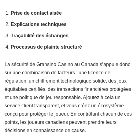
Prise de contact aisée
Explications techniques
Traçabilité des échanges
Processus de plainte structuré
La sécurité de Gransino Casino au Canada s’appuie donc
sur une combinaison de facteurs : une licence de
régulation, un chiffrement technologique solide, des jeux
équitables certifiés, des transactions financières protégées
et une politique de jeu responsable. Ajoutez à cela un
service client transparent, et vous créez un écosystème
conçu pour protéger le joueur. En contrôlant chacun de ces
points, les joueurs canadiens peuvent prendre leurs
décisions en connaissance de cause.