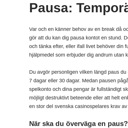
Pausa: Temporä
Var och en känner behov av en break då oc
gör att du kan dig pausa kontot en stund. Det
och tänka efter, eller ifall livet behöver di
hjälpmedel som erbjuder dig andrum utan k
Du avgör personligen vilken längd paus du
7 dagar eller 30 dagar. Medan pausen pågår 
spelkonto och dina pengar är fullständigt sk
möjligt destruktivt beteende eller att helt e
en stor del svenska casinospelares krav av 
När ska du överväga en paus?