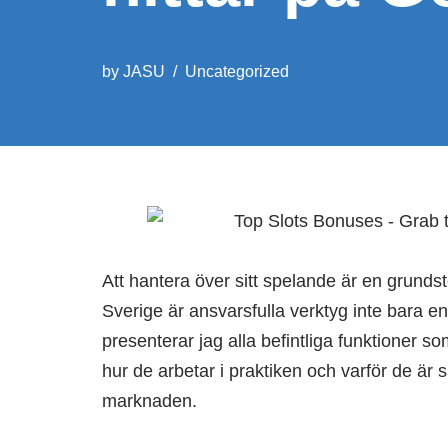
by
JASU
Uncategorized
Att hantera över sitt spelande är en grunds
Sverige är ansvarsfulla verktyg inte bara en
presenterar jag alla befintliga funktioner s
hur de arbetar i praktiken och varför de är
marknaden.