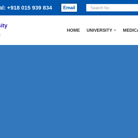
al: +918 015 939 834
Email
ity
HOME
UNIVERSITY
MEDIC
и