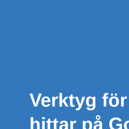
Verktyg fö
hittar på G