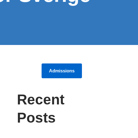
Admissions
Recent
Posts