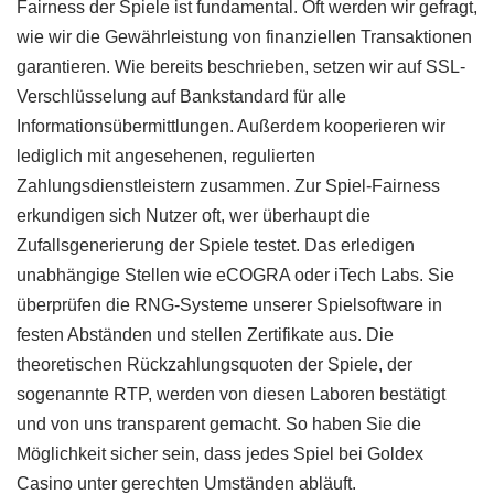
Fairness der Spiele ist fundamental. Oft werden wir gefragt,
wie wir die Gewährleistung von finanziellen Transaktionen
garantieren. Wie bereits beschrieben, setzen wir auf SSL-
Verschlüsselung auf Bankstandard für alle
Informationsübermittlungen. Außerdem kooperieren wir
lediglich mit angesehenen, regulierten
Zahlungsdienstleistern zusammen. Zur Spiel-Fairness
erkundigen sich Nutzer oft, wer überhaupt die
Zufallsgenerierung der Spiele testet. Das erledigen
unabhängige Stellen wie eCOGRA oder iTech Labs. Sie
überprüfen die RNG-Systeme unserer Spielsoftware in
festen Abständen und stellen Zertifikate aus. Die
theoretischen Rückzahlungsquoten der Spiele, der
sogenannte RTP, werden von diesen Laboren bestätigt
und von uns transparent gemacht. So haben Sie die
Möglichkeit sicher sein, dass jedes Spiel bei Goldex
Casino unter gerechten Umständen abläuft.