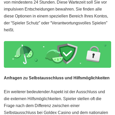
von mindestens 24 Stunden. Diese Wartezeit soll Sie vor
impulsiven Entscheidungen bewahren. Sie finden alle
diese Optionen in einem speziellen Bereich Ihres Kontos,
der “Spieler Schutz” oder “Verantwortungsvolles Spielen”
heißt.
Anfragen zu Selbstausschluss und Hilfsmöglichkeiten
Ein weiterer bedeutender Aspekt ist der Ausschluss und
die externen Hilfsmöglichkeiten. Spieler stellen oft die
Frage nach dem Differenz zwischen einer
Selbstausschluss bei Goldex Casino und dem nationalen