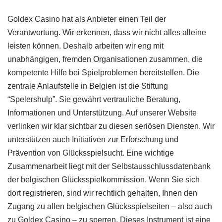
Goldex Casino hat als Anbieter einen Teil der
Verantwortung. Wir erkennen, dass wir nicht alles alleine
leisten können. Deshalb arbeiten wir eng mit
unabhängigen, fremden Organisationen zusammen, die
kompetente Hilfe bei Spielproblemen bereitstellen. Die
zentrale Anlaufstelle in Belgien ist die Stiftung
“Spelershulp”. Sie gewährt vertrauliche Beratung,
Informationen und Unterstützung. Auf unserer Website
verlinken wir klar sichtbar zu diesen seriösen Diensten. Wir
unterstützen auch Initiativen zur Erforschung und
Prävention von Glücksspielsucht. Eine wichtige
Zusammenarbeit liegt mit der Selbstausschlussdatenbank
der belgischen Glücksspielkommission. Wenn Sie sich
dort registrieren, sind wir rechtlich gehalten, Ihnen den
Zugang zu allen belgischen Glücksspielseiten – also auch
zu Goldex Casino – zu sperren. Dieses Instrument ist eine