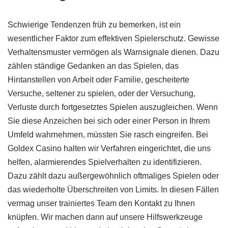
Schwierige Tendenzen früh zu bemerken, ist ein
wesentlicher Faktor zum effektiven Spielerschutz. Gewisse
Verhaltensmuster vermögen als Warnsignale dienen. Dazu
zählen ständige Gedanken an das Spielen, das
Hintanstellen von Arbeit oder Familie, gescheiterte
Versuche, seltener zu spielen, oder der Versuchung,
Verluste durch fortgesetztes Spielen auszugleichen. Wenn
Sie diese Anzeichen bei sich oder einer Person in Ihrem
Umfeld wahrnehmen, müssten Sie rasch eingreifen. Bei
Goldex Casino halten wir Verfahren eingerichtet, die uns
helfen, alarmierendes Spielverhalten zu identifizieren.
Dazu zählt dazu außergewöhnlich oftmaliges Spielen oder
das wiederholte Überschreiten von Limits. In diesen Fällen
vermag unser trainiertes Team den Kontakt zu Ihnen
knüpfen. Wir machen dann auf unsere Hilfswerkzeuge