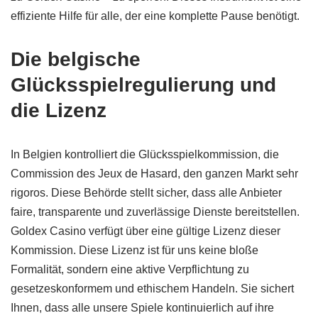
effiziente Hilfe für alle, der eine komplette Pause benötigt.
Die belgische
Glücksspielregulierung und
die Lizenz
In Belgien kontrolliert die Glücksspielkommission, die
Commission des Jeux de Hasard, den ganzen Markt sehr
rigoros. Diese Behörde stellt sicher, dass alle Anbieter
faire, transparente und zuverlässige Dienste bereitstellen.
Goldex Casino verfügt über eine gültige Lizenz dieser
Kommission. Diese Lizenz ist für uns keine bloße
Formalität, sondern eine aktive Verpflichtung zu
gesetzeskonformem und ethischem Handeln. Sie sichert
Ihnen, dass alle unsere Spiele kontinuierlich auf ihre