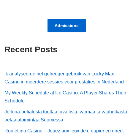
Admissions
Recent Posts
Ik analyseerde het geheugengebruik van Lucky Max
Casino in meerdere sessies voor prestaties in Nederland
My Weekly Schedule at Ice Casino: A Player Shares Their
Schedule
Jellona-pelialusta tuottaa luvallista, varmaa ja vauhdikasta
pelaajatoimintaa Suomessa
Roulettino Casino – Jouez aux jeux de croupier en direct