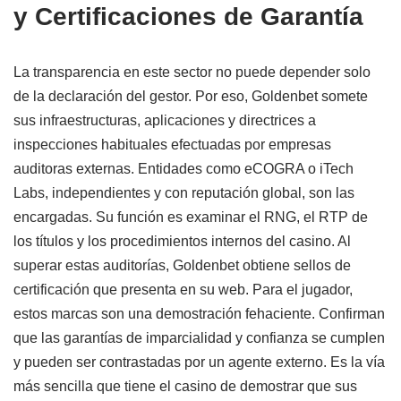
y Certificaciones de Garantía
La transparencia en este sector no puede depender solo
de la declaración del gestor. Por eso, Goldenbet somete
sus infraestructuras, aplicaciones y directrices a
inspecciones habituales efectuadas por empresas
auditoras externas. Entidades como eCOGRA o iTech
Labs, independientes y con reputación global, son las
encargadas. Su función es examinar el RNG, el RTP de
los títulos y los procedimientos internos del casino. Al
superar estas auditorías, Goldenbet obtiene sellos de
certificación que presenta en su web. Para el jugador,
estos marcas son una demostración fehaciente. Confirman
que las garantías de imparcialidad y confianza se cumplen
y pueden ser contrastadas por un agente externo. Es la vía
más sencilla que tiene el casino de demostrar que sus