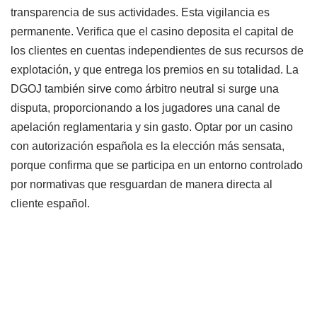
transparencia de sus actividades. Esta vigilancia es
permanente. Verifica que el casino deposita el capital de
los clientes en cuentas independientes de sus recursos de
explotación, y que entrega los premios en su totalidad. La
DGOJ también sirve como árbitro neutral si surge una
disputa, proporcionando a los jugadores una canal de
apelación reglamentaria y sin gasto. Optar por un casino
con autorización española es la elección más sensata,
porque confirma que se participa en un entorno controlado
por normativas que resguardan de manera directa al
cliente español.