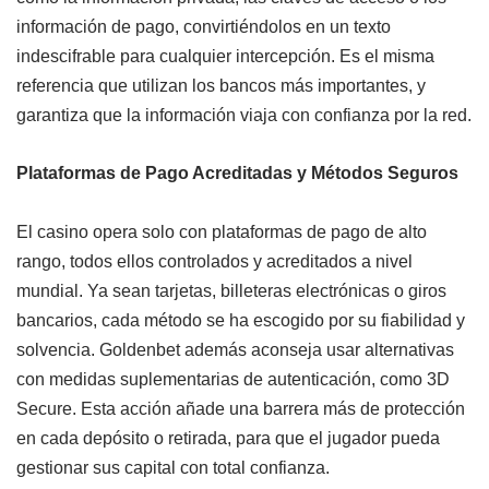
información de pago, convirtiéndolos en un texto
indescifrable para cualquier intercepción. Es el misma
referencia que utilizan los bancos más importantes, y
garantiza que la información viaja con confianza por la red.
Plataformas de Pago Acreditadas y Métodos Seguros
El casino opera solo con plataformas de pago de alto
rango, todos ellos controlados y acreditados a nivel
mundial. Ya sean tarjetas, billeteras electrónicas o giros
bancarios, cada método se ha escogido por su fiabilidad y
solvencia. Goldenbet además aconseja usar alternativas
con medidas suplementarias de autenticación, como 3D
Secure. Esta acción añade una barrera más de protección
en cada depósito o retirada, para que el jugador pueda
gestionar sus capital con total confianza.