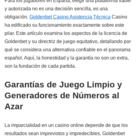
Para los jugadores en España, elegir una plataforma fiable
y autorizada no es una decisión sencilla, es una
obligación.
Goldenbet Casino Asistencia Técnica
Casino
ha edificado su funcionamiento exactamente sobre este
pilar. Este artículo examina los aspectos de la licencia de
Goldenbet y su directriz de juego equitativo, detallando por
qué se considera una alternativa confiable en el panorama
español. Aquí, la honestidad y la garantía no son un extra,
son la fundación de cada partida.
Garantías de Juego Limpio y
Generadores de Números al
Azar
La imparcialidad en un casino online depende de que los
resultados sean imprevistos y impredecibles. Goldenbet