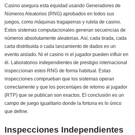
Casino asegura esta equidad usando Generadores de
Números Aleatorios (RNG) aprobados en todos sus
juegos, como máquinas tragaperras y ruleta de casino.
Estos sistemas computacionales generan secuencias de
números absolutamente aleatorias. Así, cada tirada, cada
carta distribuida o cada lanzamiento de dados es un
evento aislado. Ni el casino ni el jugador pueden influir en
él. Laboratorios independientes de prestigio internacional
inspeccionan estos RNG de forma habitual. Estas
inspecciones comprueban que los sistemas operan
correctamente y que los porcentajes de retorno al jugador
(RTP) que se publican son exactos. El conclusión es un
campo de juego igualitario donde la fortuna es lo único
que define.
Inspecciones Independientes