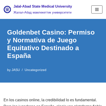
Jalal-Abad State Medical University
Жалал-Абад мамлекеттик университети
Skip
to
content
Goldenbet Casino: Permiso
y Normativa de Juego
Equitativo Destinado a
España
by
JASU
Uncategorized
En los casinos online, la credibilidad lo es fundamental.