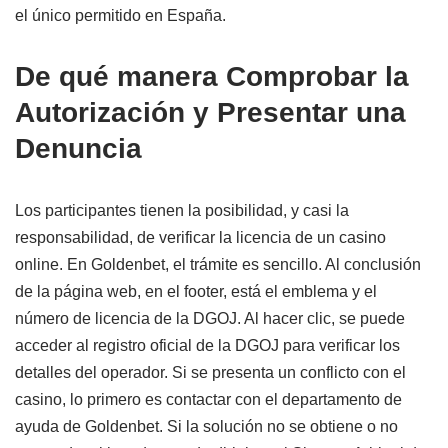
el único permitido en España.
De qué manera Comprobar la
Autorización y Presentar una
Denuncia
Los participantes tienen la posibilidad, y casi la
responsabilidad, de verificar la licencia de un casino
online. En Goldenbet, el trámite es sencillo. Al conclusión
de la página web, en el footer, está el emblema y el
número de licencia de la DGOJ. Al hacer clic, se puede
acceder al registro oficial de la DGOJ para verificar los
detalles del operador. Si se presenta un conflicto con el
casino, lo primero es contactar con el departamento de
ayuda de Goldenbet. Si la solución no se obtiene o no