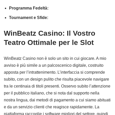
Programma Fedeltà:
Tournament e Sfide:
WinBeatz Casino: Il Vostro
Teatro Ottimale per le Slot
WinBeatz Casino non è solo un sito in cui giocare. A mio
avviso è più simile a un palcoscenico digitale, costruito
apposta per l’intrattenimento. L’interfaccia si comprende
subito, con un design pulito che risulta piacevole navigare
tra le centinaia di titoli presenti. Osservo subito l’attenzione
per il pubblico italiano, che si nota dal supporto nella
nostra lingua, dai metodi di pagamento a cui siamo abituati
e da un servizio clienti che reagisce rapidamente. La
piattaforma raccoglie i software migliori del settore, quindi