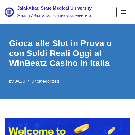
Jalal-Abad State Medical University
Жалал-Абад мамлекеттик университети
Skip
to
content
Gioca alle Slot in Prova o
con Soldi Reali Oggi al
WinBeatz Casino in Italia
by
JASU
Uncategorized