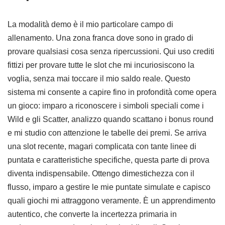
La modalità demo è il mio particolare campo di
allenamento. Una zona franca dove sono in grado di
provare qualsiasi cosa senza ripercussioni. Qui uso crediti
fittizi per provare tutte le slot che mi incuriosiscono la
voglia, senza mai toccare il mio saldo reale. Questo
sistema mi consente a capire fino in profondità come opera
un gioco: imparo a riconoscere i simboli speciali come i
Wild e gli Scatter, analizzo quando scattano i bonus round
e mi studio con attenzione le tabelle dei premi. Se arriva
una slot recente, magari complicata con tante linee di
puntata e caratteristiche specifiche, questa parte di prova
diventa indispensabile. Ottengo dimestichezza con il
flusso, imparo a gestire le mie puntate simulate e capisco
quali giochi mi attraggono veramente. È un apprendimento
autentico, che converte la incertezza primaria in