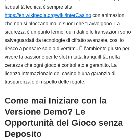
la qualità tecnica è sempre alta,
https://en.wikipedia.org/wiki/InterCasino
con animazioni
che non si bloccano mai e suoni che ti avvolgono. La
sicurezza è un punto fermo: qui i dati e le transazioni sono
salvaguardati da tecnologie di cifratto avanzate, così io
riesco a pensare solo a divertirmi. È l’ambiente giusto per
vivere la passione per le slot in tutta tranquillità, nella
certezza che ogni gioco è controllato e garantito. La
licenza internazionale del casino è una garanzia di
trasparenza e di rispetto delle regole.
Come mai Iniziare con la
Versione Demo? Le
Opportunità del Gioco senza
Deposito