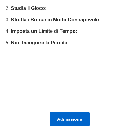
Studia il Gioco:
Sfrutta i Bonus in Modo Consapevole:
Imposta un Limite di Tempo:
Non Inseguire le Perdite:
Admissions