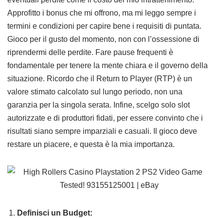
Approfitto i bonus che mi offrono, ma mi leggo sempre i
termini e condizioni per capire bene i requisiti di puntata.
Gioco per il gusto del momento, non con l’ossessione di
riprendermi delle perdite. Fare pause frequenti è
fondamentale per tenere la mente chiara e il governo della
situazione. Ricordo che il Return to Player (RTP) è un
valore stimato calcolato sul lungo periodo, non una
garanzia per la singola serata. Infine, scelgo solo slot
autorizzate e di produttori fidati, per essere convinto che i
risultati siano sempre imparziali e casuali. Il gioco deve
restare un piacere, e questa è la mia importanza.
Definisci un Budget: