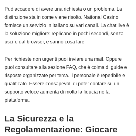
Può accadere di avere una richiesta o un problema. La
distinzione sta in come viene risolto. National Casino
fornisce un servizio in italiano su vari canali. La chat live è
la soluzione migliore: replicano in pochi secondi, senza
uscire dal browser, e sanno cosa fare.
Per richieste non urgenti puoi inviare una mail. Oppure
puoi consultare alla sezione FAQ, che è colma di guide e
risposte organizzate per tema. Il personale è reperibile e
qualificato. Essere consapevoli di poter contare su un
supporto veloce aumenta di molto la fiducia nella
piattaforma.
La Sicurezza e la
Regolamentazione: Giocare