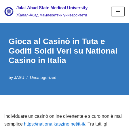
Jalal-Abad State Medical University
Жалал-Абад мамлекеттик университети
Skip
to
content
Gioca al Casinò in Tuta e
Goditi Soldi Veri su National
Casino in Italia
by
JASU
Uncategorized
Individuare un casinò online divertente e sicuro non è mai
semplice
https://nationalkaszino.net/it-it/
. Tra tutti gli