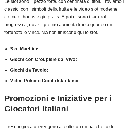
Le slot sono il pezzo forte, con centinaia di titoli. Troviamo i
classici con i simboli della frutta e le video slot moderne
colme di bonus e giri gratis. E poi ci sono i jackpot
progressivi, dove il premio aumenta fino a quando un
fortunato lo vince. Ma non finiscono qui le slot.
Slot Machine:
Giochi con Croupiere dal Vivo:
Giochi da Tavolo:
Video Poker e Giochi Istantanei:
Promozioni e Iniziative per i
Giocatori Italiani
I freschi giocatori vengono accolti con un pacchetto di