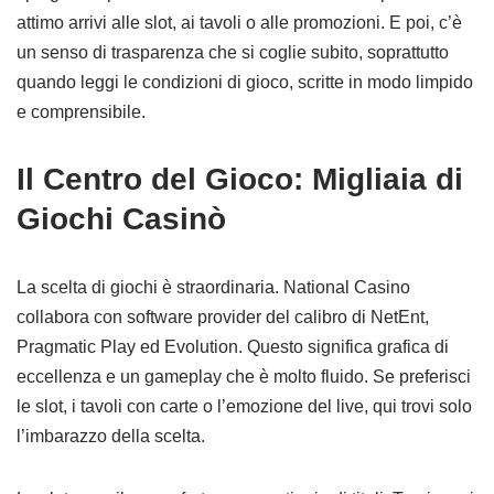
attimo arrivi alle slot, ai tavoli o alle promozioni. E poi, c’è
un senso di trasparenza che si coglie subito, soprattutto
quando leggi le condizioni di gioco, scritte in modo limpido
e comprensibile.
Il Centro del Gioco: Migliaia di
Giochi Casinò
La scelta di giochi è straordinaria. National Casino
collabora con software provider del calibro di NetEnt,
Pragmatic Play ed Evolution. Questo significa grafica di
eccellenza e un gameplay che è molto fluido. Se preferisci
le slot, i tavoli con carte o l’emozione del live, qui trovi solo
l’imbarazzo della scelta.