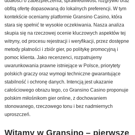
dbałości o zabezpieczenia, sprawiedliwość rozgrywki oraz
obfitą ofertę dopasowaną do lokalnych preferencji. W tym
kontekście oceniamy platformie Gransino Casino, która
stara się spełnić te wysokie oczekiwania. Nasza analiza
skupia się na rzeczowej ocenie kluczowych aspektów tej
witryny, od procesu rejestracji i weryfikacji, przez dostępne
metody płatności i zbiór gier, po politykę promocyjną i
pomoc klienta. Jako recenzenci, rozpatrujemy
uwarunkowania prawne istniejące w Polsce, priorytety
polskich graczy oraz wymogi techniczne gwarantujące
stabilność i ochronę danych. Intencją jest ukazanie
całościowego obrazu tego, co Gransino Casino proponuje
polskim miłośnikom gier online, z dochowaniem
stonowanego, rzeczowego tonu i bez nadmiernych
uproszczeń.
Witamy w Gransino – pierwsze