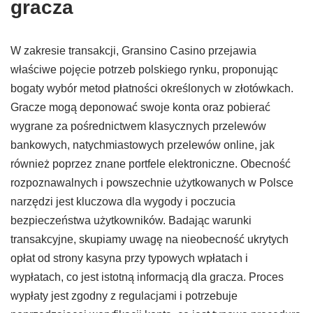
gracza
W zakresie transakcji, Gransino Casino przejawia
właściwe pojęcie potrzeb polskiego rynku, proponując
bogaty wybór metod płatności określonych w złotówkach.
Gracze mogą deponować swoje konta oraz pobierać
wygrane za pośrednictwem klasycznych przelewów
bankowych, natychmiastowych przelewów online, jak
również poprzez znane portfele elektroniczne. Obecność
rozpoznawalnych i powszechnie użytkowanych w Polsce
narzędzi jest kluczowa dla wygody i poczucia
bezpieczeństwa użytkowników. Badając warunki
transakcyjne, skupiamy uwagę na nieobecność ukrytych
opłat od strony kasyna przy typowych wpłatach i
wypłatach, co jest istotną informacją dla gracza. Proces
wypłaty jest zgodny z regulacjami i potrzebuje