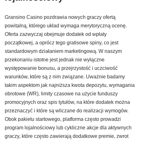
Gransino Casino pozdrawia nowych graczy ofertą
powitalną, którego układ wymaga merytoryczną ocenę.
Oferta zazwyczaj obejmuje dodatek od wpłaty
początkowej, a oprócz tego gratisowe spiny, co jest
standardowym działaniem marketingową. W naszym
przekonaniu istotne jest jednak nie wyłączne
występowanie bonusu, a przejrzystość i uczciwość
warunków, które są z nim związane. Uważnie badamy
takim aspektom jak najniższa kwota depozytu, wymagania
obrotowe (WR), limity czasowe na użycie funduszy
promocyjnych oraz spis tytułów, na które dodatek można
przeznaczyć i które są wliczane do realizacji wymogów.
Obok pakietu startowego, platforma często prowadzi
program lojalnościowy lub cykliczne akcje dla aktywnych
graczy, które często zawierają dodatkowe premie, zwrot