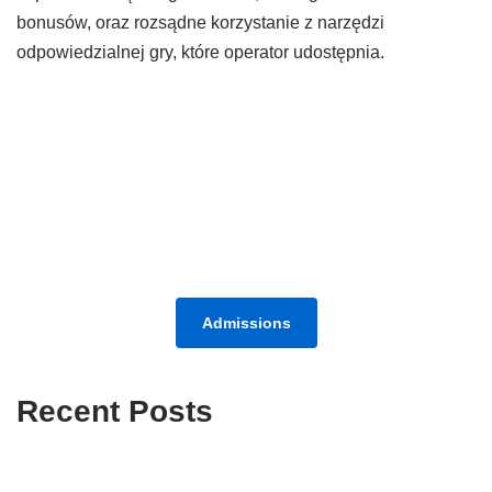
bonusów, oraz rozsądne korzystanie z narzędzi
odpowiedzialnej gry, które operator udostępnia.
Admissions
Recent Posts