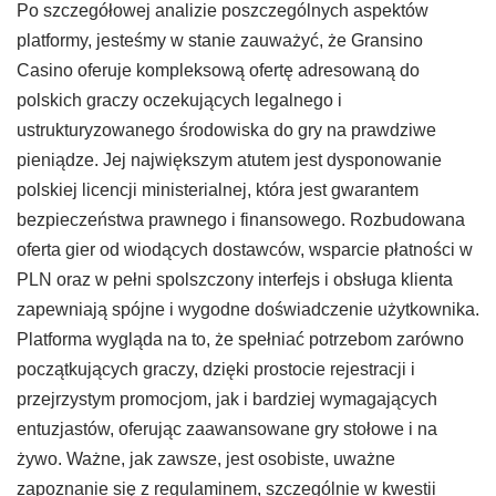
Po szczegółowej analizie poszczególnych aspektów
platformy, jesteśmy w stanie zauważyć, że Gransino
Casino oferuje kompleksową ofertę adresowaną do
polskich graczy oczekujących legalnego i
ustrukturyzowanego środowiska do gry na prawdziwe
pieniądze. Jej największym atutem jest dysponowanie
polskiej licencji ministerialnej, która jest gwarantem
bezpieczeństwa prawnego i finansowego. Rozbudowana
oferta gier od wiodących dostawców, wsparcie płatności w
PLN oraz w pełni spolszczony interfejs i obsługa klienta
zapewniają spójne i wygodne doświadczenie użytkownika.
Platforma wygląda na to, że spełniać potrzebom zarówno
początkujących graczy, dzięki prostocie rejestracji i
przejrzystym promocjom, jak i bardziej wymagających
entuzjastów, oferując zaawansowane gry stołowe i na
żywo. Ważne, jak zawsze, jest osobiste, uważne
zapoznanie się z regulaminem, szczególnie w kwestii