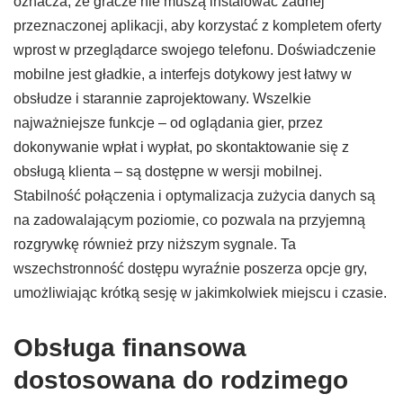
oznacza, że gracze nie muszą instalować żadnej
przeznaczonej aplikacji, aby korzystać z kompletem oferty
wprost w przeglądarce swojego telefonu. Doświadczenie
mobilne jest gładkie, a interfejs dotykowy jest łatwy w
obsłudze i starannie zaprojektowany. Wszelkie
najważniejsze funkcje – od oglądania gier, przez
dokonywanie wpłat i wypłat, po skontaktowanie się z
obsługą klienta – są dostępne w wersji mobilnej.
Stabilność połączenia i optymalizacja zużycia danych są
na zadowalającym poziomie, co pozwala na przyjemną
rozgrywkę również przy niższym sygnale. Ta
wszechstronność dostępu wyraźnie poszerza opcje gry,
umożliwiając krótką sesję w jakimkolwiek miejscu i czasie.
Obsługa finansowa
dostosowana do rodzimego