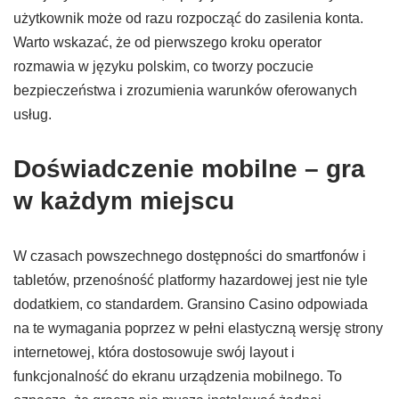
użytkownik może od razu rozpocząć do zasilenia konta.
Warto wskazać, że od pierwszego kroku operator
rozmawia w języku polskim, co tworzy poczucie
bezpieczeństwa i zrozumienia warunków oferowanych
usług.
Doświadczenie mobilne – gra
w każdym miejscu
W czasach powszechnego dostępności do smartfonów i
tabletów, przenośność platformy hazardowej jest nie tyle
dodatkiem, co standardem. Gransino Casino odpowiada
na te wymagania poprzez w pełni elastyczną wersję strony
internetowej, która dostosowuje swój layout i
funkcjonalność do ekranu urządzenia mobilnego. To