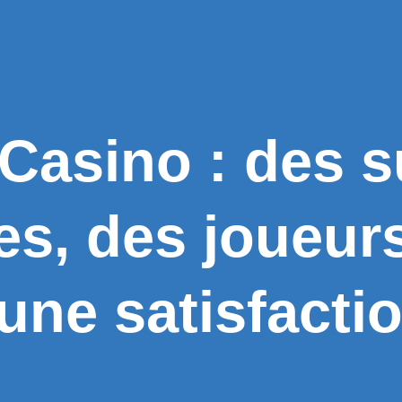
Casino : des 
es, des joueur
 une satisfacti