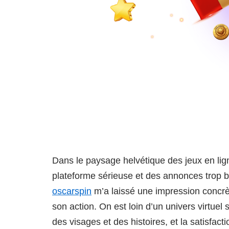
Dans le paysage helvétique des jeux en lign
plateforme sérieuse et des annonces trop be
oscarspin
m’a laissé une impression concrèt
son action. On est loin d’un univers virtuel 
des visages et des histoires, et la satisfact