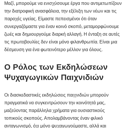
Μαζί, μπορούμε να ενισχύσουμε έργα που αντιμετωπίζουν
την διατροφική ανασφάλεια, την εξέλιξη των νέων και τις
παροχές υγείας. Είμαστε πεπεισμένοι ότι όταν
συνεργαζόμαστε για έναν κοινό σκοπό, μεταμορφώνουμε
ζωές και δημιουργούμε διαρκή αλλαγή. Η ένταξη σε αυτές
τις πρωτοβουλίες δεν είναι μόνο φιλανθρωπία. Είναι μια
δέσμευση για ένα φωτεινότερο μέλλον για όλους.
Ο Ρόλος των Εκδηλώσεων
Ψυχαγωγικών Παιχνιδιών
Οι διασκεδαστικές εκδηλώσεις παιχνιδιών μπορούν
πραγματικά να συγκεντρώσουν την κοινότητά μας,
μαζεύοντας παράλληλα χρήματα για ουσιαστικούς
τοπικούς σκοπούς. Απολαμβάνοντας έναν φιλικό
ανταγωνισμό, όχι μόνο ψυχαγωγούμαστε, αλλά και