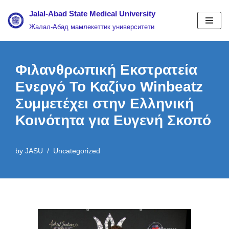
Jalal-Abad State Medical University
Жалал-Абад мамлекеттик университети
Skip
to
content
Φιλανθρωπική Εκστρατεία
Ενεργό Το Καζίνο Winbeatz
Συμμετέχει στην Ελληνική
Κοινότητα για Ευγενή Σκοπό
by
JASU
Uncategorized