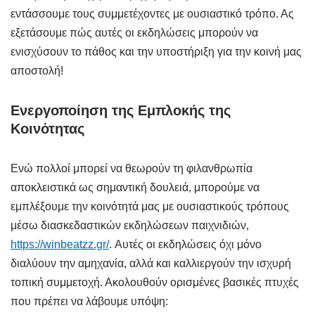
εντάσσουμε τους συμμετέχοντες με ουσιαστικό τρόπο. Ας
εξετάσουμε πώς αυτές οι εκδηλώσεις μπορούν να
ενισχύσουν το πάθος και την υποστήριξη για την κοινή μας
αποστολή!
Ενεργοποίηση της Εμπλοκής της
Κοινότητας
Ενώ πολλοί μπορεί να θεωρούν τη φιλανθρωπία
αποκλειστικά ως σημαντική δουλειά, μπορούμε να
εμπλέξουμε την κοινότητά μας με ουσιαστικούς τρόπους
μέσω διασκεδαστικών εκδηλώσεων παιχνιδιών,
https://winbeatzz.gr/
. Αυτές οι εκδηλώσεις όχι μόνο
διαλύουν την αμηχανία, αλλά και καλλιεργούν την ισχυρή
τοπική συμμετοχή. Ακολουθούν ορισμένες βασικές πτυχές
που πρέπει να λάβουμε υπόψη: