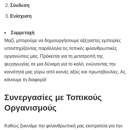
Σύνδεση
Ενίσχυση
Συμμετοχή
Μαζί, μπορούμε να δημιουργήσουμε αξέχαστες εμπειρίες
υποστηρίζοντας παράλληλα τις τοπικές φιλανθρωπικές
οργανώσεις μας. Πρόκειται για τη μετατροπή της
ψυχαγωγίας σε μια δύναμη για το καλό, ενώνοντας την
κοινότητά μας γύρω από κοινές αξίες και πρωτοβουλίες. Ας
κάνουμε τη διαφορά!
Συνεργασίες με Τοπικούς
Οργανισμούς
Καθώς ξεκινάμε την φιλανθρωπική μας εκστρατεία για την