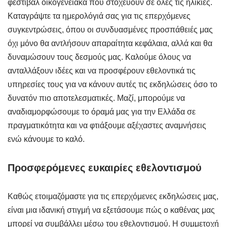
φεστιβάλ οικογενειακά που στοχεύουν σε όλες τις ηλικίες.
Καταγράψτε τα ημερολόγιά σας για τις επερχόμενες
συγκεντρώσεις, όπου οι συνδυασμένες προσπάθειές μας
όχι μόνο θα αντλήσουν απαραίτητα κεφάλαια, αλλά και θα
δυναμώσουν τους δεσμούς μας. Καλούμε όλους να
ανταλλάξουν ιδέες και να προσφέρουν εθελοντικά τις
υπηρεσίες τους για να κάνουν αυτές τις εκδηλώσεις όσο το
δυνατόν πιο αποτελεσματικές. Μαζί, μπορούμε να
αναδιαμορφώσουμε το όραμά μας για την Ελλάδα σε
πραγματικότητα και να φτιάξουμε αξέχαστες αναμνήσεις
ενώ κάνουμε το καλό.
Προσφερόμενες ευκαιρίες εθελοντισμού
Καθώς ετοιμαζόμαστε για τις επερχόμενες εκδηλώσεις μας,
είναι μια ιδανική στιγμή να εξετάσουμε πώς ο καθένας μας
μπορεί να συμβάλλει μέσω του εθελοντισμού. Η συμμετοχή