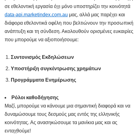
σε εθελοντική εργασία όχι μόνο υποστηρίζει την κοινότητά
data-api.marketindex.com.au
μας, αλλά μας παρέχει και
διάφορα εθελοντικά οφέλη που βελτιώνουν την προσωπική
ανάπτυξη και τη σύνδεση. Ακολουθούν ορισμένες ευκαιρίες
που μπορούμε να αξιοποιήσουμε:
Συντονισμός Εκδηλώσεων
Υποστήριξη συγκέντρωσης χρημάτων
Προγράμματα Ενημέρωσης
Ρόλοι καθοδήγησης
Μαζί, μπορούμε να κάνουμε μια σημαντική διαφορά και να
δυναμώσουμε τους δεσμούς μας εντός της ελληνικής
κοινότητας. Ας ανασηκώσουμε τα μανίκια μας και ας
ενταχθούμε!