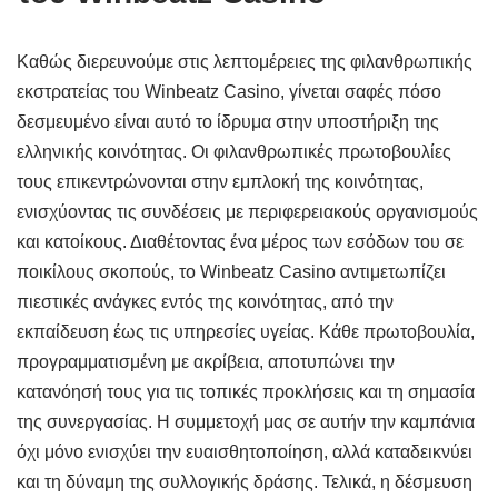
Καθώς διερευνούμε στις λεπτομέρειες της φιλανθρωπικής
εκστρατείας του Winbeatz Casino, γίνεται σαφές πόσο
δεσμευμένο είναι αυτό το ίδρυμα στην υποστήριξη της
ελληνικής κοινότητας. Οι φιλανθρωπικές πρωτοβουλίες
τους επικεντρώνονται στην εμπλοκή της κοινότητας,
ενισχύοντας τις συνδέσεις με περιφερειακούς οργανισμούς
και κατοίκους. Διαθέτοντας ένα μέρος των εσόδων του σε
ποικίλους σκοπούς, το Winbeatz Casino αντιμετωπίζει
πιεστικές ανάγκες εντός της κοινότητας, από την
εκπαίδευση έως τις υπηρεσίες υγείας. Κάθε πρωτοβουλία,
προγραμματισμένη με ακρίβεια, αποτυπώνει την
κατανόησή τους για τις τοπικές προκλήσεις και τη σημασία
της συνεργασίας. Η συμμετοχή μας σε αυτήν την καμπάνια
όχι μόνο ενισχύει την ευαισθητοποίηση, αλλά καταδεικνύει
και τη δύναμη της συλλογικής δράσης. Τελικά, η δέσμευση