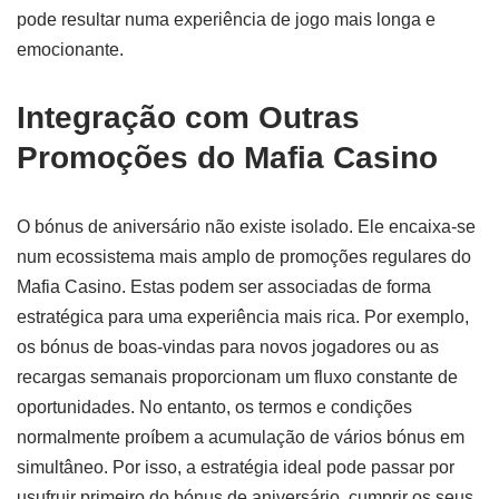
pode resultar numa experiência de jogo mais longa e
emocionante.
Integração com Outras
Promoções do Mafia Casino
O bónus de aniversário não existe isolado. Ele encaixa-se
num ecossistema mais amplo de promoções regulares do
Mafia Casino. Estas podem ser associadas de forma
estratégica para uma experiência mais rica. Por exemplo,
os bónus de boas-vindas para novos jogadores ou as
recargas semanais proporcionam um fluxo constante de
oportunidades. No entanto, os termos e condições
normalmente proíbem a acumulação de vários bónus em
simultâneo. Por isso, a estratégia ideal pode passar por
usufruir primeiro do bónus de aniversário, cumprir os seus