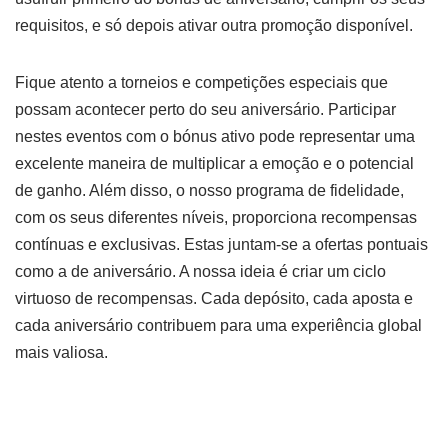
requisitos, e só depois ativar outra promoção disponível.
Fique atento a torneios e competições especiais que
possam acontecer perto do seu aniversário. Participar
nestes eventos com o bónus ativo pode representar uma
excelente maneira de multiplicar a emoção e o potencial
de ganho. Além disso, o nosso programa de fidelidade,
com os seus diferentes níveis, proporciona recompensas
contínuas e exclusivas. Estas juntam-se a ofertas pontuais
como a de aniversário. A nossa ideia é criar um ciclo
virtuoso de recompensas. Cada depósito, cada aposta e
cada aniversário contribuem para uma experiência global
mais valiosa.