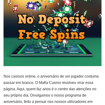
Nos casinos online, o aniversário de um jogador costuma
passar em branco. O Mafia Casino resolveu virar essa
página. Aqui, quem faz anos é o centro das atenções no
seu próprio dia. Divulgamos o nosso programa de
aniversário, feito a pensar nos nossos utilizadores em