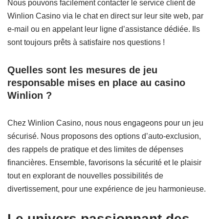
Nous pouvons facilement contacter le service client de
Winlion Casino via le chat en direct sur leur site web, par
e-mail ou en appelant leur ligne d’assistance dédiée. Ils
sont toujours prêts à satisfaire nos questions !
Quelles sont les mesures de jeu
responsable mises en place au casino
Winlion ?
Chez Winlion Casino, nous nous engageons pour un jeu
sécurisé. Nous proposons des options d’auto-exclusion,
des rappels de pratique et des limites de dépenses
financières. Ensemble, favorisons la sécurité et le plaisir
tout en explorant de nouvelles possibilités de
divertissement, pour une expérience de jeu harmonieuse.
Le univers passionnant des