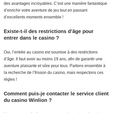
des avantages incroyables. C’est une manière fantastique
d’enrichir votre aventure de jeu tout en passant
d’excellents moments ensemble !
Existe-t-il des restrictions d’âge pour
entrer dans le casino ?
Oui, l’entrée au casino est soumise à des restrictions
d’âge. Il faut avoir au moins 19 ans, afin de garantir une
aventure plaisante et sûre pour tous. Partons ensemble à
la recherche de l’frisson du casino, mais respectons ces
règles !
Comment puis-je contacter le service client
du casino Winlion ?