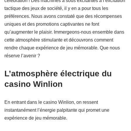
célébration ! Des machines à sous excitantes à l’excitation
tactique des jeux de société, il y en a pour tous les
préférences. Nous avons constaté que des récompenses
uniques et des promotions captivantes ne font
qu’augmenter le plaisir. Immergeons-nous ensemble dans
cette atmosphère stimulante et découvrons comment
rendre chaque expérience de jeu mémorable. Que nous
réserve l’avenir ?
L’atmosphère électrique du
casino Winlion
En entrant dans le casino Winlion, on ressent
instantanément l’énergie palpitante qui promet une
expérience de jeu mémorable.