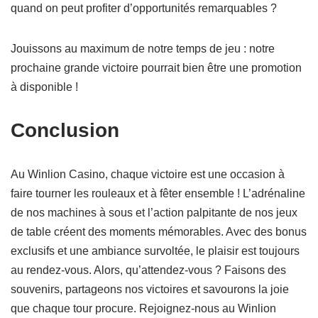
quand on peut profiter d’opportunités remarquables ?
Jouissons au maximum de notre temps de jeu : notre
prochaine grande victoire pourrait bien être une promotion
à disponible !
Conclusion
Au Winlion Casino, chaque victoire est une occasion à
faire tourner les rouleaux et à fêter ensemble ! L’adrénaline
de nos machines à sous et l’action palpitante de nos jeux
de table créent des moments mémorables. Avec des bonus
exclusifs et une ambiance survoltée, le plaisir est toujours
au rendez-vous. Alors, qu’attendez-vous ? Faisons des
souvenirs, partageons nos victoires et savourons la joie
que chaque tour procure. Rejoignez-nous au Winlion