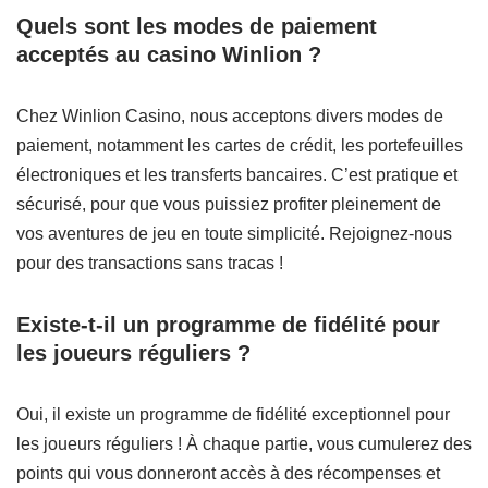
Quels sont les modes de paiement
acceptés au casino Winlion ?
Chez Winlion Casino, nous acceptons divers modes de
paiement, notamment les cartes de crédit, les portefeuilles
électroniques et les transferts bancaires. C’est pratique et
sécurisé, pour que vous puissiez profiter pleinement de
vos aventures de jeu en toute simplicité. Rejoignez-nous
pour des transactions sans tracas !
Existe-t-il un programme de fidélité pour
les joueurs réguliers ?
Oui, il existe un programme de fidélité exceptionnel pour
les joueurs réguliers ! À chaque partie, vous cumulerez des
points qui vous donneront accès à des récompenses et