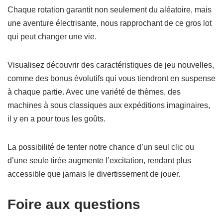
Chaque rotation garantit non seulement du aléatoire, mais
une aventure électrisante, nous rapprochant de ce gros lot
qui peut changer une vie.
Visualisez découvrir des caractéristiques de jeu nouvelles,
comme des bonus évolutifs qui vous tiendront en suspense
à chaque partie. Avec une variété de thèmes, des
machines à sous classiques aux expéditions imaginaires,
il y en a pour tous les goûts.
La possibilité de tenter notre chance d’un seul clic ou
d’une seule tirée augmente l’excitation, rendant plus
accessible que jamais le divertissement de jouer.
Foire aux questions