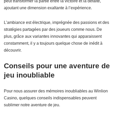
peut transformer la partie entre la victoire et la défaite,
ajoutant une dimension exaltante à l’expérience.
L’ambiance est électrique, imprégnée des passions et des
stratégies partagées par des joueurs comme nous. De
plus, grâce aux variantes innovantes qui apparaissent
constamment, il y a toujours quelque chose de inédit à
découvrir.
Conseils pour une aventure de
jeu inoubliable
Pour nous assurer des mémoires inoubliables au Winlion
Casino, quelques conseils indispensables peuvent
sublimer notre aventure de jeu.