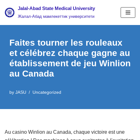
Jalal-Abad State Medical University
Жалал-Абад мамлекеттик университети
Skip
to
content
Faites tourner les rouleaux
et célébrez chaque gagne au
établissement de jeu Winlion
au Canada
by
JASU
Uncategorized
Au casino Winlion au Canada, chaque victoire est une