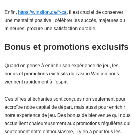
Enfin,
https://winslion.ca/fr-ca
, il est crucial de conserver
une mentalité positive ; célébrer les succès, majeures ou
mineures, procure une satisfaction durable.
Bonus et promotions exclusifs
Quand on pense à enrichir son expérience de jeu, les
bonus et promotions exclusifs du casino Winlion nous
viennent rapidement à l’esprit.
Ces offres alléchantes sont conçues non seulement pour
accroître notre capital de départ, mais aussi pour enrichir
notre expérience de jeu. Des bonus de bienvenue qui nous
accueillent chaleureusement aux promotions régulières qui
soutiennent notre enthousiasme, il y en a pour tous les