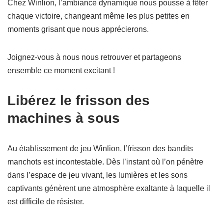
Chez Winlion, l’ambiance dynamique nous pousse à fêter
chaque victoire, changeant même les plus petites en
moments grisant que nous apprécierons.
Joignez-vous à nous nous retrouver et partageons
ensemble ce moment excitant !
Libérez le frisson des
machines à sous
Au établissement de jeu Winlion, l’frisson des bandits
manchots est incontestable. Dès l’instant où l’on pénètre
dans l’espace de jeu vivant, les lumières et les sons
captivants génèrent une atmosphère exaltante à laquelle il
est difficile de résister.