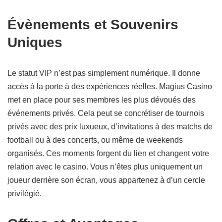
Évènements et Souvenirs
Uniques
Le statut VIP n’est pas simplement numérique. Il donne
accès à la porte à des expériences réelles. Magius Casino
met en place pour ses membres les plus dévoués des
événements privés. Cela peut se concrétiser de tournois
privés avec des prix luxueux, d’invitations à des matchs de
football ou à des concerts, ou même de weekends
organisés. Ces moments forgent du lien et changent votre
relation avec le casino. Vous n’êtes plus uniquement un
joueur derrière son écran, vous appartenez à d’un cercle
privilégié.