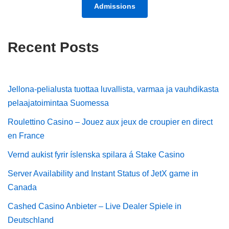
Admissions
Recent Posts
Jellona-pelialusta tuottaa luvallista, varmaa ja vauhdikasta
pelaajatoimintaa Suomessa
Roulettino Casino – Jouez aux jeux de croupier en direct
en France
Vernd aukist fyrir íslenska spilara á Stake Casino
Server Availability and Instant Status of JetX game in
Canada
Cashed Casino Anbieter – Live Dealer Spiele in
Deutschland