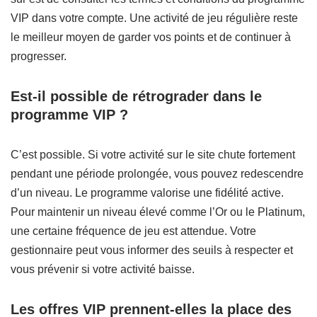
VIP dans votre compte. Une activité de jeu régulière reste
le meilleur moyen de garder vos points et de continuer à
progresser.
Est-il possible de rétrograder dans le
programme VIP ?
C’est possible. Si votre activité sur le site chute fortement
pendant une période prolongée, vous pouvez redescendre
d’un niveau. Le programme valorise une fidélité active.
Pour maintenir un niveau élevé comme l’Or ou le Platinum,
une certaine fréquence de jeu est attendue. Votre
gestionnaire peut vous informer des seuils à respecter et
vous prévenir si votre activité baisse.
Les offres VIP prennent-elles la place des