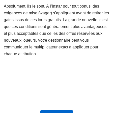
Absolument, ils le sont. À l’instar pour tout bonus, des
exigences de mise (wager) s’appliquent avant de retirer les
gains issus de ces tours gratuits. La grande nouvelle, c’est
que ces conditions sont généralement plus avantageuses
et plus acceptables que celles des offres réservées aux
nouveaux joueurs. Votre gestionnaire peut vous
communiquer le multiplicateur exact à appliquer pour
chaque attribution.