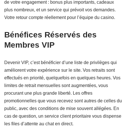
de votre engagement : bonus plus importants, cadeaux
plus nombreux, et un service qui prévoit vos demandes.
Votre retour compte réellement pour l’équipe du casino.
Bénéfices Réservés des
Membres VIP
Devenir VIP, c’est bénéficier d’une liste de privilèges qui
améliorent votre expérience sur le site. Vos retraits sont
effectués en priorité, quelquefois en quelques heures. Vos
limites de retrait mensuelles sont augmentées, vous
procurant une plus grande liberté. Les offres
promotionnelles que vous recevez sont autres de celles du
public, avec des conditions de mise souvent allégées. En
cas de question, un service client prioritaire vous dispense
les files d’attente au chat en direct.