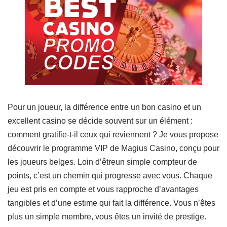
Pour un joueur, la différence entre un bon casino et un
excellent casino se décide souvent sur un élément :
comment gratifie-t-il ceux qui reviennent ? Je vous propose
découvrir le programme VIP de Magius Casino, conçu pour
les joueurs belges. Loin d’êtreun simple compteur de
points, c’est un chemin qui progresse avec vous. Chaque
jeu est pris en compte et vous rapproche d’avantages
tangibles et d’une estime qui fait la différence. Vous n’êtes
plus un simple membre, vous êtes un invité de prestige.