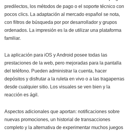
predilectos, los métodos de pago o el soporte técnico con
pocos clics. La adaptación al mercado español se nota,
con filtros de búsqueda por por desarrollador y grupos
ordenados. La impresión es la de utilizar una plataforma
familiar.
La aplicación para iOS y Android posee todas las
prestaciones de la web, pero mejoradas para la pantalla
del teléfono. Pueden administrar la cuenta, hacer
depósitos y disfrutar a la ruleta en vivo o a las tragaperras
desde cualquier sitio. Los visuales se ven bien y la
reacción es ágil.
Aspectos adicionales que aportan: notificaciones sobre
nuevas promociones, un historial de transacciones
completo y la alternativa de experimentar muchos juegos