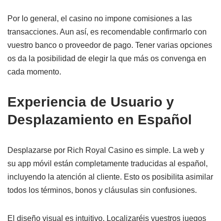
Por lo general, el casino no impone comisiones a las
transacciones. Aun así, es recomendable confirmarlo con
vuestro banco o proveedor de pago. Tener varias opciones
os da la posibilidad de elegir la que más os convenga en
cada momento.
Experiencia de Usuario y
Desplazamiento en Español
Desplazarse por Rich Royal Casino es simple. La web y
su app móvil están completamente traducidas al español,
incluyendo la atención al cliente. Esto os posibilita asimilar
todos los términos, bonos y cláusulas sin confusiones.
El diseño visual es intuitivo. Localizaréis vuestros juegos