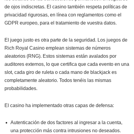
de ojos indiscretas. El casino también respeta políticas de
privacidad rigurosas, en línea con reglamentos como el
GDPR europeo, para el tratamiento de vuestra datos.
El juego justo es otra parte de la seguridad. Los juegos de
Rich Royal Casino emplean sistemas de números
aleatorios (RNG). Estos sistemas están avalados por
auditores externos, lo que certifica que cada evento en una
slot, cada giro de ruleta o cada mano de blackjack es
completamente aleatorio. Todos tenéis las mismas
probabilidades.
El casino ha implementado otras capas de defensa:
Autenticación de dos factores al ingresar a la cuenta,
una protección más contra intrusiones no deseados.