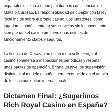
españoles utilizan a diario plataformas con licencias de
Malta o Curazao. La responsabilidad de cumplir con la ley
local incide sobre el propio casino. Los jugadores, como
jugadores, podéis entrar a sus servicios sin inconveniente,
siempre que el casino preserve unos niveles de
funcionamiento claros y seguros.
La licencia de Curazao no es un mero sello. Exige al
casino someterse a inspecciones periódicas y respetar
unas pautas de operación. Brinda un nivel de supervisión,
distinto al al modelo español, pero reconocido en el ámbito
de los casinos online internacionales.
Dictamen Final: ¿Sugerimos
Rich Royal Casino en España?