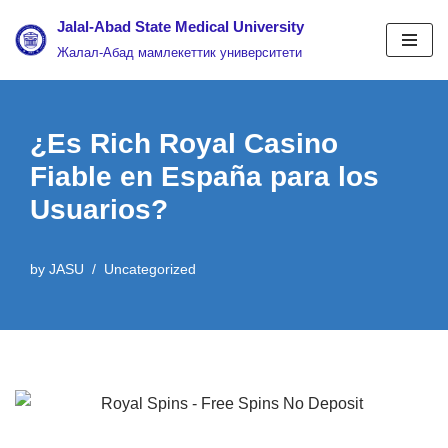
Jalal-Abad State Medical University
Жалал-Абад мамлекеттик университети
Skip
to
content
¿Es Rich Royal Casino
Fiable en España para los
Usuarios?
by
JASU
Uncategorized