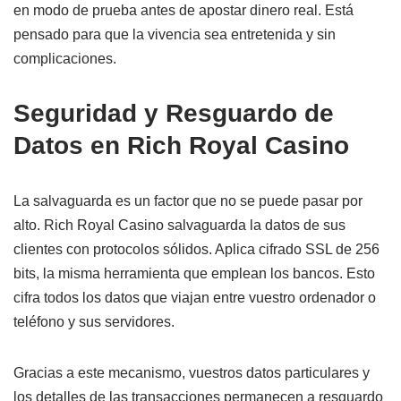
en modo de prueba antes de apostar dinero real. Está
pensado para que la vivencia sea entretenida y sin
complicaciones.
Seguridad y Resguardo de
Datos en Rich Royal Casino
La salvaguarda es un factor que no se puede pasar por
alto. Rich Royal Casino salvaguarda la datos de sus
clientes con protocolos sólidos. Aplica cifrado SSL de 256
bits, la misma herramienta que emplean los bancos. Esto
cifra todos los datos que viajan entre vuestro ordenador o
teléfono y sus servidores.
Gracias a este mecanismo, vuestros datos particulares y
los detalles de las transacciones permanecen a resguardo