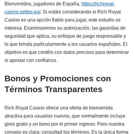
Bienvenidos, jugadores de España,
https://richroyal-
casino.net/es-es/
. Si estáis considerando si Rich Royal
Casino es una opción fiable para jugar, este estudio os
interesa. Examinaremos su autorización, las garantías de
seguridad que aplica, su enfoque de juego responsable y
lo que brinda particularmente a los usuarios españoles. El
objetivo es que contéis con datos precisos para determinar
si apostar con confianza.
Bonos y Promociones con
Términos Transparentes
Rich Royal Casino ofrece una oferta de bienvenida
atractiva para usuarios nuevos, que normalmente incluye
giros gratis y un bono por el primer ingreso. Pero nuestra
consejo es clara: consultad los términos. Es la única forma