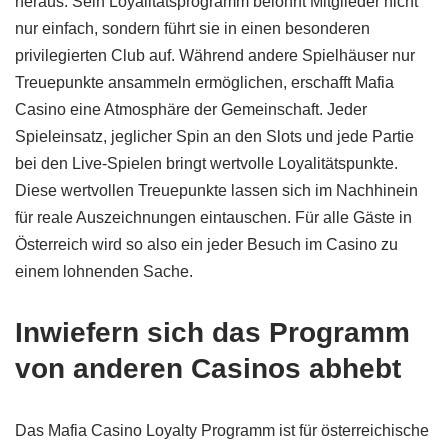
heraus. Sein Loyalitätsprogramm belohnt Mitglieder nicht
nur einfach, sondern führt sie in einen besonderen
privilegierten Club auf. Während andere Spielhäuser nur
Treuepunkte ansammeln ermöglichen, erschafft Mafia
Casino eine Atmosphäre der Gemeinschaft. Jeder
Spieleinsatz, jeglicher Spin an den Slots und jede Partie
bei den Live-Spielen bringt wertvolle Loyalitätspunkte.
Diese wertvollen Treuepunkte lassen sich im Nachhinein
für reale Auszeichnungen eintauschen. Für alle Gäste in
Österreich wird so also ein jeder Besuch im Casino zu
einem lohnenden Sache.
Inwiefern sich das Programm
von anderen Casinos abhebt
Das Mafia Casino Loyalty Programm ist für österreichische