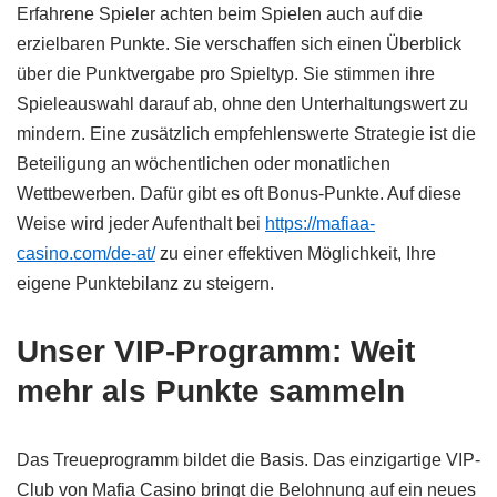
Erfahrene Spieler achten beim Spielen auch auf die
erzielbaren Punkte. Sie verschaffen sich einen Überblick
über die Punktvergabe pro Spieltyp. Sie stimmen ihre
Spieleauswahl darauf ab, ohne den Unterhaltungswert zu
mindern. Eine zusätzlich empfehlenswerte Strategie ist die
Beteiligung an wöchentlichen oder monatlichen
Wettbewerben. Dafür gibt es oft Bonus-Punkte. Auf diese
Weise wird jeder Aufenthalt bei
https://mafiaa-
casino.com/de-at/
zu einer effektiven Möglichkeit, Ihre
eigene Punktebilanz zu steigern.
Unser VIP-Programm: Weit
mehr als Punkte sammeln
Das Treueprogramm bildet die Basis. Das einzigartige VIP-
Club von Mafia Casino bringt die Belohnung auf ein neues