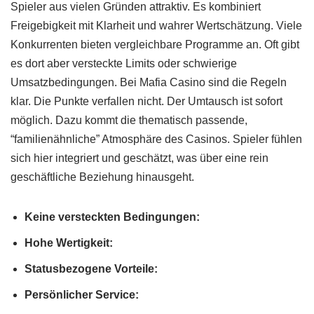
Spieler aus vielen Gründen attraktiv. Es kombiniert
Freigebigkeit mit Klarheit und wahrer Wertschätzung. Viele
Konkurrenten bieten vergleichbare Programme an. Oft gibt
es dort aber versteckte Limits oder schwierige
Umsatzbedingungen. Bei Mafia Casino sind die Regeln
klar. Die Punkte verfallen nicht. Der Umtausch ist sofort
möglich. Dazu kommt die thematisch passende,
“familienähnliche” Atmosphäre des Casinos. Spieler fühlen
sich hier integriert und geschätzt, was über eine rein
geschäftliche Beziehung hinausgeht.
Keine versteckten Bedingungen:
Hohe Wertigkeit:
Statusbezogene Vorteile:
Persönlicher Service: