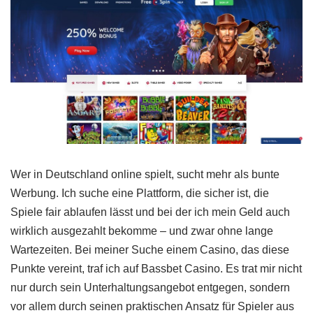
Wer in Deutschland online spielt, sucht mehr als bunte
Werbung. Ich suche eine Plattform, die sicher ist, die
Spiele fair ablaufen lässt und bei der ich mein Geld auch
wirklich ausgezahlt bekomme – und zwar ohne lange
Wartezeiten. Bei meiner Suche einem Casino, das diese
Punkte vereint, traf ich auf Bassbet Casino. Es trat mir nicht
nur durch sein Unterhaltungsangebot entgegen, sondern
vor allem durch seinen praktischen Ansatz für Spieler aus