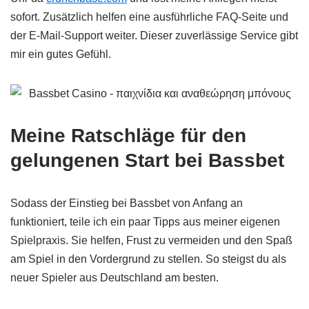
sofort. Zusätzlich helfen eine ausführliche FAQ-Seite und
der E-Mail-Support weiter. Dieser zuverlässige Service gibt
mir ein gutes Gefühl.
Meine Ratschläge für den
gelungenen Start bei Bassbet
Sodass der Einstieg bei Bassbet von Anfang an
funktioniert, teile ich ein paar Tipps aus meiner eigenen
Spielpraxis. Sie helfen, Frust zu vermeiden und den Spaß
am Spiel in den Vordergrund zu stellen. So steigst du als
neuer Spieler aus Deutschland am besten.