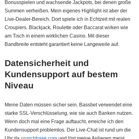
Bonusspielen und wachsende Jackpots, bei denen große
Summen verheißen. Mein eigenes Highlight ist aber der
Live-Dealer-Bereich. Dort spiele ich in Echtzeit mit realen
Croupiers. Blackjack, Roulette oder Baccarat wirken wie
am Tisch in einem wirklichen Casino. Mit dieser
Bandbreite entsteht garantiert keine Langeweile auf.
Datensicherheit und
Kundensupport auf bestem
Niveau
Meine Daten müssen sicher sein. Bassbet verwendet eine
starke SSL-Verschlüsselung, wie sie auch Banken nutzen.
Wenn doch mal eine Frage auftaucht, erreiche ich den
Kundensupport problemlos. Der Live-Chat ist rund um die
Uhr da
crunchbase.com
und löst meine Anliegen meist