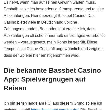
Es nervt, wenn man auf seinen Gewinn warten muss.
Deshalb setze ich besonders auf transparente und rasche
Auszahlungen. Hier überzeugt Bassbet Casino. Das
Casino bietet viele in Deutschland übliche
Zahlungsmethoden. Besonders gut erachte ich, dass
Auszahlungen oft schon innerhalb eines Tages verarbeitet
werden – vorausgesetzt, mein Konto ist geprüft. Diese
Tempo ist im Online-Geschäft ungewöhnlich und zeigt mir,
dass der Spieler hier ernst genommen wird.
Die bekannte Bassbet Casino
App: Spielvergnügen auf
Reisen
Ich bin selten lange am PC, aus diesem Grund spiele ich
meistens mobil
https://basssbet.com/de-de/
. Die Bassbet