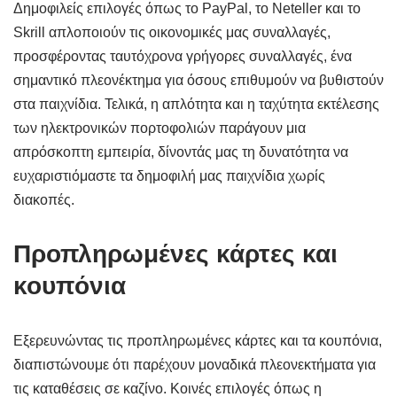
Δημοφιλείς επιλογές όπως το PayPal, το Neteller και το
Skrill απλοποιούν τις οικονομικές μας συναλλαγές,
προσφέροντας ταυτόχρονα γρήγορες συναλλαγές, ένα
σημαντικό πλεονέκτημα για όσους επιθυμούν να βυθιστούν
στα παιχνίδια. Τελικά, η απλότητα και η ταχύτητα εκτέλεσης
των ηλεκτρονικών πορτοφολιών παράγουν μια
απρόσκοπτη εμπειρία, δίνοντάς μας τη δυνατότητα να
ευχαριστιόμαστε τα δημοφιλή μας παιχνίδια χωρίς
διακοπές.
Προπληρωμένες κάρτες και
κουπόνια
Εξερευνώντας τις προπληρωμένες κάρτες και τα κουπόνια,
διαπιστώνουμε ότι παρέχουν μοναδικά πλεονεκτήματα για
τις καταθέσεις σε καζίνο. Κοινές επιλογές όπως η