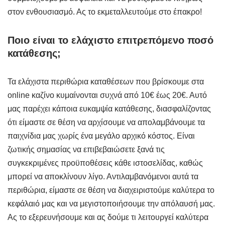
στον ενθουσιασμό. Ας το εκμεταλλευτούμε στο έπακρο!
Ποιο είναι το ελάχιστο επιτρεπόμενο ποσό
κατάθεσης;
Τα ελάχιστα περιθώρια καταθέσεων που βρίσκουμε στα
online καζίνο κυμαίνονται συχνά από 10€ έως 20€. Αυτό
μας παρέχει κάποια ευκαμψία κατάθεσης, διασφαλίζοντας
ότι είμαστε σε θέση να αρχίσουμε να απολαμβάνουμε τα
παιχνίδια μας χωρίς ένα μεγάλο αρχικό κόστος. Είναι
ζωτικής σημασίας να επιβεβαιώσετε ξανά τις
συγκεκριμένες προϋποθέσεις κάθε ιστοσελίδας, καθώς
μπορεί να αποκλίνουν λίγο. Αντιλαμβανόμενοι αυτά τα
περιθώρια, είμαστε σε θέση να διαχειριστούμε καλύτερα το
κεφάλαιό μας και να μεγιστοποιήσουμε την απόλαυσή μας.
Ας το εξερευνήσουμε και ας δούμε τι λειτουργεί καλύτερα