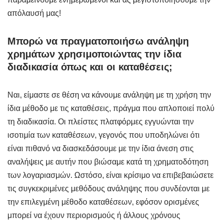
απόλαυσή μας!
Μπορώ να πραγματοποιήσω ανάληψη
χρημάτων χρησιμοποιώντας την ίδια
διαδικασία όπως και οι καταθέσεις;
Ναι, είμαστε σε θέση να κάνουμε ανάληψη με τη χρήση την
ίδια μέθοδο με τις καταθέσεις, πράγμα που απλοποιεί πολύ
τη διαδικασία. Οι πλείστες πλατφόρμες εγγυώνται την
ισοτιμία των καταθέσεων, γεγονός που υποδηλώνει ότι
είναι πιθανό να διασκεδάσουμε με την ίδια άνεση στις
αναλήψεις με αυτήν που βιώσαμε κατά τη χρηματοδότηση
των λογαριασμών. Ωστόσο, είναι κρίσιμο να επιβεβαιώσετε
τις συγκεκριμένες μεθόδους ανάληψης που συνδέονται με
την επιλεγμένη μέθοδο καταθέσεων, εφόσον ορισμένες
μπορεί να έχουν περιορισμούς ή άλλους χρόνους