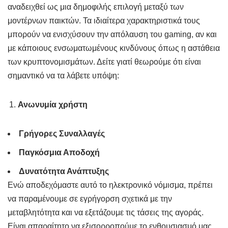
αναδειχθεί ως μια δημοφιλής επιλογή μεταξύ των
μοντέρνων παικτών. Τα ιδιαίτερα χαρακτηριστικά τους
μπορούν να ενισχύσουν την απόλαυση του gaming, αν και
με κάποιους ενσωματωμένους κινδύνους όπως η αστάθεια
των κρυπτονομισμάτων. Δείτε γιατί θεωρούμε ότι είναι
σημαντικό να τα λάβετε υπόψη:
Ανωνυμία χρήστη
Γρήγορες Συναλλαγές
Παγκόσμια Αποδοχή
Δυνατότητα Ανάπτυξης
Ενώ αποδεχόμαστε αυτό το ηλεκτρονικό νόμισμα, πρέπει
να παραμένουμε σε εγρήγορση σχετικά με την
μεταβλητότητα και να εξετάζουμε τις τάσεις της αγοράς.
Είναι απαραίτητο να εξισορροπούμε το ενθουσιασμό μας