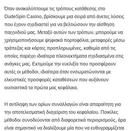
Όταν ανακαλύπτουμε τις τρόπους κατάθεσης στο
DudeSpin Casino, βρίσκουμε μια σειρά από άνετες λύσεις
που έχουν σχεδιαστεί για να βελτιώσουν την αίσθηση
παιχνιδιού μας. Μεταξύ αυτών των τρόπων, μπορούμε να
χρησιμοποιήσουμε ψηφιακά πορτοφόλια, μεταφορές μέσω
τράπεζας και κάρτες προπληρωμένες, καθεμία από τις
οποίες παρέχει ιδιαίτερα πλεονεκτήματα σχεδιασμένα στις
ανάγκες μας. Εκτιμούμε την ευελιξία που προσφέρουν
αυτές οι μέθοδοι, ιδιαίτερα όταν ενσωματώνονται με
ελκυστικές προσφορές καταθέσεων που αυξάνουν
ουσιαστικά τα πρώτα μας κεφάλαια.
Η αντίληψη των ορίων συναλλαγών είναι απαραίτητη για
την αποτελεσματική διαχείριση του κεφαλαίου. Ποικίλες
μέθοδοι συνοδεύονται από διαφορετικά περιορισμούς, άρα
είναι σημαντικό να διαλέξουμε μία που να ευθυγραμμίζεται