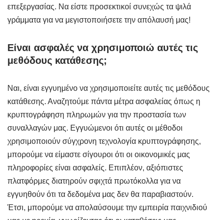
επεξεργασίας. Να είστε προσεκτικοί συνεχώς τα ψιλά
γράμματα για να μεγιστοποιήσετε την απόλαυσή μας!
Είναι ασφαλές να χρησιμοποιώ αυτές τις
μεθόδους κατάθεσης;
Ναι, είναι εγγυημένο να χρησιμοποιείτε αυτές τις μεθόδους
κατάθεσης. Αναζητούμε πάντα μέτρα ασφαλείας όπως η
κρυπτογράφηση πληρωμών για την προστασία των
συναλλαγών μας. Εγγυώμενοι ότι αυτές οι μέθοδοι
χρησιμοποιούν σύγχρονη τεχνολογία κρυπτογράφησης,
μπορούμε να είμαστε σίγουροι ότι οι οικονομικές μας
πληροφορίες είναι ασφαλείς. Επιπλέον, αξιόπιστες
πλατφόρμες διατηρούν σφιχτά πρωτόκολλα για να
εγγυηθούν ότι τα δεδομένα μας δεν θα παραβιαστούν.
Έτσι, μπορούμε να απολαύσουμε την εμπειρία παιχνιδιού