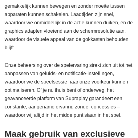
gemakkelijk kunnen bewegen en zonder moeite tussen
apparaten kunnen schakelen. Laadtijden zijn snel,
waardoor we onmiddellijk in de actie kunnen duiken, en de
graphics adapten vloeiend aan de schermresolutie aan,
waardoor de visuele appeal van de gokkasten behouden
blijft.
Onze beheersing over de spelervaring strekt zich uit tot het
aanpassen van geluids- en notificatie-instellingen,
waardoor we de speelsessie naar onze voorkeur kunnen
optimaliseren. Of je nu thuis bent of onderweg, het
geavanceerde platform van Supraplay garandeert een
constante, aangename ervaring zonder concessies –
waardoor wij altijd in het middelpunt staan in het spel.
Maak gebruik van exclusieve