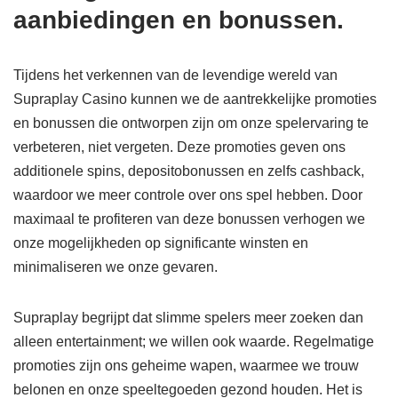
aanbiedingen en bonussen.
Tijdens het verkennen van de levendige wereld van
Supraplay Casino kunnen we de aantrekkelijke promoties
en bonussen die ontworpen zijn om onze spelervaring te
verbeteren, niet vergeten. Deze promoties geven ons
additionele spins, depositobonussen en zelfs cashback,
waardoor we meer controle over ons spel hebben. Door
maximaal te profiteren van deze bonussen verhogen we
onze mogelijkheden op significante winsten en
minimaliseren we onze gevaren.
Supraplay begrijpt dat slimme spelers meer zoeken dan
alleen entertainment; we willen ook waarde. Regelmatige
promoties zijn ons geheime wapen, waarmee we trouw
belonen en onze speeltegoeden gezond houden. Het is