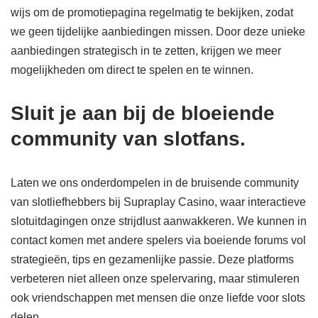
wijs om de promotiepagina regelmatig te bekijken, zodat
we geen tijdelijke aanbiedingen missen. Door deze unieke
aanbiedingen strategisch in te zetten, krijgen we meer
mogelijkheden om direct te spelen en te winnen.
Sluit je aan bij de bloeiende
community van slotfans.
Laten we ons onderdompelen in de bruisende community
van slotliefhebbers bij Supraplay Casino, waar interactieve
slotuitdagingen onze strijdlust aanwakkeren. We kunnen in
contact komen met andere spelers via boeiende forums vol
strategieën, tips en gezamenlijke passie. Deze platforms
verbeteren niet alleen onze spelervaring, maar stimuleren
ook vriendschappen met mensen die onze liefde voor slots
delen.