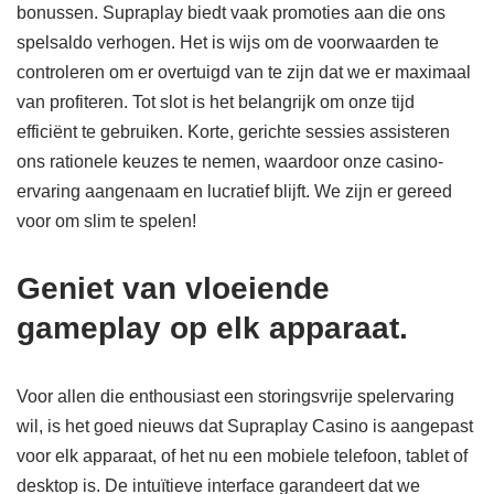
bonussen. Supraplay biedt vaak promoties aan die ons
spelsaldo verhogen. Het is wijs om de voorwaarden te
controleren om er overtuigd van te zijn dat we er maximaal
van profiteren. Tot slot is het belangrijk om onze tijd
efficiënt te gebruiken. Korte, gerichte sessies assisteren
ons rationele keuzes te nemen, waardoor onze casino-
ervaring aangenaam en lucratief blijft. We zijn er gereed
voor om slim te spelen!
Geniet van vloeiende
gameplay op elk apparaat.
Voor allen die enthousiast een storingsvrije spelervaring
wil, is het goed nieuws dat Supraplay Casino is aangepast
voor elk apparaat, of het nu een mobiele telefoon, tablet of
desktop is. De intuïtieve interface garandeert dat we