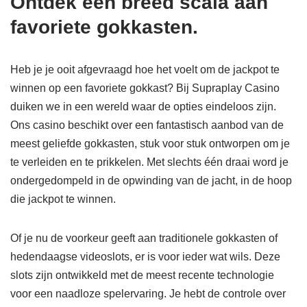
Ontdek een breed scala aan
favoriete gokkasten.
Heb je je ooit afgevraagd hoe het voelt om de jackpot te
winnen op een favoriete gokkast? Bij Supraplay Casino
duiken we in een wereld waar de opties eindeloos zijn.
Ons casino beschikt over een fantastisch aanbod van de
meest geliefde gokkasten, stuk voor stuk ontworpen om je
te verleiden en te prikkelen. Met slechts één draai word je
ondergedompeld in de opwinding van de jacht, in de hoop
die jackpot te winnen.
Of je nu de voorkeur geeft aan traditionele gokkasten of
hedendaagse videoslots, er is voor ieder wat wils. Deze
slots zijn ontwikkeld met de meest recente technologie
voor een naadloze spelervaring. Je hebt de controle over