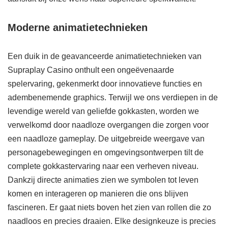
Moderne animatietechnieken
Een duik in de geavanceerde animatietechnieken van
Supraplay Casino onthult een ongeëvenaarde
spelervaring, gekenmerkt door innovatieve functies en
adembenemende graphics. Terwijl we ons verdiepen in de
levendige wereld van geliefde gokkasten, worden we
verwelkomd door naadloze overgangen die zorgen voor
een naadloze gameplay. De uitgebreide weergave van
personagebewegingen en omgevingsontwerpen tilt de
complete gokkastervaring naar een verheven niveau.
Dankzij directe animaties zien we symbolen tot leven
komen en interageren op manieren die ons blijven
fascineren. Er gaat niets boven het zien van rollen die zo
naadloos en precies draaien. Elke designkeuze is precies