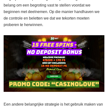
belang om een begroting vast te stellen voordat we
beginnen met deelnemen. Op die manier handhaven we
de controle en beletten we dat we tekorten moeten
proberen te herwinnen.
Een andere belangrijke strategie is het gebruik maken van