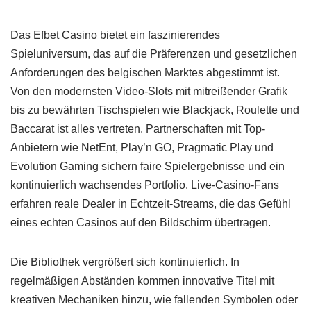
Das Efbet Casino bietet ein faszinierendes
Spieluniversum, das auf die Präferenzen und gesetzlichen
Anforderungen des belgischen Marktes abgestimmt ist.
Von den modernsten Video-Slots mit mitreißender Grafik
bis zu bewährten Tischspielen wie Blackjack, Roulette und
Baccarat ist alles vertreten. Partnerschaften mit Top-
Anbietern wie NetEnt, Play’n GO, Pragmatic Play und
Evolution Gaming sichern faire Spielergebnisse und ein
kontinuierlich wachsendes Portfolio. Live-Casino-Fans
erfahren reale Dealer in Echtzeit-Streams, die das Gefühl
eines echten Casinos auf den Bildschirm übertragen.
Die Bibliothek vergrößert sich kontinuierlich. In
regelmäßigen Abständen kommen innovative Titel mit
kreativen Mechaniken hinzu, wie fallenden Symbolen oder