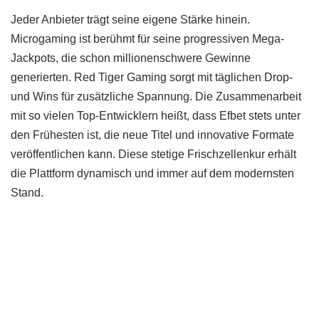
Jeder Anbieter trägt seine eigene Stärke hinein.
Microgaming ist berühmt für seine progressiven Mega-
Jackpots, die schon millionenschwere Gewinne
generierten. Red Tiger Gaming sorgt mit täglichen Drop-
und Wins für zusätzliche Spannung. Die Zusammenarbeit
mit so vielen Top-Entwicklern heißt, dass Efbet stets unter
den Frühesten ist, die neue Titel und innovative Formate
veröffentlichen kann. Diese stetige Frischzellenkur erhält
die Plattform dynamisch und immer auf dem modernsten
Stand.