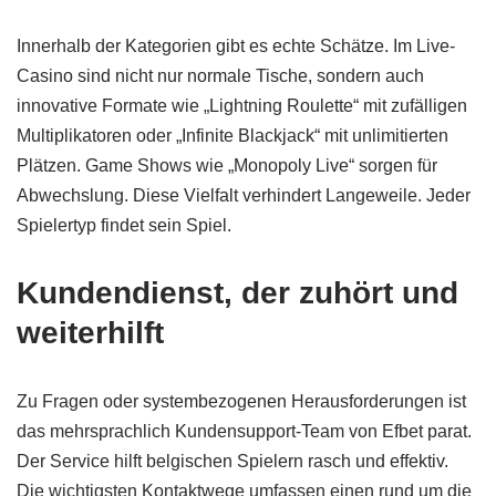
Innerhalb der Kategorien gibt es echte Schätze. Im Live-
Casino sind nicht nur normale Tische, sondern auch
innovative Formate wie „Lightning Roulette“ mit zufälligen
Multiplikatoren oder „Infinite Blackjack“ mit unlimitierten
Plätzen. Game Shows wie „Monopoly Live“ sorgen für
Abwechslung. Diese Vielfalt verhindert Langeweile. Jeder
Spielertyp findet sein Spiel.
Kundendienst, der zuhört und
weiterhilft
Zu Fragen oder systembezogenen Herausforderungen ist
das mehrsprachlich Kundensupport-Team von Efbet parat.
Der Service hilft belgischen Spielern rasch und effektiv.
Die wichtigsten Kontaktwege umfassen einen rund um die