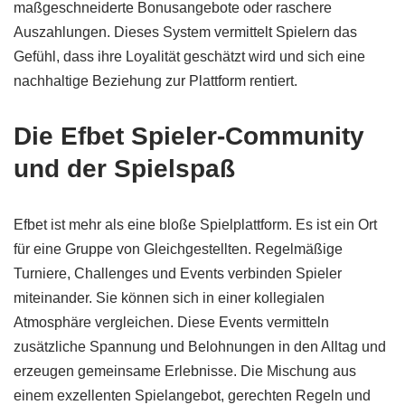
maßgeschneiderte Bonusangebote oder raschere
Auszahlungen. Dieses System vermittelt Spielern das
Gefühl, dass ihre Loyalität geschätzt wird und sich eine
nachhaltige Beziehung zur Plattform rentiert.
Die Efbet Spieler-Community
und der Spielspaß
Efbet ist mehr als eine bloße Spielplattform. Es ist ein Ort
für eine Gruppe von Gleichgestellten. Regelmäßige
Turniere, Challenges und Events verbinden Spieler
miteinander. Sie können sich in einer kollegialen
Atmosphäre vergleichen. Diese Events vermitteln
zusätzliche Spannung und Belohnungen in den Alltag und
erzeugen gemeinsame Erlebnisse. Die Mischung aus
einem exzellenten Spielangebot, gerechten Regeln und