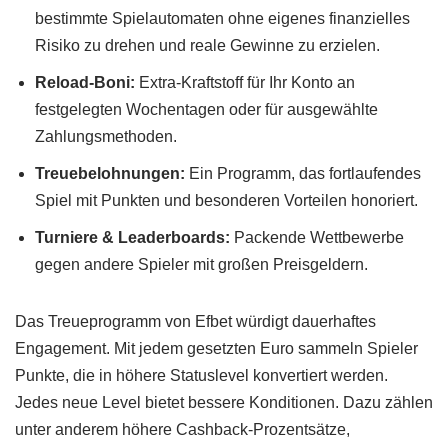
bestimmte Spielautomaten ohne eigenes finanzielles
Risiko zu drehen und reale Gewinne zu erzielen.
Reload-Boni:
Extra-Kraftstoff für Ihr Konto an
festgelegten Wochentagen oder für ausgewählte
Zahlungsmethoden.
Treuebelohnungen:
Ein Programm, das fortlaufendes
Spiel mit Punkten und besonderen Vorteilen honoriert.
Turniere & Leaderboards:
Packende Wettbewerbe
gegen andere Spieler mit großen Preisgeldern.
Das Treueprogramm von Efbet würdigt dauerhaftes
Engagement. Mit jedem gesetzten Euro sammeln Spieler
Punkte, die in höhere Statuslevel konvertiert werden.
Jedes neue Level bietet bessere Konditionen. Dazu zählen
unter anderem höhere Cashback-Prozentsätze,