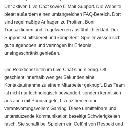
Uhr aktiven Live-Chat sowie E-Mail-Support. Die Website
bietet außerdem einen umfangreichen FAQ-Bereich. Dort
sind regelmäßige Anfragen zu Profilen, Boni,
Transaktionen und Regelwerken ausführlich erklärt. Der
Support ist hilfsbereit und kompetent. Spieler wissen sich
gut aufgehoben und vermögen ihr Erlebnis
uneingeschränkt genießen.
Die Reaktionszeiten im Live-Chat sind niedrig. Oft
geschieht innerhalb weniger Sekunden eine
Kontaktaufnahme zu einem Mitarbeiter geknüpft. Das Team
ist nicht nur technologisch bewandert, sondern kennt sich
aus auch mit Bonusregeln, Lizenzthemen und
verantwortungsvollem Gaming. Diese unmittelbare und
unterstützende Kommunikation beseitigt Schwierigkeiten
rasch. Sie schafft bei Spielern ein Gefühl von Respekt und