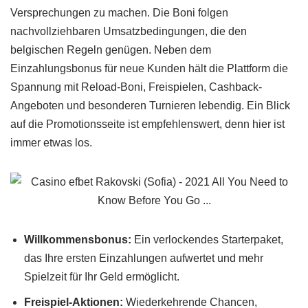
Versprechungen zu machen. Die Boni folgen
nachvollziehbaren Umsatzbedingungen, die den
belgischen Regeln genügen. Neben dem
Einzahlungsbonus für neue Kunden hält die Plattform die
Spannung mit Reload-Boni, Freispielen, Cashback-
Angeboten und besonderen Turnieren lebendig. Ein Blick
auf die Promotionsseite ist empfehlenswert, denn hier ist
immer etwas los.
Willkommensbonus:
Ein verlockendes Starterpaket,
das Ihre ersten Einzahlungen aufwertet und mehr
Spielzeit für Ihr Geld ermöglicht.
Freispiel-Aktionen:
Wiederkehrende Chancen,