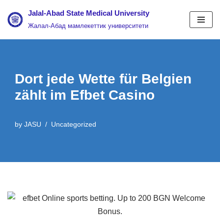
Jalal-Abad State Medical University
Жалал-Абад мамлекеттик университети
Skip
to
content
Dort jede Wette für Belgien
zählt im Efbet Casino
by
JASU
Uncategorized