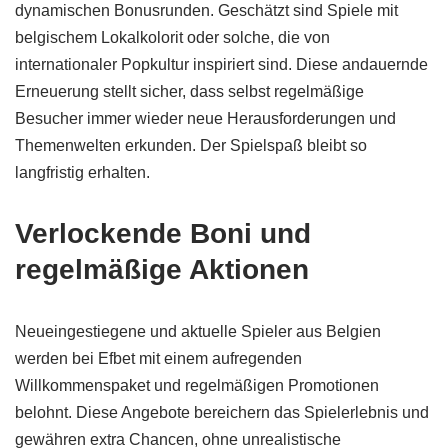
dynamischen Bonusrunden. Geschätzt sind Spiele mit
belgischem Lokalkolorit oder solche, die von
internationaler Popkultur inspiriert sind. Diese andauernde
Erneuerung stellt sicher, dass selbst regelmäßige
Besucher immer wieder neue Herausforderungen und
Themenwelten erkunden. Der Spielspaß bleibt so
langfristig erhalten.
Verlockende Boni und
regelmäßige Aktionen
Neueingestiegene und aktuelle Spieler aus Belgien
werden bei Efbet mit einem aufregenden
Willkommenspaket und regelmäßigen Promotionen
belohnt. Diese Angebote bereichern das Spielerlebnis und
gewähren extra Chancen, ohne unrealistische