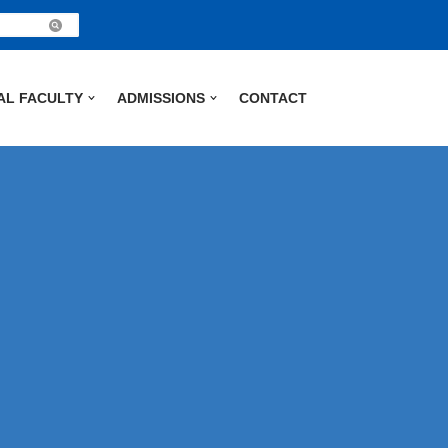
AL FACULTY
ADMISSIONS
CONTACT