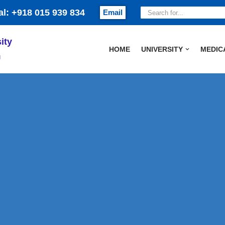
al: +918 015 939 834
Email
ity
HOME
UNIVERSITY
MEDIC
и