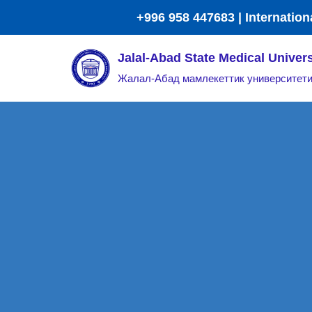
+996 958 447683 | Internation
Skip
Jalal-Abad State Medical Univers
to
Жалал-Абад мамлекеттик университет
content