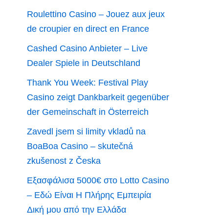
Roulettino Casino – Jouez aux jeux
de croupier en direct en France
Cashed Casino Anbieter – Live
Dealer Spiele in Deutschland
Thank You Week: Festival Play
Casino zeigt Dankbarkeit gegenüber
der Gemeinschaft in Österreich
Zavedl jsem si limity vkladů na
BoaBoa Casino – skutečná
zkušenost z Česka
Εξασφάλισα 5000€ στο Lotto Casino
– Εδώ Είναι Η Πλήρης Εμπειρία
Δική μου από την Ελλάδα