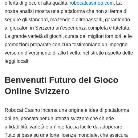
offerta di gioco di alta qualità,
robocatcasinoo.com
. La
nostra analisi mostra una piattaforma che non si ferma di
seguire gli standard, ma tende a oltrepassarli, garantendo
ai giocatori in Svizzera un’esperienza completa e tutelata.
La grande varietà di giochi, curata dai migliori fornitori, e le
promozioni preparate con cura testimoniano un impegno
verso un divertimento di alto livello, nel stretto rispetto delle
leggi locali.
Benvenuti Futuro del Gioco
Online Svizzero
Robocat Casino incarna una originale idea di piattaforma
online, pensata per un utenza svizzero che chiede
affidabilità, varietà e un’interfaccia facile da adoperare.
Tutto si basa su una forte licenza mondiale, che assicura