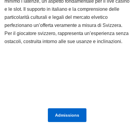
minimo i latenze, un aspetto fondamentale per il live casino
e le slot. Il supporto in italiano e la comprensione delle
particolarità culturali e legali del mercato elvetico
perfezionano un’offerta veramente a misura di Svizzera.
Per il giocatore svizzero, rappresenta un’esperienza senza
ostacoli, costruita intorno alle sue usanze e inclinazioni.
Admissions