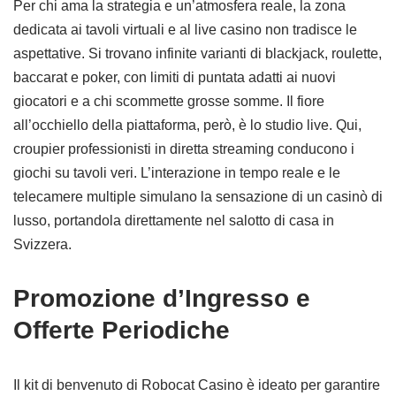
Per chi ama la strategia e un’atmosfera reale, la zona
dedicata ai tavoli virtuali e al live casino non tradisce le
aspettative. Si trovano infinite varianti di blackjack, roulette,
baccarat e poker, con limiti di puntata adatti ai nuovi
giocatori e a chi scommette grosse somme. Il fiore
all’occhiello della piattaforma, però, è lo studio live. Qui,
croupier professionisti in diretta streaming conducono i
giochi su tavoli veri. L’interazione in tempo reale e le
telecamere multiple simulano la sensazione di un casinò di
lusso, portandola direttamente nel salotto di casa in
Svizzera.
Promozione d’Ingresso e
Offerte Periodiche
Il kit di benvenuto di Robocat Casino è ideato per garantire