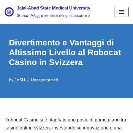
Jalal-Abad State Medical University
Жалал-Абад мамлекеттик университети
Skip
to
content
Divertimento e Vantaggi di
Altissimo Livello al Robocat
Casino in Svizzera
by
JASU
Uncategorized
Robocat Casino si è ritagliato uno posto di primo piano tra i
casinò online svizzeri, investendo su innovazione e una