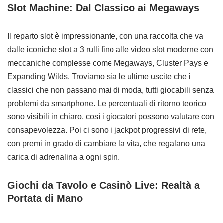
Slot Machine: Dal Classico ai Megaways
Il reparto slot è impressionante, con una raccolta che va
dalle iconiche slot a 3 rulli fino alle video slot moderne con
meccaniche complesse come Megaways, Cluster Pays e
Expanding Wilds. Troviamo sia le ultime uscite che i
classici che non passano mai di moda, tutti giocabili senza
problemi da smartphone. Le percentuali di ritorno teorico
sono visibili in chiaro, così i giocatori possono valutare con
consapevolezza. Poi ci sono i jackpot progressivi di rete,
con premi in grado di cambiare la vita, che regalano una
carica di adrenalina a ogni spin.
Giochi da Tavolo e Casinò Live: Realtà a
Portata di Mano