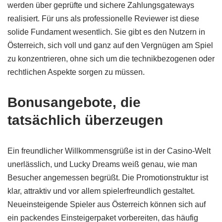
werden über geprüfte und sichere Zahlungsgateways
realisiert. Für uns als professionelle Reviewer ist diese
solide Fundament wesentlich. Sie gibt es den Nutzern in
Österreich, sich voll und ganz auf den Vergnügen am Spiel
zu konzentrieren, ohne sich um die technikbezogenen oder
rechtlichen Aspekte sorgen zu müssen.
Bonusangebote, die
tatsächlich überzeugen
Ein freundlicher Willkommensgrüße ist in der Casino-Welt
unerlässlich, und Lucky Dreams weiß genau, wie man
Besucher angemessen begrüßt. Die Promotionstruktur ist
klar, attraktiv und vor allem spielerfreundlich gestaltet.
Neueinsteigende Spieler aus Österreich können sich auf
ein packendes Einsteigerpaket vorbereiten, das häufig