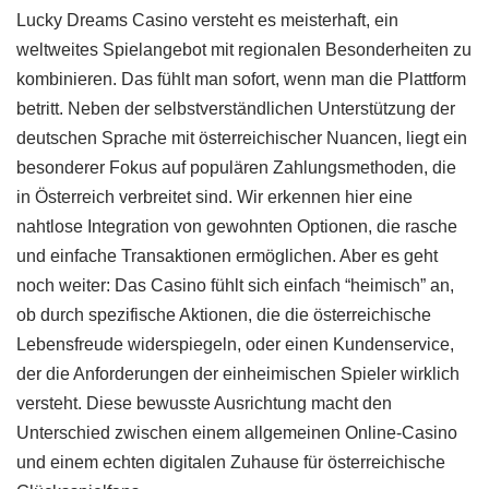
Lucky Dreams Casino versteht es meisterhaft, ein
weltweites Spielangebot mit regionalen Besonderheiten zu
kombinieren. Das fühlt man sofort, wenn man die Plattform
betritt. Neben der selbstverständlichen Unterstützung der
deutschen Sprache mit österreichischer Nuancen, liegt ein
besonderer Fokus auf populären Zahlungsmethoden, die
in Österreich verbreitet sind. Wir erkennen hier eine
nahtlose Integration von gewohnten Optionen, die rasche
und einfache Transaktionen ermöglichen. Aber es geht
noch weiter: Das Casino fühlt sich einfach “heimisch” an,
ob durch spezifische Aktionen, die die österreichische
Lebensfreude widerspiegeln, oder einen Kundenservice,
der die Anforderungen der einheimischen Spieler wirklich
versteht. Diese bewusste Ausrichtung macht den
Unterschied zwischen einem allgemeinen Online-Casino
und einem echten digitalen Zuhause für österreichische