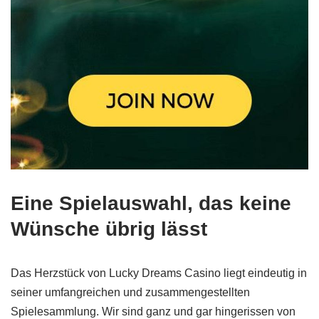
Eine Spielauswahl, das keine
Wünsche übrig lässt
Das Herzstück von Lucky Dreams Casino liegt eindeutig in
seiner umfangreichen und zusammengestellten
Spielesammlung. Wir sind ganz und gar hingerissen von