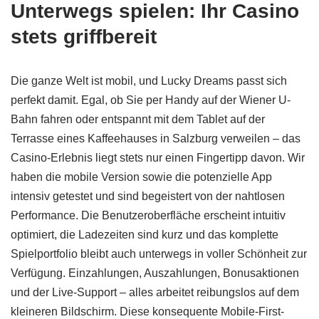
Unterwegs spielen: Ihr Casino
stets griffbereit
Die ganze Welt ist mobil, und Lucky Dreams passt sich
perfekt damit. Egal, ob Sie per Handy auf der Wiener U-
Bahn fahren oder entspannt mit dem Tablet auf der
Terrasse eines Kaffeehauses in Salzburg verweilen – das
Casino-Erlebnis liegt stets nur einen Fingertipp davon. Wir
haben die mobile Version sowie die potenzielle App
intensiv getestet und sind begeistert von der nahtlosen
Performance. Die Benutzeroberfläche erscheint intuitiv
optimiert, die Ladezeiten sind kurz und das komplette
Spielportfolio bleibt auch unterwegs in voller Schönheit zur
Verfügung. Einzahlungen, Auszahlungen, Bonusaktionen
und der Live-Support – alles arbeitet reibungslos auf dem
kleineren Bildschirm. Diese konsequente Mobile-First-