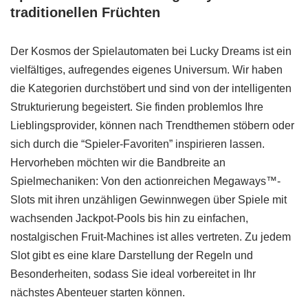
traditionellen Früchten
Der Kosmos der Spielautomaten bei Lucky Dreams ist ein
vielfältiges, aufregendes eigenes Universum. Wir haben
die Kategorien durchstöbert und sind von der intelligenten
Strukturierung begeistert. Sie finden problemlos Ihre
Lieblingsprovider, können nach Trendthemen stöbern oder
sich durch die “Spieler-Favoriten” inspirieren lassen.
Hervorheben möchten wir die Bandbreite an
Spielmechaniken: Von den actionreichen Megaways™-
Slots mit ihren unzähligen Gewinnwegen über Spiele mit
wachsenden Jackpot-Pools bis hin zu einfachen,
nostalgischen Fruit-Machines ist alles vertreten. Zu jedem
Slot gibt es eine klare Darstellung der Regeln und
Besonderheiten, sodass Sie ideal vorbereitet in Ihr
nächstes Abenteuer starten können.