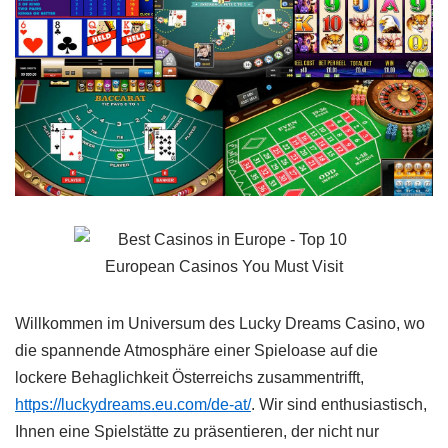
Willkommen im Universum des Lucky Dreams Casino, wo
die spannende Atmosphäre einer Spieloase auf die
lockere Behaglichkeit Österreichs zusammentrifft,
https://luckydreams.eu.com/de-at/
. Wir sind enthusiastisch,
Ihnen eine Spielstätte zu präsentieren, der nicht nur