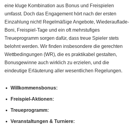
eine kluge Kombination aus Bonus und Freispielen
umfasst. Doch das Engagement hört nach der ersten
Einzahlung nicht! Regelmäßige Angebote, Wiederauflade-
Boni, Freispiel-Tage und ein oft mehrstufiges
Treueprogramm sorgen dafür, dass treue Spieler stets
belohnt werden. Wir finden insbesondere die gerechten
Wettbedingungen (WR), die es praktikabel gestalten,
Bonusgewinne auch wirklich zu erzielen, und die
eindeutige Erläuterung aller wesentlichen Regelungen.
Willkommensbonus:
Freispiel-Aktionen:
Treueprogramm:
Veranstaltungen & Turniere: