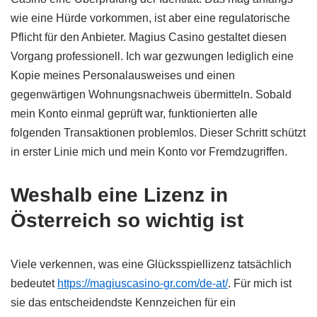
wie eine Hürde vorkommen, ist aber eine regulatorische
Pflicht für den Anbieter. Magius Casino gestaltet diesen
Vorgang professionell. Ich war gezwungen lediglich eine
Kopie meines Personalausweises und einen
gegenwärtigen Wohnungsnachweis übermitteln. Sobald
mein Konto einmal geprüft war, funktionierten alle
folgenden Transaktionen problemlos. Dieser Schritt schützt
in erster Linie mich und mein Konto vor Fremdzugriffen.
Weshalb eine Lizenz in
Österreich so wichtig ist
Viele verkennen, was eine Glücksspiellizenz tatsächlich
bedeutet
https://magiuscasino-gr.com/de-at/
. Für mich ist
sie das entscheidendste Kennzeichen für ein