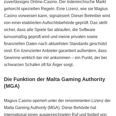
zuverlässiges Online-Casino. Der österreichische Markt
gehorcht speziellen Regeln. Eine Lizenz, wie sie Magius
Casino vorweisen kann, signalisiert: Dieser Betreiber wird
von einer etablierten Aufsichtsbehörde geprüft. Das stellt
sicher, dass alle Spiele fair ablaufen, die Software
turnusmäßig geprüft wird und meine privaten sowie
finanziellen Daten nach aktuellsten Standards geschützt
sind. Ein lizenzierter Anbieter garantiert außerdem, dass
Gewinne wirklich bei mir ankommen – ein Punkt, der bei
schwarzen Schafen oft für Ärger sorgt.
Die Funktion der Malta Gaming Authority
(MGA)
Magius Casino operiert unter der renommierten Lizenz der
Malta Gaming Authority (MGA). Diese Behörde hat
international einen ausgezeichneten Ruf und fordert von