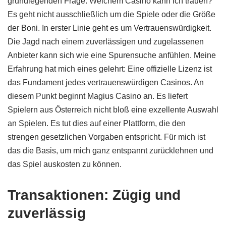
grundlegenden Frage: Welchem Casino kann ich trauen?
Es geht nicht ausschließlich um die Spiele oder die Größe
der Boni. In erster Linie geht es um Vertrauenswürdigkeit.
Die Jagd nach einem zuverlässigen und zugelassenen
Anbieter kann sich wie eine Spurensuche anfühlen. Meine
Erfahrung hat mich eines gelehrt: Eine offizielle Lizenz ist
das Fundament jedes vertrauenswürdigen Casinos. An
diesem Punkt beginnt Magius Casino an. Es liefert
Spielern aus Österreich nicht bloß eine exzellente Auswahl
an Spielen. Es tut dies auf einer Plattform, die den
strengen gesetzlichen Vorgaben entspricht. Für mich ist
das die Basis, um mich ganz entspannt zurücklehnen und
das Spiel auskosten zu können.
Transaktionen: Zügig und
zuverlässig