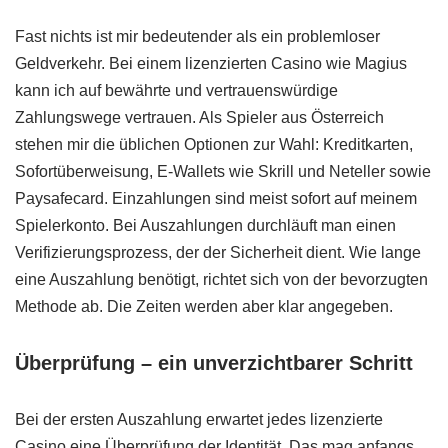
Fast nichts ist mir bedeutender als ein problemloser
Geldverkehr. Bei einem lizenzierten Casino wie Magius
kann ich auf bewährte und vertrauenswürdige
Zahlungswege vertrauen. Als Spieler aus Österreich
stehen mir die üblichen Optionen zur Wahl: Kreditkarten,
Sofortüberweisung, E-Wallets wie Skrill und Neteller sowie
Paysafecard. Einzahlungen sind meist sofort auf meinem
Spielerkonto. Bei Auszahlungen durchläuft man einen
Verifizierungsprozess, der der Sicherheit dient. Wie lange
eine Auszahlung benötigt, richtet sich von der bevorzugten
Methode ab. Die Zeiten werden aber klar angegeben.
Überprüfung – ein unverzichtbarer Schritt
Bei der ersten Auszahlung erwartet jedes lizenzierte
Casino eine Überprüfung der Identität. Das mag anfangs