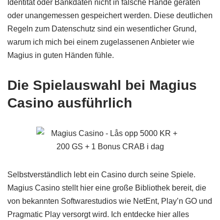
Identität oder Bankdaten nicht in falsche Hände geraten
oder unangemessen gespeichert werden. Diese deutlichen
Regeln zum Datenschutz sind ein wesentlicher Grund,
warum ich mich bei einem zugelassenen Anbieter wie
Magius in guten Händen fühle.
Die Spielauswahl bei Magius
Casino ausführlich
Selbstverständlich lebt ein Casino durch seine Spiele.
Magius Casino stellt hier eine große Bibliothek bereit, die
von bekannten Softwarestudios wie NetEnt, Play’n GO und
Pragmatic Play versorgt wird. Ich entdecke hier alles