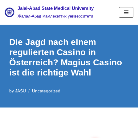
Jalal-Abad State Medical University
Жалал-Абад мамлекеттик университети
Skip
to
content
Die Jagd nach einem
regulierten Casino in
Österreich? Magius Casino
ist die richtige Wahl
by
JASU
Uncategorized