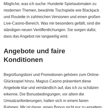
Mögliche, was ich suche: Hunderte Spielautomaten zu
modernen Themen, bewährte Tischspiele wie Blackjack
und Roulette in zahlreichen Versionen und einen großen
Live-Casino-Bereich. Was mir besonders gefällt, sind die
ständigen neuen Veröffentlichungen. Sie sorgen dafür,
dass das Angebot nie langweilig wird.
Angebote und faire
Konditionen
Begrüßungsboni und Promotionen gehören zum Online-
Glücksspiel hinzu. Magius Casino präsentiert diese
Angebote klar und verständlich auf, das ich zu schätzen
erkenne. Die Bonusbedingungen, vor allem die
Umsatzanforderungen, halten sich in einem fairen
Rahmen. Mir ist daran, einen Bonus nicht nur zu ergattern,