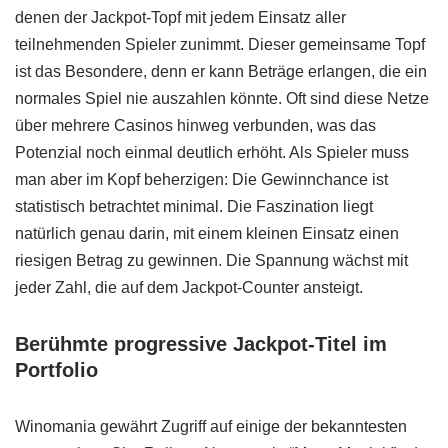
denen der Jackpot-Topf mit jedem Einsatz aller
teilnehmenden Spieler zunimmt. Dieser gemeinsame Topf
ist das Besondere, denn er kann Beträge erlangen, die ein
normales Spiel nie auszahlen könnte. Oft sind diese Netze
über mehrere Casinos hinweg verbunden, was das
Potenzial noch einmal deutlich erhöht. Als Spieler muss
man aber im Kopf beherzigen: Die Gewinnchance ist
statistisch betrachtet minimal. Die Faszination liegt
natürlich genau darin, mit einem kleinen Einsatz einen
riesigen Betrag zu gewinnen. Die Spannung wächst mit
jeder Zahl, die auf dem Jackpot-Counter ansteigt.
Berühmte progressive Jackpot-Titel im
Portfolio
Winomania gewährt Zugriff auf einige der bekanntesten