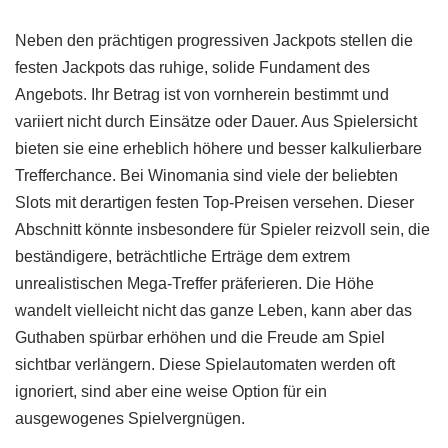
Neben den prächtigen progressiven Jackpots stellen die
festen Jackpots das ruhige, solide Fundament des
Angebots. Ihr Betrag ist von vornherein bestimmt und
variiert nicht durch Einsätze oder Dauer. Aus Spielersicht
bieten sie eine erheblich höhere und besser kalkulierbare
Trefferchance. Bei Winomania sind viele der beliebten
Slots mit derartigen festen Top-Preisen versehen. Dieser
Abschnitt könnte insbesondere für Spieler reizvoll sein, die
beständigere, beträchtliche Erträge dem extrem
unrealistischen Mega-Treffer präferieren. Die Höhe
wandelt vielleicht nicht das ganze Leben, kann aber das
Guthaben spürbar erhöhen und die Freude am Spiel
sichtbar verlängern. Diese Spielautomaten werden oft
ignoriert, sind aber eine weise Option für ein
ausgewogenes Spielvergnügen.