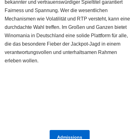
bekannter und vertrauenswürdiger Spieltitel garantiert
Fairness und Spannung. Wer die wesentlichen
Mechanismen wie Volatilität und RTP versteht, kann eine
durchdachte Wahl treffen. Im Großen und Ganzen bietet
Winomania in Deutschland eine solide Plattform für alle,
die das besondere Fieber der Jackpot-Jagd in einem
verantwortungsvollen und unterhaltsamen Rahmen
erleben wollen.
Admissions