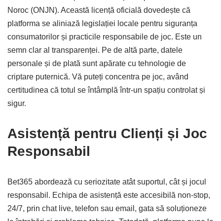
Noroc (ONJN). Această licență oficială dovedește că
platforma se aliniază legislației locale pentru siguranța
consumatorilor și practicile responsabile de joc. Este un
semn clar al transparenței. Pe de altă parte, datele
personale și de plată sunt apărate cu tehnologie de
criptare puternică. Vă puteți concentra pe joc, având
certitudinea că totul se întâmplă într-un spațiu controlat și
sigur.
Asistență pentru Clienți și Joc
Responsabil
Bet365 abordează cu seriozitate atât suportul, cât și jocul
responsabil. Echipa de asistență este accesibilă non-stop,
24/7, prin chat live, telefon sau email, gata să soluționeze