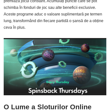
premiază jocul constant. Acumulați puncte care se pot
schimba în fonduri de joc sau alte beneficii exclusive.
Aceste programe aduc o valoare suplimentară pe termen
lung, transformând din fiecare partidă o șansă de a obține
ceva în plus.
O Lume a Sloturilor Online