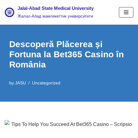
Jalal-Abad State Medical University
Жалал-Абад мамлекеттик университети
Skip
to
content
Descoperă Plăcerea și
Fortuna la Bet365 Casino în
România
by
JASU
Uncategorized