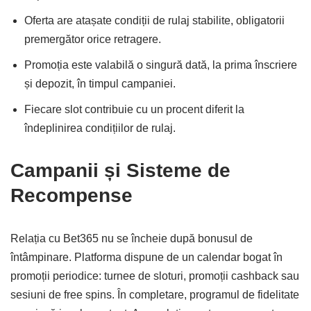
Oferta are atașate condiții de rulaj stabilite, obligatorii
premergător orice retragere.
Promoția este valabilă o singură dată, la prima înscriere
și depozit, în timpul campaniei.
Fiecare slot contribuie cu un procent diferit la
îndeplinirea condițiilor de rulaj.
Campanii și Sisteme de
Recompense
Relația cu Bet365 nu se încheie după bonusul de
întâmpinare. Platforma dispune de un calendar bogat în
promoții periodice: turnee de sloturi, promoții cashback sau
sesiuni de free spins. În completare, programul de fidelitate