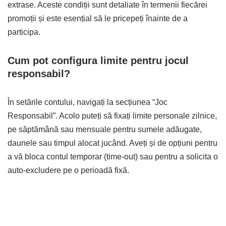
extrase. Aceste condiții sunt detaliate în termenii fiecărei
promoții și este esențial să le pricepeți înainte de a
participa.
Cum pot configura limite pentru jocul
responsabil?
În setările contului, navigați la secțiunea “Joc
Responsabil”. Acolo puteți să fixați limite personale zilnice,
pe săptămână sau mensuale pentru sumele adăugate,
daunele sau timpul alocat jucând. Aveți și de opțiuni pentru
a vă bloca contul temporar (time-out) sau pentru a solicita o
auto-excludere pe o perioadă fixă.