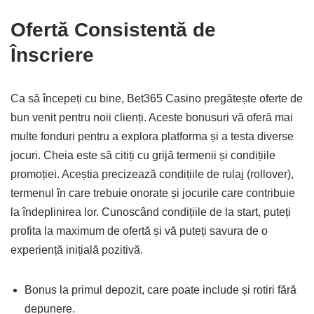
Ofertă Consistentă de
Înscriere
Ca să începeți cu bine, Bet365 Casino pregătește oferte de
bun venit pentru noii clienți. Aceste bonusuri vă oferă mai
multe fonduri pentru a explora platforma și a testa diverse
jocuri. Cheia este să citiți cu grijă termenii și condițiile
promoției. Aceștia precizează condițiile de rulaj (rollover),
termenul în care trebuie onorate și jocurile care contribuie
la îndeplinirea lor. Cunoscând condițiile de la start, puteți
profita la maximum de ofertă și vă puteți savura de o
experiență inițială pozitivă.
Bonus la primul depozit, care poate include și rotiri fără
depunere.