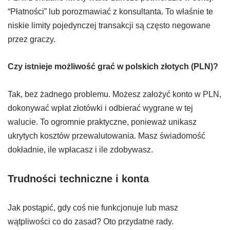
“Płatności” lub porozmawiać z konsultanta. To właśnie te
niskie limity pojedynczej transakcji są często negowane
przez graczy.
Czy istnieje możliwość grać w polskich złotych (PLN)?
Tak, bez żadnego problemu. Możesz założyć konto w PLN,
dokonywać wpłat złotówki i odbierać wygrane w tej
walucie. To ogromnie praktyczne, ponieważ unikasz
ukrytych kosztów przewalutowania. Masz świadomość
dokładnie, ile wpłacasz i ile zdobywasz.
Trudności techniczne i konta
Jak postąpić, gdy coś nie funkcjonuje lub masz
wątpliwości co do zasad? Oto przydatne rady.