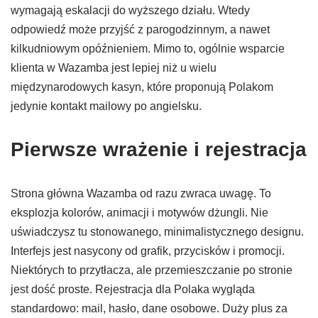
wymagają eskalacji do wyższego działu. Wtedy
odpowiedź może przyjść z parogodzinnym, a nawet
kilkudniowym opóźnieniem. Mimo to, ogólnie wsparcie
klienta w Wazamba jest lepiej niż u wielu
międzynarodowych kasyn, które proponują Polakom
jedynie kontakt mailowy po angielsku.
Pierwsze wrażenie i rejestracja
Strona główna Wazamba od razu zwraca uwagę. To
eksplozja kolorów, animacji i motywów dżungli. Nie
uświadczysz tu stonowanego, minimalistycznego designu.
Interfejs jest nasycony od grafik, przycisków i promocji.
Niektórych to przytłacza, ale przemieszczanie po stronie
jest dość proste. Rejestracja dla Polaka wygląda
standardowo: mail, hasło, dane osobowe. Duży plus za