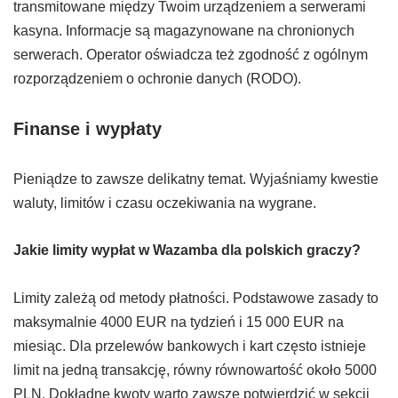
transmitowane między Twoim urządzeniem a serwerami
kasyna. Informacje są magazynowane na chronionych
serwerach. Operator oświadcza też zgodność z ogólnym
rozporządzeniem o ochronie danych (RODO).
Finanse i wypłaty
Pieniądze to zawsze delikatny temat. Wyjaśniamy kwestie
waluty, limitów i czasu oczekiwania na wygrane.
Jakie limity wypłat w Wazamba dla polskich graczy?
Limity zależą od metody płatności. Podstawowe zasady to
maksymalnie 4000 EUR na tydzień i 15 000 EUR na
miesiąc. Dla przelewów bankowych i kart często istnieje
limit na jedną transakcję, równy równowartość około 5000
PLN. Dokładne kwoty warto zawsze potwierdzić w sekcji