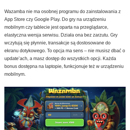
Wazamba nie ma osobnej programu do zainstalowania z
App Store czy Google Play. Do gry na urządzeniu
mobilnym czy tablecie jest oparta na przeglądarce,
elastyczna wersja serwisu. Działa ona bez zarzutu. Gry
wczytują się płynnie, transakcje są dostosowane do
ekranu dotykowego. To opcja ma sens – nie musisz dbać o
update’ach, a masz dostęp do wszystkich opcji. Każda
bonus dostępna na laptopie, funkcjonuje też w urządzeniu
mobilnym.