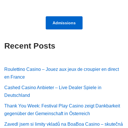
Admissions
Recent Posts
Roulettino Casino – Jouez aux jeux de croupier en direct
en France
Cashed Casino Anbieter – Live Dealer Spiele in
Deutschland
Thank You Week: Festival Play Casino zeigt Dankbarkeit
gegenüber der Gemeinschaft in Österreich
Zavedl jsem si limity vkladů na BoaBoa Casino – skutečná