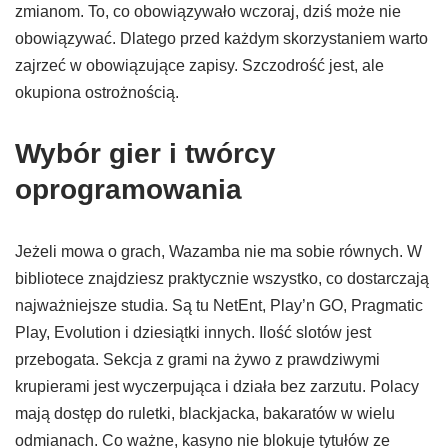
zmianom. To, co obowiązywało wczoraj, dziś może nie
obowiązywać. Dlatego przed każdym skorzystaniem warto
zajrzeć w obowiązujące zapisy. Szczodrość jest, ale
okupiona ostrożnością.
Wybór gier i twórcy
oprogramowania
Jeżeli mowa o grach, Wazamba nie ma sobie równych. W
bibliotece znajdziesz praktycznie wszystko, co dostarczają
najważniejsze studia. Są tu NetEnt, Play’n GO, Pragmatic
Play, Evolution i dziesiątki innych. Ilość slotów jest
przebogata. Sekcja z grami na żywo z prawdziwymi
krupierami jest wyczerpująca i działa bez zarzutu. Polacy
mają dostęp do ruletki, blackjacka, bakaratów w wielu
odmianach. Co ważne, kasyno nie blokuje tytułów ze