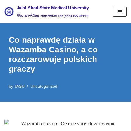
Jalal-Abad State Medical University
Жалал-Абад мамлекеттик университети
Skip
to
content
Co naprawdę działa w
Wazamba Casino, a co
rozczarowuje polskich
graczy
by
JASU
Uncategorized