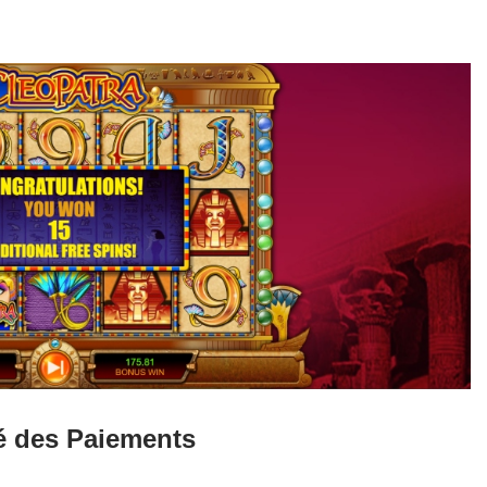
té des Paiements