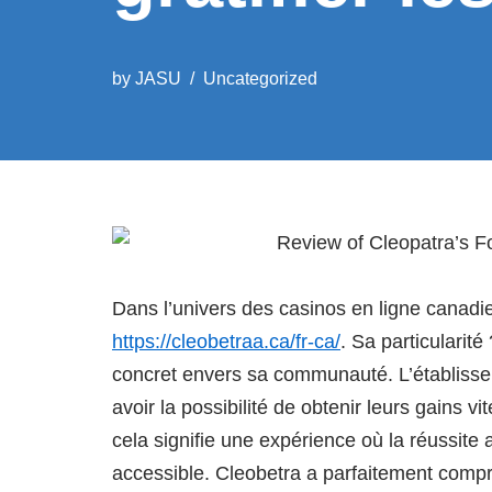
by
JASU
Uncategorized
Dans l’univers des casinos en ligne canadi
https://cleobetraa.ca/fr-ca/
. Sa particularit
concret envers sa communauté. L’établisse
avoir la possibilité de obtenir leurs gains v
cela signifie une expérience où la réussit
accessible. Cleobetra a parfaitement compri