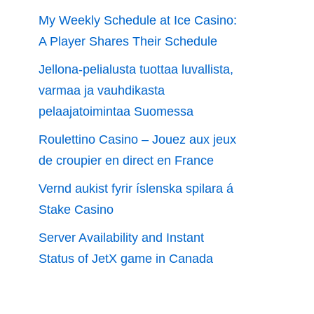
My Weekly Schedule at Ice Casino:
A Player Shares Their Schedule
Jellona-pelialusta tuottaa luvallista,
varmaa ja vauhdikasta
pelaajatoimintaa Suomessa
Roulettino Casino – Jouez aux jeux
de croupier en direct en France
Vernd aukist fyrir íslenska spilara á
Stake Casino
Server Availability and Instant
Status of JetX game in Canada