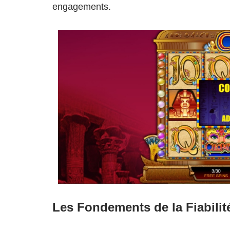
engagements.
Les Fondements de la Fiabili