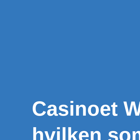
Casinoet Wi
hvilken so