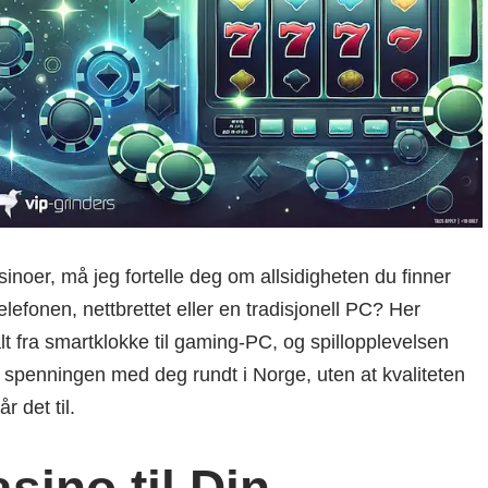
inoer, må jeg fortelle deg om allsidigheten du finner
lefonen, nettbrettet eller en tradisjonell PC? Her
lt fra smartklokke til gaming-PC, og spillopplevelsen
 spenningen med deg rundt i Norge, uten at kvaliteten
 det til.
sino til Din