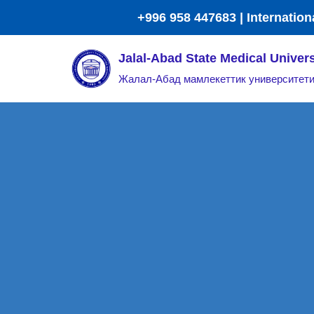
+996 958 447683 | Internation
Skip
Jalal-Abad State Medical Univers
to
Жалал-Абад мамлекеттик университет
content