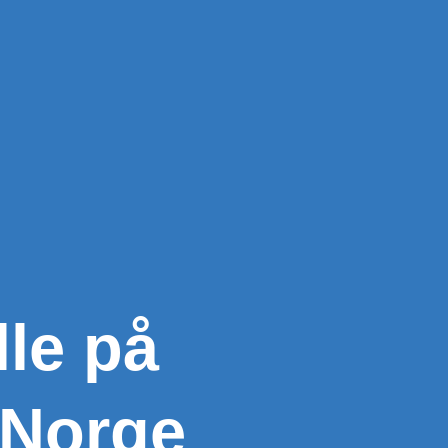
lle på
 Norge