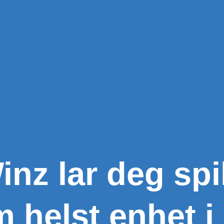
nz lar deg spi
m helst enhet i