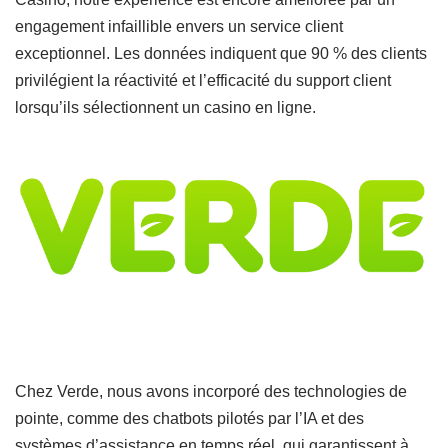
engagement infaillible envers un service client
exceptionnel. Les données indiquent que 90 % des clients
privilégient la réactivité et l’efficacité du support client
lorsqu’ils sélectionnent un casino en ligne.
Chez Verde, nous avons incorporé des technologies de
pointe, comme des chatbots pilotés par l’IA et des
systèmes d’assistance en temps réel, qui garantissent à