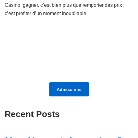
Casino, gagner, c’est bien plus que remporter des prix :
c’est profiter d’un moment inoubliable.
Admissions
Recent Posts