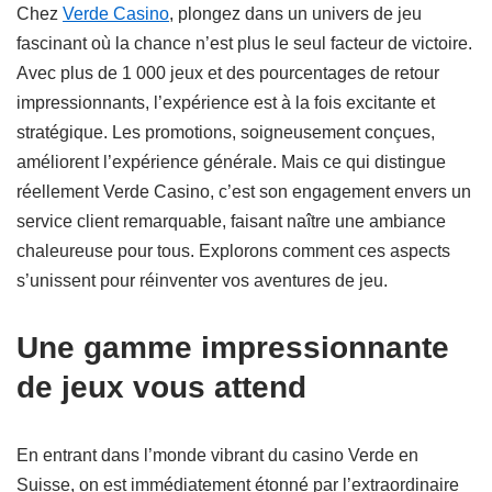
Chez
Verde Casino
, plongez dans un univers de jeu
fascinant où la chance n’est plus le seul facteur de victoire.
Avec plus de 1 000 jeux et des pourcentages de retour
impressionnants, l’expérience est à la fois excitante et
stratégique. Les promotions, soigneusement conçues,
améliorent l’expérience générale. Mais ce qui distingue
réellement Verde Casino, c’est son engagement envers un
service client remarquable, faisant naître une ambiance
chaleureuse pour tous. Explorons comment ces aspects
s’unissent pour réinventer vos aventures de jeu.
Une gamme impressionnante
de jeux vous attend
En entrant dans l’monde vibrant du casino Verde en
Suisse, on est immédiatement étonné par l’extraordinaire