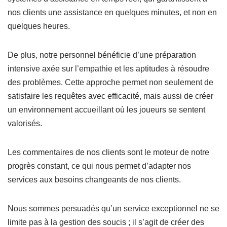
nos clients une assistance en quelques minutes, et non en
quelques heures.
De plus, notre personnel bénéficie d’une préparation
intensive axée sur l’empathie et les aptitudes à résoudre
des problèmes. Cette approche permet non seulement de
satisfaire les requêtes avec efficacité, mais aussi de créer
un environnement accueillant où les joueurs se sentent
valorisés.
Les commentaires de nos clients sont le moteur de notre
progrès constant, ce qui nous permet d’adapter nos
services aux besoins changeants de nos clients.
Nous sommes persuadés qu’un service exceptionnel ne se
limite pas à la gestion des soucis ; il s’agit de créer des