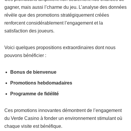
gagner, mais aussi l’charme du jeu. L’analyse des données
révèle que des promotions stratégiquement créées
renforcent considérablement l’engagement et la
satisfaction des joueurs.
Voici quelques propositions extraordinaires dont nous
pouvons bénéficier :
Bonus de bienvenue
Promotions hebdomadaires
Programme de fidélité
Ces promotions innovantes démontrent de l’engagement
du Verde Casino à fonder un environnement stimulant où
chaque visite est bénéfique.