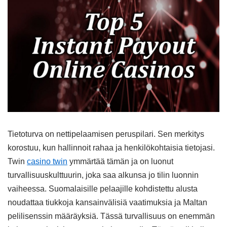
Tietoturva on nettipelaamisen peruspilari. Sen merkitys
korostuu, kun hallinnoit rahaa ja henkilökohtaisia tietojasi.
Twin
casino twin
ymmärtää tämän ja on luonut
turvallisuuskulttuurin, joka saa alkunsa jo tilin luonnin
vaiheessa. Suomalaisille pelaajille kohdistettu alusta
noudattaa tiukkoja kansainvälisiä vaatimuksia ja Maltan
pelilisenssin määräyksiä. Tässä turvallisuus on enemmän