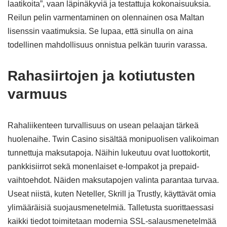
laatikoita”, vaan läpinäkyviä ja testattuja kokonaisuuksia.
Reilun pelin varmentaminen on olennainen osa Maltan
lisenssin vaatimuksia. Se lupaa, että sinulla on aina
todellinen mahdollisuus onnistua pelkän tuurin varassa.
Rahasiirtojen ja kotiutusten
varmuus
Rahaliikenteen turvallisuus on usean pelaajan tärkeä
huolenaihe. Twin Casino sisältää monipuolisen valikoiman
tunnettuja maksutapoja. Näihin lukeutuu ovat luottokortit,
pankkisiirrot sekä monenlaiset e-lompakot ja prepaid-
vaihtoehdot. Näiden maksutapojen valinta parantaa turvaa.
Useat niistä, kuten Neteller, Skrill ja Trustly, käyttävät omia
ylimääräisiä suojausmenetelmiä. Talletusta suorittaessasi
kaikki tiedot toimitetaan modernia SSL-salausmenetelmää