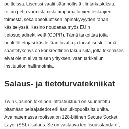
puitteissa. Lisenssi vaatii säännöllisiä tilintarkastuksia,
reilun pelin varmistamista riippumattomien testaajien
toimesta, sekä absoluuttisen läpinäkyvyyden rahan
käsittelyssä. Kasino noudattaa myös EU:n
tietosuojadirektiivejä (GDPR). Tämä tarkoittaa jotta
henkilötietojasi käsitellään luvalla ja turvallisesti. Tämä
sääntelykehys on konkreettinen takuu siitä, jotta tekemisesi
eivät ole mielivaltaisen yrityksen, vaan tarkkailun
instituution hallinnoimia.
Salaus- ja tietoturvatekniikat
Twin Casinon tekninen infrastruktuuri on suunniteltu
pitämään pelaajatiedot erillään ulkopuolisilta uhilta.
Avainasemassa roolissa on 128-bittinen Secure Socket
Layer (SSL) -salaus. Se on vastaava teollisuusstandardi,