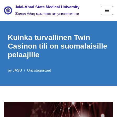
Jalal-Abad State Medical University
Жалал-Абад мамлекеттик университети
Skip
to
content
Kuinka turvallinen Twin
Casinon tili on suomalaisille
pelaajille
by
JASU
Uncategorized