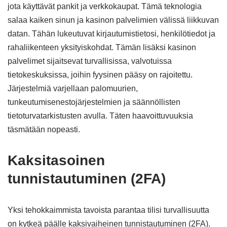
jota käyttävät pankit ja verkkokaupat. Tämä teknologia
salaa kaiken sinun ja kasinon palvelimien välissä liikkuvan
datan. Tähän lukeutuvat kirjautumistietosi, henkilötiedot ja
rahaliikenteen yksityiskohdat. Tämän lisäksi kasinon
palvelimet sijaitsevat turvallisissa, valvotuissa
tietokeskuksissa, joihin fyysinen pääsy on rajoitettu.
Järjestelmiä varjellaan palomuurien,
tunkeutumisenestojärjestelmien ja säännöllisten
tietoturvatarkistusten avulla. Täten haavoittuvuuksia
täsmätään nopeasti.
Kaksitasoinen
tunnistautuminen (2FA)
Yksi tehokkaimmista tavoista parantaa tilisi turvallisuutta
on kytkeä päälle kaksivaiheinen tunnistautuminen (2FA).