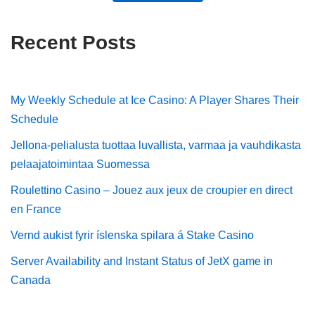
Recent Posts
My Weekly Schedule at Ice Casino: A Player Shares Their
Schedule
Jellona-pelialusta tuottaa luvallista, varmaa ja vauhdikasta
pelaajatoimintaa Suomessa
Roulettino Casino – Jouez aux jeux de croupier en direct
en France
Vernd aukist fyrir íslenska spilara á Stake Casino
Server Availability and Instant Status of JetX game in
Canada