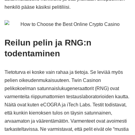
henkilö pääse käsiksi pelitiliisi.
Reilun pelin ja RNG:n
todentaminen
Tietoturva ei koske vain rahaa ja tietoja. Se leviää myös
pelien oikeudenmukaisuuteen. Twin Casinon
pelikokoelman satunnaislukugeneraattorit (RNG) ovat
varmenteita riippumattomien testauslaboratorioiden kautta.
Näitä ovat kuten eCOGRA ja iTech Labs. Testit todistavat,
että kunkin kierroksen tulos on täysin satunnainen,
arvaamaton ja väärentämätön. Varmenteet ovat avoimesti
tarkasteltavissa. Ne varmistavat, että pelit eivät ole “mustia