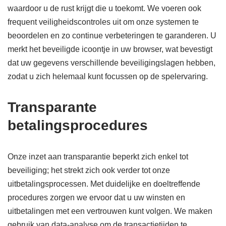
waardoor u de rust krijgt die u toekomt. We voeren ook
frequent veiligheidscontroles uit om onze systemen te
beoordelen en zo continue verbeteringen te garanderen. U
merkt het beveiligde icoontje in uw browser, wat bevestigt
dat uw gegevens verschillende beveiligingslagen hebben,
zodat u zich helemaal kunt focussen op de spelervaring.
Transparante
betalingsprocedures
Onze inzet aan transparantie beperkt zich enkel tot
beveiliging; het strekt zich ook verder tot onze
uitbetalingsprocessen. Met duidelijke en doeltreffende
procedures zorgen we ervoor dat u uw winsten en
uitbetalingen met een vertrouwen kunt volgen. We maken
gebruik van data-analyse om de transactietijden te