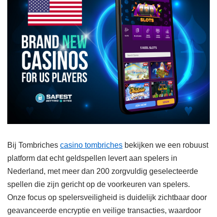
Bij Tombriches
casino tombriches
bekijken we een robuust
platform dat echt geldspellen levert aan spelers in
Nederland, met meer dan 200 zorgvuldig geselecteerde
spellen die zijn gericht op de voorkeuren van spelers.
Onze focus op spelersveiligheid is duidelijk zichtbaar door
geavanceerde encryptie en veilige transacties, waardoor