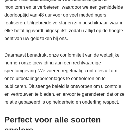
monitoren en te verbeteren, waardoor we een gemiddelde
doorlooptijd van 48 uur voor op veel mededingers
realiseren. Uitgebreide verslagen zijn beschikbaar, waarin
elke betaling wordt uitgesplitst, zodat u altijd op de hoogte
bent van uw geldzaken bij ons.
Daarnaast benadrukt onze conformiteit van de wettelijke
normen onze toewijding aan een rechtvaardige
speelomgeving. We voeren regelmatig controles uit om
onze uitbetalingspercentages te controleren en te
publiceren. Dit strenge beleid is ontworpen om u controle
en vertrouwen te bieden, en ervoor te garanderen dat onze
relatie gebaseerd is op helderheid en onderling respect.
Perfect voor alle soorten