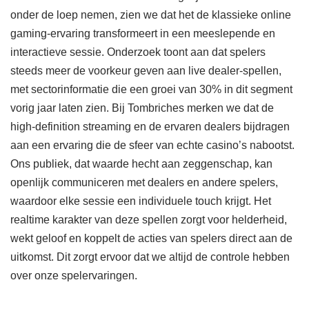
onder de loep nemen, zien we dat het de klassieke online
gaming-ervaring transformeert in een meeslepende en
interactieve sessie. Onderzoek toont aan dat spelers
steeds meer de voorkeur geven aan live dealer-spellen,
met sectorinformatie die een groei van 30% in dit segment
vorig jaar laten zien. Bij Tombriches merken we dat de
high-definition streaming en de ervaren dealers bijdragen
aan een ervaring die de sfeer van echte casino’s nabootst.
Ons publiek, dat waarde hecht aan zeggenschap, kan
openlijk communiceren met dealers en andere spelers,
waardoor elke sessie een individuele touch krijgt. Het
realtime karakter van deze spellen zorgt voor helderheid,
wekt geloof en koppelt de acties van spelers direct aan de
uitkomst. Dit zorgt ervoor dat we altijd de controle hebben
over onze spelervaringen.