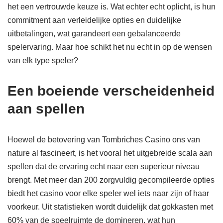
het een vertrouwde keuze is. Wat echter echt oplicht, is hun
commitment aan verleidelijke opties en duidelijke
uitbetalingen, wat garandeert een gebalanceerde
spelervaring. Maar hoe schikt het nu echt in op de wensen
van elk type speler?
Een boeiende verscheidenheid
aan spellen
Hoewel de betovering van Tombriches Casino ons van
nature al fascineert, is het vooral het uitgebreide scala aan
spellen dat de ervaring echt naar een superieur niveau
brengt. Met meer dan 200 zorgvuldig gecompileerde opties
biedt het casino voor elke speler wel iets naar zijn of haar
voorkeur. Uit statistieken wordt duidelijk dat gokkasten met
60% van de speelruimte de domineren, wat hun