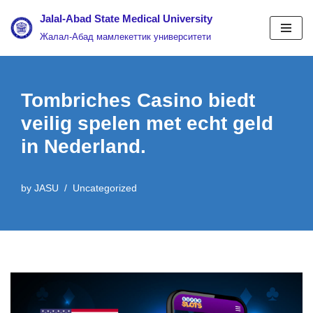
Jalal-Abad State Medical University
Жалал-Абад мамлекеттик университети
Skip
to
content
Tombriches Casino biedt
veilig spelen met echt geld
in Nederland.
by
JASU
Uncategorized