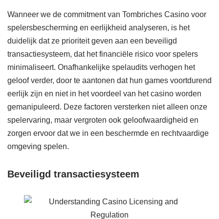
Wanneer we de commitment van Tombriches Casino voor
spelersbescherming en eerlijkheid analyseren, is het
duidelijk dat ze prioriteit geven aan een beveiligd
transactiesysteem, dat het financiële risico voor spelers
minimaliseert. Onafhankelijke spelaudits verhogen het
geloof verder, door te aantonen dat hun games voortdurend
eerlijk zijn en niet in het voordeel van het casino worden
gemanipuleerd. Deze factoren versterken niet alleen onze
spelervaring, maar vergroten ook geloofwaardigheid en
zorgen ervoor dat we in een beschermde en rechtvaardige
omgeving spelen.
Beveiligd transactiesysteem