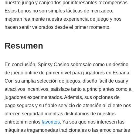
nuestro juego y canjearlos por interesantes recompensas.
Estos bonos no son simples tácticas de mercadeo;
mejoran realmente nuestra experiencia de juego y nos
hacen sentir valorados desde el primer momento.
Resumen
En conclusión, Spinsy Casino sobresale como un destino
de juego online de primer nivel para jugadores en España.
Con su amplia selección de juegos, diseño fácil de usar y
atractivos incentivos, satisface tanto a principiantes como a
jugadores experimentados. Además, sus opciones de
pago seguras y su fiable servicio de atención al cliente nos
ofrecen seguridad mientras disfrutamos de nuestros
entretenimientos
favoritos
. Ya sea que nos interesen las
máquinas tragamonedas tradicionales o las emocionantes