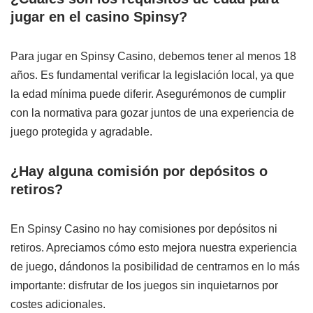
jugar en el casino Spinsy?
Para jugar en Spinsy Casino, debemos tener al menos 18
años. Es fundamental verificar la legislación local, ya que
la edad mínima puede diferir. Asegurémonos de cumplir
con la normativa para gozar juntos de una experiencia de
juego protegida y agradable.
¿Hay alguna comisión por depósitos o
retiros?
En Spinsy Casino no hay comisiones por depósitos ni
retiros. Apreciamos cómo esto mejora nuestra experiencia
de juego, dándonos la posibilidad de centrarnos en lo más
importante: disfrutar de los juegos sin inquietarnos por
costes adicionales.