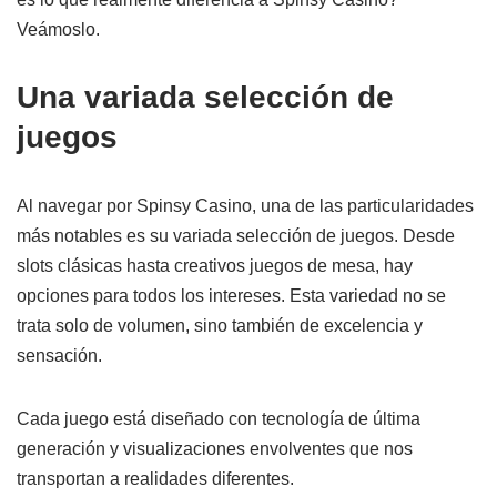
Veámoslo.
Una variada selección de
juegos
Al navegar por Spinsy Casino, una de las particularidades
más notables es su variada selección de juegos. Desde
slots clásicas hasta creativos juegos de mesa, hay
opciones para todos los intereses. Esta variedad no se
trata solo de volumen, sino también de excelencia y
sensación.
Cada juego está diseñado con tecnología de última
generación y visualizaciones envolventes que nos
transportan a realidades diferentes.