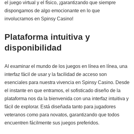
el juego virtual y el físico, ¡garantizando que siempre
dispongamos de algo emocionante en lo que
involucrarnos en Spinsy Casino!
Plataforma intuitiva y
disponibilidad
Al examinar el mundo de los juegos en línea en línea, una
interfaz fácil de usar y la facilidad de acceso son
esenciales para nuestra vivencia en Spinsy Casino. Desde
el instante en que entramos, el sofisticado diseño de la
plataforma nos da la bienvenida con una interfaz intuitiva y
fácil de explorar. Está diseñada tanto para jugadores
veteranos como para novatos, garantizando que todos
encuentren fácilmente sus juegos preferidos.