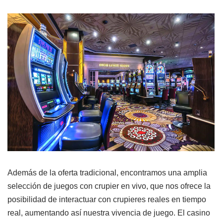
Además de la oferta tradicional, encontramos una amplia
selección de juegos con crupier en vivo, que nos ofrece la
posibilidad de interactuar con crupieres reales en tiempo
real, aumentando así nuestra vivencia de juego. El casino