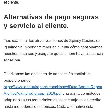
eficiente.
Alternativas de pago seguras
y servicio al cliente.
Tras examinar los atractivos bonos de Spinsy Casino, es
igualmente importante tener en cuenta cómo gestionamos
nuestros recursos y asegurar que siempre haya asistencia
accesible.
Priorizamos las opciones de transacción confiables,
proporcionando
https://www.annualreports.com/HostedData/AnnualReport
Archive/k/kindred-group_2018.pdf
una gama de métodos
adaptados a tus requerimientos, desde tarjetas de crédito
hasta monederos electrónicos. Cada alternativa está