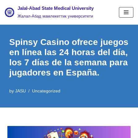
Jalal-Abad State Medical University
Жалал-Абад мамлекеттик университети
Skip
to
content
Spinsy Casino ofrece juegos
en línea las 24 horas del día,
los 7 días de la semana para
jugadores en España.
by
JASU
Uncategorized