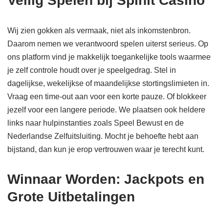
Veilig Spelen bij Spinit Casino
Wij zien gokken als vermaak, niet als inkomstenbron.
Daarom nemen we verantwoord spelen uiterst serieus. Op
ons platform vind je makkelijk toegankelijke tools waarmee
je zelf controle houdt over je speelgedrag. Stel in
dagelijkse, wekelijkse of maandelijkse stortingslimieten in.
Vraag een time-out aan voor een korte pauze. Of blokkeer
jezelf voor een langere periode. We plaatsen ook heldere
links naar hulpinstanties zoals Speel Bewust en de
Nederlandse Zelfuitsluiting. Mocht je behoefte hebt aan
bijstand, dan kun je erop vertrouwen waar je terecht kunt.
Winnaar Worden: Jackpots en
Grote Uitbetalingen