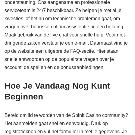
ondersteuning. Ons aangename en professionele
serviceteam is 24/7 beschikbaar. Ze helpen je met al je
kwesties, of het nu om technische problemen gaat, om
vragen over bonussen of om assistentie bij een betaling.
Maak gebruik van de live chat voor snelle hulp. Voor niet-
dringende zaken verstuur je een e-mail. Daarnaast vind je
op de website een uitgebreide FAQ-sectie. Hier staan
snelle antwoorden op de populairste vragen over je
account, de spellen en de bonusaanbiedingen.
Hoe Je Vandaag Nog Kunt
Beginnen
Bereid om lid te worden van de Spinit Casino community?
Het aanmelden gaat snel en eenvoudig. Druk op
registratieknop en vul het formulier in met je gegevens. Je