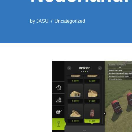
by
JASU
Uncategorized