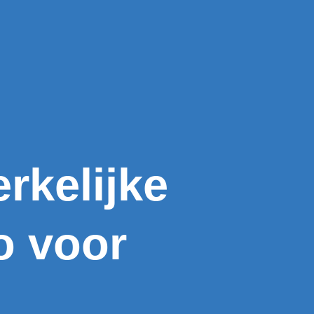
rkelijke
o voor