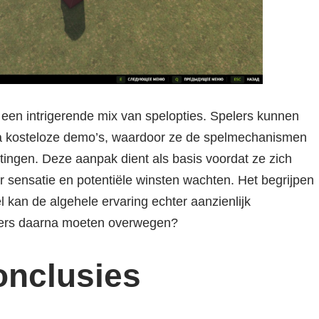
 een intrigerende mix van spelopties. Spelers kunnen
via kosteloze demo’s, waardoor ze de spelmechanismen
tingen. Deze aanpak dient als basis voordat ze zich
r sensatie en potentiële winsten wachten. Het begrijpen
 kan de algehele ervaring echter aanzienlijk
lers daarna moeten overwegen?
onclusies