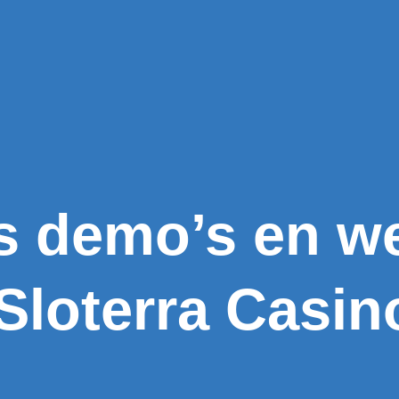
s demo’s en we
 Sloterra Casin