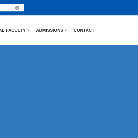
AL FACULTY
ADMISSIONS
CONTACT