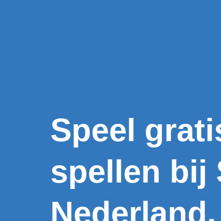
Speel grati
spellen bij
Nederland.