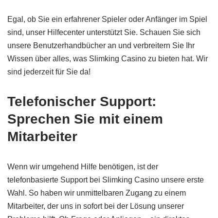
Egal, ob Sie ein erfahrener Spieler oder Anfänger im Spiel
sind, unser Hilfecenter unterstützt Sie. Schauen Sie sich
unsere Benutzerhandbücher an und verbreitern Sie Ihr
Wissen über alles, was Slimking Casino zu bieten hat. Wir
sind jederzeit für Sie da!
Telefonischer Support:
Sprechen Sie mit einem
Mitarbeiter
Wenn wir umgehend Hilfe benötigen, ist der
telefonbasierte Support bei Slimking Casino unsere erste
Wahl. So haben wir unmittelbaren Zugang zu einem
Mitarbeiter, der uns in sofort bei der Lösung unserer