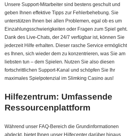
Unsere Support-Mitarbeiter sind bestens geschult und
geben Ihnen effektive Tipps zur Fehlerbehebung. Sie
unterstützen Ihnen bei allen Problemen, egal ob es um
Einzahlungsschwierigkeiten oder Fragen zum Spiel geht.
Dank des Live-Chats, der 24/7 verfügbar ist, können Sie
jederzeit Hilfe erhalten. Dieser rasche Service ermöglicht
es Ihnen, sich wieder dem zu konzentrieren, was Sie am
liebsten tun – dem Spielen. Nutzen Sie also diesen
fortschrittlichen Support-Kanal und schöpfen Sie Ihr
maximales Spielpotenzial im Slimking Casino aus!
Hilfezentrum: Umfassende
Ressourcenplattform
Während unser FAQ-Bereich die Grundinformationen
abdeckt, bietet Ihnen unser Hilfecenter darüber hinaus