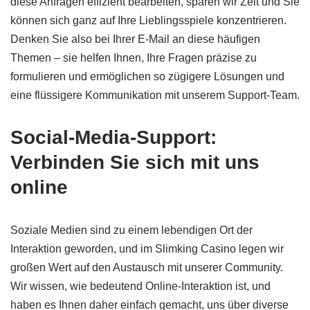
diese Anfragen effizient bearbeiten, sparen wir Zeit und Sie
können sich ganz auf Ihre Lieblingsspiele konzentrieren.
Denken Sie also bei Ihrer E-Mail an diese häufigen
Themen – sie helfen Ihnen, Ihre Fragen präzise zu
formulieren und ermöglichen so zügigere Lösungen und
eine flüssigere Kommunikation mit unserem Support-Team.
Social-Media-Support:
Verbinden Sie sich mit uns
online
Soziale Medien sind zu einem lebendigen Ort der
Interaktion geworden, und im Slimking Casino legen wir
großen Wert auf den Austausch mit unserer Community.
Wir wissen, wie bedeutend Online-Interaktion ist, und
haben es Ihnen daher einfach gemacht, uns über diverse