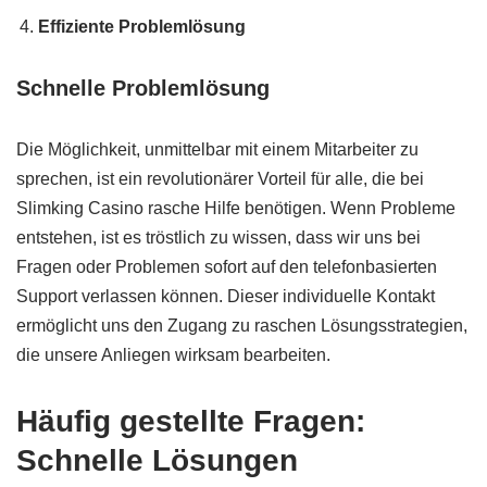
Effiziente Problemlösung
Schnelle Problemlösung
Die Möglichkeit, unmittelbar mit einem Mitarbeiter zu
sprechen, ist ein revolutionärer Vorteil für alle, die bei
Slimking Casino rasche Hilfe benötigen. Wenn Probleme
entstehen, ist es tröstlich zu wissen, dass wir uns bei
Fragen oder Problemen sofort auf den telefonbasierten
Support verlassen können. Dieser individuelle Kontakt
ermöglicht uns den Zugang zu raschen Lösungsstrategien,
die unsere Anliegen wirksam bearbeiten.
Häufig gestellte Fragen:
Schnelle Lösungen