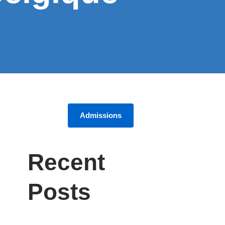
Admissions
Recent
Posts