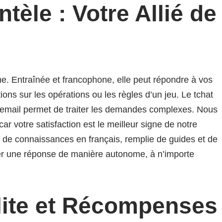
tèle : Votre Allié de
. Entraînée et francophone, elle peut répondre à vos
ons sur les opérations ou les règles d’un jeu. Le tchat
l’email permet de traiter les demandes complexes. Nous
ar votre satisfaction est le meilleur signe de notre
de connaissances en français, remplie de guides et de
er une réponse de manière autonome, à n’importe
ite et Récompenses