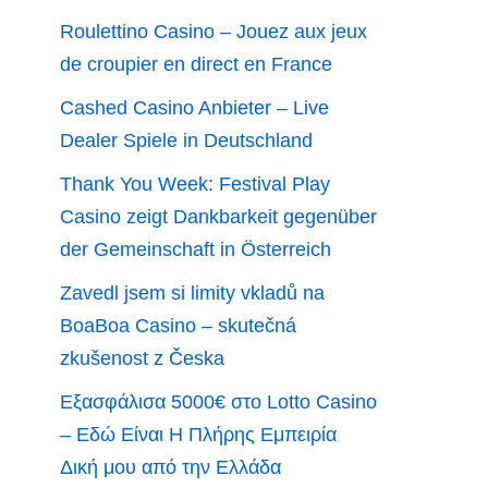
Roulettino Casino – Jouez aux jeux
de croupier en direct en France
Cashed Casino Anbieter – Live
Dealer Spiele in Deutschland
Thank You Week: Festival Play
Casino zeigt Dankbarkeit gegenüber
der Gemeinschaft in Österreich
Zavedl jsem si limity vkladů na
BoaBoa Casino – skutečná
zkušenost z Česka
Εξασφάλισα 5000€ στο Lotto Casino
– Εδώ Είναι Η Πλήρης Εμπειρία
Δική μου από την Ελλάδα