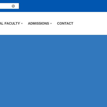
AL FACULTY
ADMISSIONS
CONTACT