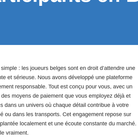
simple : les joueurs belges sont en droit d’attendre une
ante et sérieuse. Nous avons développé une plateforme
agement responsable. Tout est conçu pour vous, avec un
s, des moyens de paiement que vous employez déjà et
s dans un univers où chaque détail contribue à votre
pé ou dans les transports. Cet engagement repose sur
mplantée localement et une écoute constante du marché.
le vraiment.