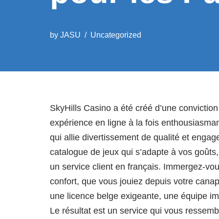
by
JASU
Uncategorized
SkyHills Casino a été créé d’une conviction 
expérience en ligne à la fois enthousiasm
qui allie divertissement de qualité et eng
catalogue de jeux qui s’adapte à vos goût
un service client en français. Immergez-vou
confort, que vous jouiez depuis votre cana
une licence belge exigeante, une équipe i
Le résultat est un service qui vous ressemb