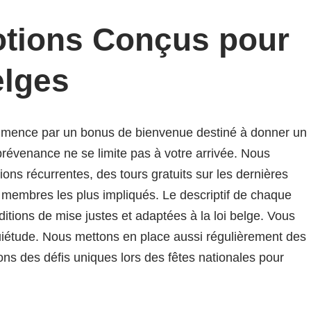
tions Conçus pour
elges
mmence par un bonus de bienvenue destiné à donner un
prévenance ne se limite pas à votre arrivée. Nous
ons récurrentes, des tours gratuits sur les dernières
membres les plus impliqués. Le descriptif de chaque
ditions de mise justes et adaptées à la loi belge. Vous
uiétude. Nous mettons en place aussi régulièrement des
ons des défis uniques lors des fêtes nationales pour