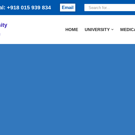
al: +918 015 939 834
Email
ity
HOME
UNIVERSITY
MEDIC
и