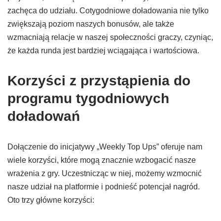
zachęca do udziału. Cotygodniowe doładowania nie tylko
zwiększają poziom naszych bonusów, ale także
wzmacniają relacje w naszej społeczności graczy, czyniąc,
że każda runda jest bardziej wciągająca i wartościowa.
Korzyści z przystąpienia do
programu tygodniowych
doładowań
Dołączenie do inicjatywy „Weekly Top Ups” oferuje nam
wiele korzyści, które mogą znacznie wzbogacić nasze
wrażenia z gry. Uczestnicząc w niej, możemy wzmocnić
nasze udział na platformie i podnieść potencjał nagród.
Oto trzy główne korzyści: