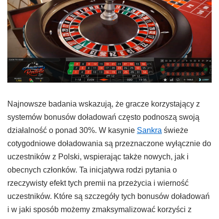
Najnowsze badania wskazują, że gracze korzystający z
systemów bonusów doładowań często podnoszą swoją
działalność o ponad 30%. W kasynie
Sankra
świeże
cotygodniowe doładowania są przeznaczone wyłącznie do
uczestników z Polski, wspierając także nowych, jak i
obecnych członków. Ta inicjatywa rodzi pytania o
rzeczywisty efekt tych premii na przeżycia i wierność
uczestników. Które są szczegóły tych bonusów doładowań
i w jaki sposób możemy zmaksymalizować korzyści z