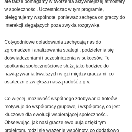
ale także pomagamy w tworzenia aktywniejszej atmosfery
w społeczności. Uczestnicząc w tym programie,
pielęgnujemy wspólnotę, ponieważ zachęca on graczy do
interakcji sięgających poza zwykłą rozgrywkę.
Cotygodniowe doładowania zachęcają nas do
zgromadzeń i analizowania strategii, podzielenia się
doświadczeniami i uczestniczenia w sukcesów. Te
spotkania społecznościowe służą jako bodziec do
nawiązywania trwalszych więzi między graczami, co
ostatecznie zwiększa naszą radość z gry.
Co więcej, możliwość wspólnego zdobywania trofeów
motywuje do współpracy grupowej i współpracy, co jest
kluczowe dla ewolucji wspierającej społeczności.
Obserwując, jak nasi gracze ewoluują dzięki tym
projektom, rodzi się wrażenie wspólnoty, co dodatkowo