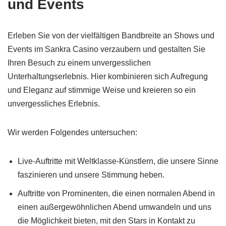
und Events
Erleben Sie von der vielfältigen Bandbreite an Shows und
Events im Sankra Casino verzaubern und gestalten Sie
Ihren Besuch zu einem unvergesslichen
Unterhaltungserlebnis. Hier kombinieren sich Aufregung
und Eleganz auf stimmige Weise und kreieren so ein
unvergessliches Erlebnis.
Wir werden Folgendes untersuchen:
Live-Auftritte mit Weltklasse-Künstlern, die unsere Sinne
faszinieren und unsere Stimmung heben.
Auftritte von Prominenten, die einen normalen Abend in
einen außergewöhnlichen Abend umwandeln und uns
die Möglichkeit bieten, mit den Stars in Kontakt zu