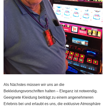
Als Nächstes müssen wir uns an die
Bekleidungsvorschriften halten – Eleganz ist notwendig.
Geeignete Kleidung beiträgt zu einem angenehmeren
Erlebnis bei und erlaubt es uns, die exklusive Atmosphäre