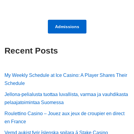
Admissions
Recent Posts
My Weekly Schedule at Ice Casino: A Player Shares Their
Schedule
Jellona-pelialusta tuottaa luvallista, varmaa ja vauhdikasta
pelaajatoimintaa Suomessa
Roulettino Casino – Jouez aux jeux de croupier en direct
en France
Vernd aukist fyrir íslenska spilara á Stake Casino