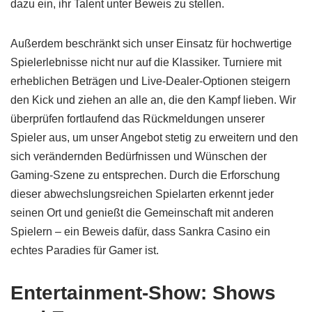
dazu ein, ihr Talent unter Beweis zu stellen.
Außerdem beschränkt sich unser Einsatz für hochwertige
Spielerlebnisse nicht nur auf die Klassiker. Turniere mit
erheblichen Beträgen und Live-Dealer-Optionen steigern
den Kick und ziehen an alle an, die den Kampf lieben. Wir
überprüfen fortlaufend das Rückmeldungen unserer
Spieler aus, um unser Angebot stetig zu erweitern und den
sich verändernden Bedürfnissen und Wünschen der
Gaming-Szene zu entsprechen. Durch die Erforschung
dieser abwechslungsreichen Spielarten erkennt jeder
seinen Ort und genießt die Gemeinschaft mit anderen
Spielern – ein Beweis dafür, dass Sankra Casino ein
echtes Paradies für Gamer ist.
Entertainment-Show: Shows