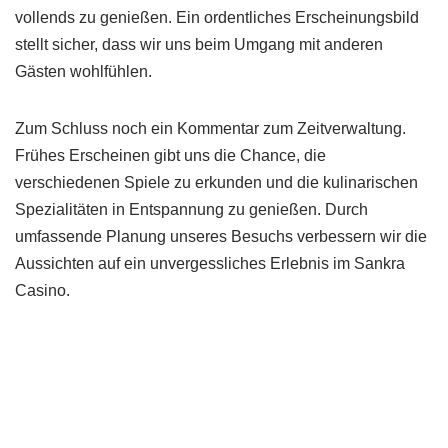
vollends zu genießen. Ein ordentliches Erscheinungsbild
stellt sicher, dass wir uns beim Umgang mit anderen
Gästen wohlfühlen.
Zum Schluss noch ein Kommentar zum Zeitverwaltung.
Frühes Erscheinen gibt uns die Chance, die
verschiedenen Spiele zu erkunden und die kulinarischen
Spezialitäten in Entspannung zu genießen. Durch
umfassende Planung unseres Besuchs verbessern wir die
Aussichten auf ein unvergessliches Erlebnis im Sankra
Casino.