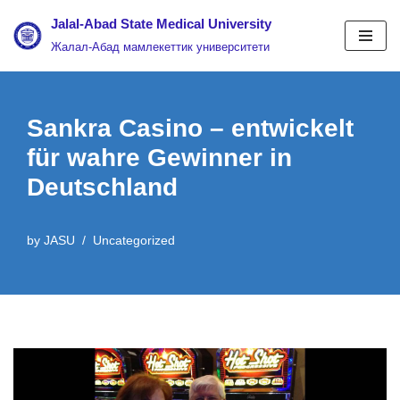
Jalal-Abad State Medical University
Жалал-Абад мамлекеттик университети
Skip
to
content
Sankra Casino – entwickelt
für wahre Gewinner in
Deutschland
by
JASU
Uncategorized