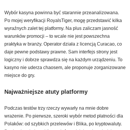
Wybór kasyna powinna być starannie przeanalizowana.
Po mojej weryfikacji RoyalsTiger, mogę przedstawić kilka
wyraźnych zalet tej platformy. Na plus zaliczam jasność
warunków promocji – to wcale nie jest powszechna
praktyka w branży. Operator działa z licencją Curacao, co
daje pewne podstawy prawne. Sam interfejs strony jest
logiczny i dobrze sprawdza się na każdym urządzeniu. To
kasyno nie uderza chaosem, ale proponuje zorganizowane
miejsce do gry.
Najważniejsze atuty platformy
Podczas testów trzy rzeczy wywarły na mnie dobre
wrażenie. Po pierwsze, szeroki wybór metod płatności dla
Polaków: od szybkich przelewów i Blika, po kryptowaluty.