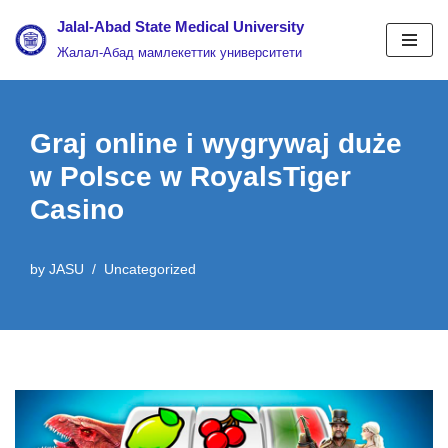
Jalal-Abad State Medical University
Жалал-Абад мамлекеттик университети
Skip
to
content
Graj online i wygrywaj duże
w Polsce w RoyalsTiger
Casino
by
JASU
Uncategorized