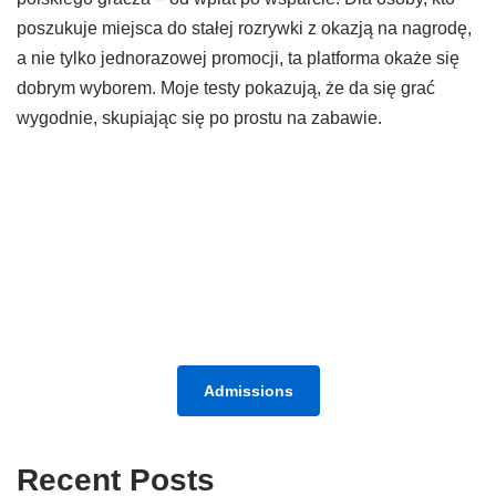
poszukuje miejsca do stałej rozrywki z okazją na nagrodę,
a nie tylko jednorazowej promocji, ta platforma okaże się
dobrym wyborem. Moje testy pokazują, że da się grać
wygodnie, skupiając się po prostu na zabawie.
Admissions
Recent Posts