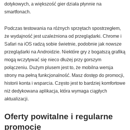
dotykowych, a większość gier działa płynnie na
smartfonach.
Podczas testowania na różnych sprzętach spostrzegłem,
że wydajność jest uzależniona od przeglądarki. Chrome i
Safari na iOS radzą sobie świetnie, podobnie jak nowsze
przeglądarki na Androidzie. Niektóre gry z bogatszą grafiką
mogą wczytywać się nieco dłużej przy gorszym
połączeniu. Dużym plusem jest to, że mobilna wersja
strony ma pełną funkcjonalność. Masz dostęp do promocji,
historii konta i wsparcia. Często jest to bardziej komfortowe
niż dedykowana aplikacja, która wymaga ciągłych
aktualizacji.
Oferty powitalne i regularne
promocje