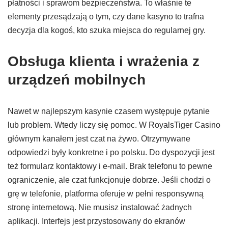
płatności i sprawom bezpieczeństwa. To właśnie te
elementy przesądzają o tym, czy dane kasyno to trafna
decyzja dla kogoś, kto szuka miejsca do regularnej gry.
Obsługa klienta i wrażenia z
urządzeń mobilnych
Nawet w najlepszym kasynie czasem występuje pytanie
lub problem. Wtedy liczy się pomoc. W RoyalsTiger Casino
głównym kanałem jest czat na żywo. Otrzymywane
odpowiedzi były konkretne i po polsku. Do dyspozycji jest
też formularz kontaktowy i e-mail. Brak telefonu to pewne
ograniczenie, ale czat funkcjonuje dobrze. Jeśli chodzi o
grę w telefonie, platforma oferuje w pełni responsywną
stronę internetową. Nie musisz instalować żadnych
aplikacji. Interfejs jest przystosowany do ekranów