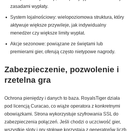
zasadami wypłaty.
System lojalnościowy: wielopoziomowa struktura, który
aktywuje większe przywileje, jak indywidualny
menedżer czy większe limity wypłat.
Akcje sezonowe: powiązane ze świętami lub
premierami gier, oferują często nietypowe nagrody.
Zabezpieczenie, pozwolenie i
rzetelna gra
Ochrona pieniędzy i danych to baza. RoyalsTiger działa
pod licencją Curacao, co wiąże operatora z konkretnymi
obowiązkami. Strona wykorzystuje szyfrowania SSL do
zabezpieczenia połączeń. Jeśli chodzi o uczciwość gier,
wszystkie sloty i gry stołowe korzystają z generatorów liczb