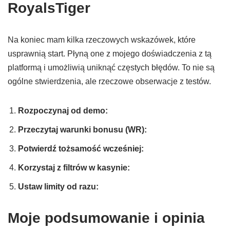
RoyalsTiger
Na koniec mam kilka rzeczowych wskazówek, które
usprawnią start. Płyną one z mojego doświadczenia z tą
platformą i umożliwią uniknąć częstych błędów. To nie są
ogólne stwierdzenia, ale rzeczowe obserwacje z testów.
Rozpoczynaj od demo:
Przeczytaj warunki bonusu (WR):
Potwierdź tożsamość wcześniej:
Korzystaj z filtrów w kasynie:
Ustaw limity od razu:
Moje podsumowanie i opinia