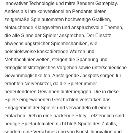
innovativer Technologie und mitreißendem Gameplay.
Anders als ihre konventionellen Pendants bieten
zeitgemäße Spielautomaten hochwertige Grafiken,
eintauchende Klangwelten und anspruchsvolle Themen,
die alle Sinne der Spieler ansprechen. Der Einsatz
abwechslungsreicher Spielmechaniken, wie
beispielsweise kaskadierende Walzen und
Mehrfachlinienwetten, steigert die Spannung und
ermöglicht strategisches Vorgehen sowie unterschiedliche
Gewinnmöglichkeiten. Ansteigende Jackpots sorgen für
erhöhten Nervenkitzel, da die Spieler immer
bedeutenderen Gewinnen hinterherjagen. Die in diese
Spiele eingewobenen Geschichten verstärken das
Engagement der Spieler und verwandeln oft einen
einfachen Dreh in eine packende Story. Letztendlich sind
heutige Spielautomaten nicht bloß Spiele des Zufalls,
sondern eine Verschmelzung von Kunst, Innovation und