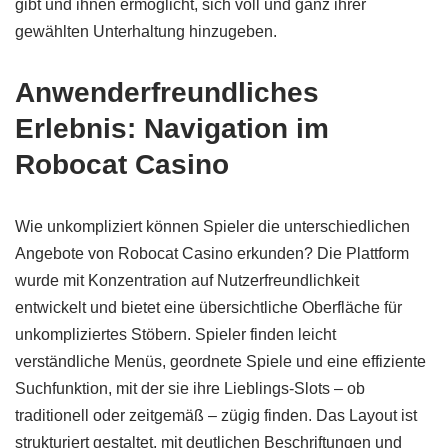
gibt und ihnen ermöglicht, sich voll und ganz ihrer
gewählten Unterhaltung hinzugeben.
Anwenderfreundliches
Erlebnis: Navigation im
Robocat Casino
Wie unkompliziert können Spieler die unterschiedlichen
Angebote von Robocat Casino erkunden? Die Plattform
wurde mit Konzentration auf Nutzerfreundlichkeit
entwickelt und bietet eine übersichtliche Oberfläche für
unkompliziertes Stöbern. Spieler finden leicht
verständliche Menüs, geordnete Spiele und eine effiziente
Suchfunktion, mit der sie ihre Lieblings-Slots – ob
traditionell oder zeitgemäß – zügig finden. Das Layout ist
strukturiert gestaltet, mit deutlichen Beschriftungen und