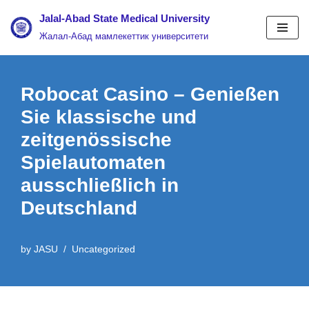
Jalal-Abad State Medical University
Жалал-Абад мамлекеттик университети
Skip
to
content
Robocat Casino – Genießen
Sie klassische und
zeitgenössische
Spielautomaten
ausschließlich in
Deutschland
by
JASU
Uncategorized