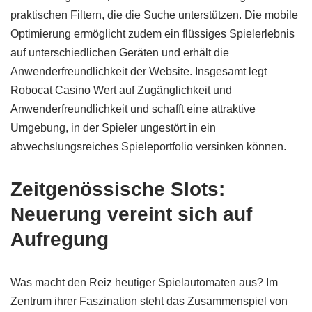
praktischen Filtern, die die Suche unterstützen. Die mobile
Optimierung ermöglicht zudem ein flüssiges Spielerlebnis
auf unterschiedlichen Geräten und erhält die
Anwenderfreundlichkeit der Website. Insgesamt legt
Robocat Casino Wert auf Zugänglichkeit und
Anwenderfreundlichkeit und schafft eine attraktive
Umgebung, in der Spieler ungestört in ein
abwechslungsreiches Spieleportfolio versinken können.
Zeitgenössische Slots:
Neuerung vereint sich auf
Aufregung
Was macht den Reiz heutiger Spielautomaten aus? Im
Zentrum ihrer Faszination steht das Zusammenspiel von