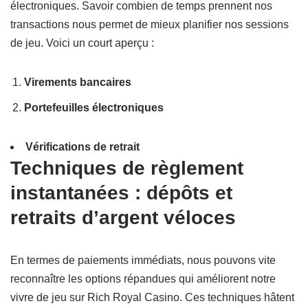
électroniques. Savoir combien de temps prennent nos
transactions nous permet de mieux planifier nos sessions
de jeu. Voici un court aperçu :
Virements bancaires
Portefeuilles électroniques
Vérifications de retrait
Techniques de règlement
instantanées : dépôts et
retraits d’argent véloces
En termes de paiements immédiats, nous pouvons vite
reconnaître les options répandues qui améliorent notre
vivre de jeu sur Rich Royal Casino. Ces techniques hâtent