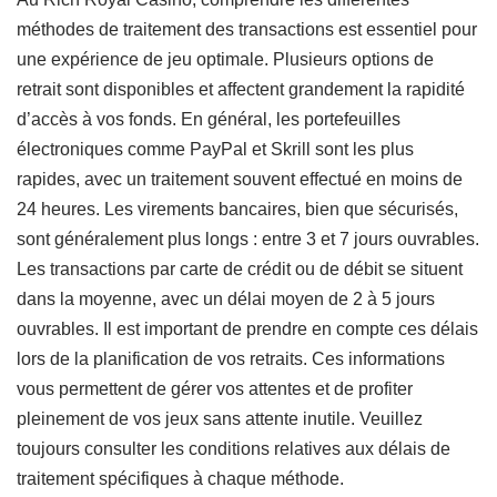
méthodes de traitement des transactions est essentiel pour
une expérience de jeu optimale. Plusieurs options de
retrait sont disponibles et affectent grandement la rapidité
d’accès à vos fonds. En général, les portefeuilles
électroniques comme PayPal et Skrill sont les plus
rapides, avec un traitement souvent effectué en moins de
24 heures. Les virements bancaires, bien que sécurisés,
sont généralement plus longs : entre 3 et 7 jours ouvrables.
Les transactions par carte de crédit ou de débit se situent
dans la moyenne, avec un délai moyen de 2 à 5 jours
ouvrables. Il est important de prendre en compte ces délais
lors de la planification de vos retraits. Ces informations
vous permettent de gérer vos attentes et de profiter
pleinement de vos jeux sans attente inutile. Veuillez
toujours consulter les conditions relatives aux délais de
traitement spécifiques à chaque méthode.