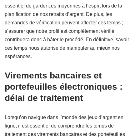
essentiel de garder ces moyennes à l’esprit lors de la
planification de nos retraits d’argent. De plus, les
demandes de vérification peuvent affecter ces temps ;
s’assurer que notre profil est complètement vérifié
contribuera donc à hâter le procédé. En définitive, savoir
ces temps nous autorise de manipuler au mieux nos
espérances.
Virements bancaires et
portefeuilles électroniques :
délai de traitement
Lorsqu’on navigue dans l’monde des jeux d’argent en
ligne, il est essentiel de comprendre les temps de
traitement des virements bancaires et des portefeuilles