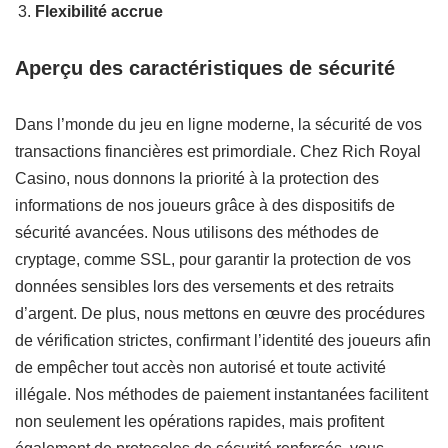
Flexibilité accrue
Aperçu des caractéristiques de sécurité
Dans l’monde du jeu en ligne moderne, la sécurité de vos
transactions financières est primordiale. Chez Rich Royal
Casino, nous donnons la priorité à la protection des
informations de nos joueurs grâce à des dispositifs de
sécurité avancées. Nous utilisons des méthodes de
cryptage, comme SSL, pour garantir la protection de vos
données sensibles lors des versements et des retraits
d’argent. De plus, nous mettons en œuvre des procédures
de vérification strictes, confirmant l’identité des joueurs afin
de empêcher tout accès non autorisé et toute activité
illégale. Nos méthodes de paiement instantanées facilitent
non seulement les opérations rapides, mais profitent