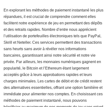
En explorant les méthodes de paiement instantané les plus
répandues, il est crucial de comprendre comment elles
facilitent notre expérience de jeu en permettant des dépôts
et des retraits rapides. Nombre d’entre nous apprécient
l’utilisation de portefeuilles électroniques tels que PayPal,
Skrill et Neteller. Ces services permettent des transactions
sans heurts sans avoir à révéler nos informations
bancaires, garantissant ainsi notre sécurité et notre vie
privée. Par ailleurs, les monnaies numériques gagnent en
popularité, le Bitcoin et l’Ethereum étant largement
acceptés grâce à leurs approbations rapides et leurs
charges minimales. Les cartes de débit et de crédit restent
des alternatives essentielles, offrant une option familière et
immédiate pour alimenter nos comptes. En choisissant ces
méthodes de paiement instantané, nous pouvons
bénéficier au maximum de nos moments de jeu sans retard