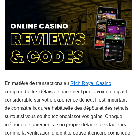
En matière de transactions au
Rich Royal Casino
,
comprendre les délais de traitement peut avoir un impact
considérable sur votre expérience de jeu. Il est important
de connaître la durée habituelle des dépôts et des retraits,
surtout si vous souhaitez encaisser vos gains. Chaque
méthode de paiement a son propre délai, et des facteurs
comme la vérification d’identité peuvent encore compliquer