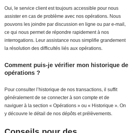
Oui, le service client est toujours accessible pour nous
assister en cas de problème avec nos opérations. Nous
pouvons les joindre par discussion en ligne ou par e-mail,
ce qui nous permet de répondre rapidement à nos
interrogations. Leur assistance nous simplifie grandement
la résolution des difficultés liés aux opérations.
Comment puis-je vérifier mon historique de
opérations ?
Pour consulter l’historique de nos transactions, il suffit
généralement de se connecter à son compte et de
naviguer à la section « Opérations » ou « Historique ». On
y découvre le détail de nos dépôts et prélèvements.
Conseils pour des