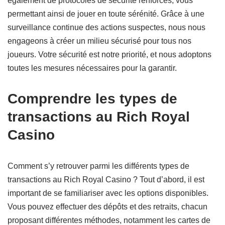
également de protocoles de sécurité renforcés, vous
permettant ainsi de jouer en toute sérénité. Grâce à une
surveillance continue des actions suspectes, nous nous
engageons à créer un milieu sécurisé pour tous nos
joueurs. Votre sécurité est notre priorité, et nous adoptons
toutes les mesures nécessaires pour la garantir.
Comprendre les types de
transactions au Rich Royal
Casino
Comment s’y retrouver parmi les différents types de
transactions au Rich Royal Casino ? Tout d’abord, il est
important de se familiariser avec les options disponibles.
Vous pouvez effectuer des dépôts et des retraits, chacun
proposant différentes méthodes, notamment les cartes de