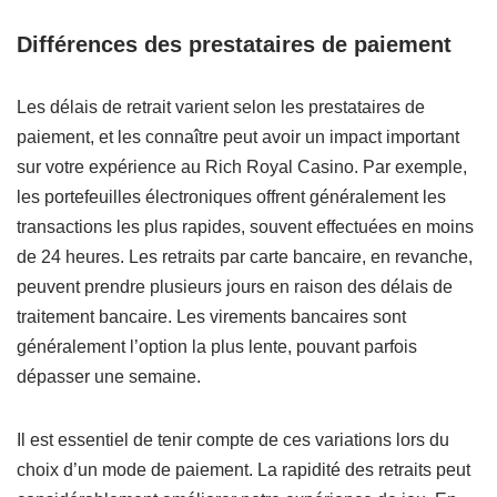
Différences des prestataires de paiement
Les délais de retrait varient selon les prestataires de
paiement, et les connaître peut avoir un impact important
sur votre expérience au Rich Royal Casino. Par exemple,
les portefeuilles électroniques offrent généralement les
transactions les plus rapides, souvent effectuées en moins
de 24 heures. Les retraits par carte bancaire, en revanche,
peuvent prendre plusieurs jours en raison des délais de
traitement bancaire. Les virements bancaires sont
généralement l’option la plus lente, pouvant parfois
dépasser une semaine.
Il est essentiel de tenir compte de ces variations lors du
choix d’un mode de paiement. La rapidité des retraits peut