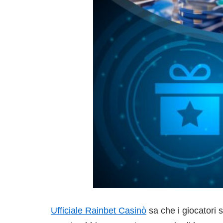
Ufficiale Rainbet Casinò
sa che i giocatori 