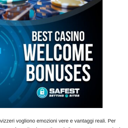
svizzeri vogliono emozioni vere e vantaggi reali. Per