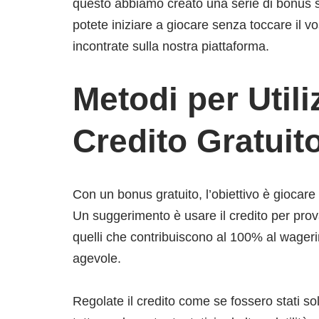
questo abbiamo creato una serie di bonus s
potete iniziare a giocare senza toccare il v
incontrate sulla nostra piattaforma.
Metodi per Utili
Credito Gratuit
Con un bonus gratuito, l’obiettivo è giocare 
Un suggerimento è usare il credito per pro
quelli che contribuiscono al 100% al wagerin
agevole.
Regolate il credito come se fossero stati s