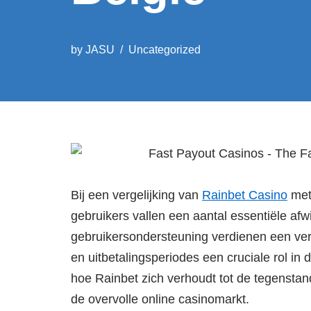
by
JASU
Uncategorized
Bij een vergelijking van
Rainbet Casino
met
gebruikers vallen een aantal essentiële af
gebruikersondersteuning verdienen een ve
en uitbetalingsperiodes een cruciale rol i
hoe Rainbet zich verhoudt tot de tegenstan
de overvolle online casinomarkt.