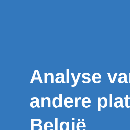
Analyse va
andere pla
België