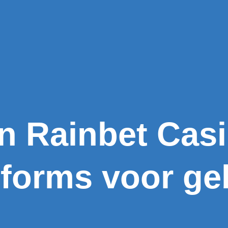
n Rainbet Cas
tforms voor geb