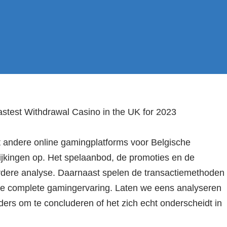
 andere online gamingplatforms voor Belgische
wijkingen op. Het spelaanbod, de promoties en de
rdere analyse. Daarnaast spelen de transactiemethoden
n de complete gamingervaring. Laten we eens analyseren
ders om te concluderen of het zich echt onderscheidt in